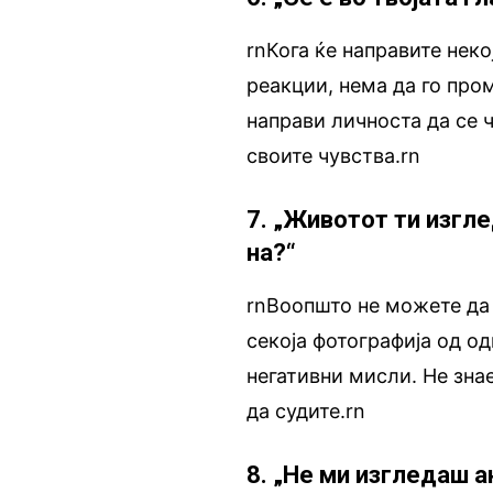
rnКога ќе направите неко
реакции, нема да го про
направи личноста да се 
своите чувства.rn
7. „Животот ти изгл
на?“
rnВоопшто не можете да 
секоја фотографија од о
негативни мисли. Не знае
да судите.rn
8. „Не ми изгледаш 