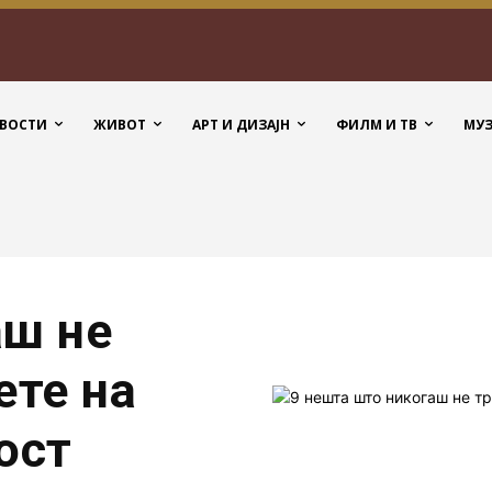
ВОСТИ
ЖИВОТ
АРТ И ДИЗАЈН
ФИЛМ И ТВ
МУ
аш не
ете на
ост