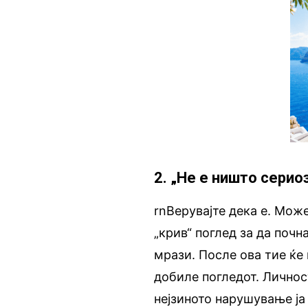
2. „Не е ништо серио
rnВерувајте дека е. Може
„крив“ поглед за да почн
мрази. После ова тие ќе
добиле погледот. Личност
нејзиното нарушување ја 