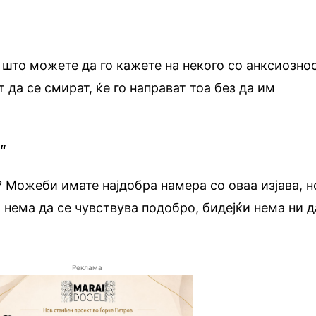
 што можете да го кажете на некого со анксиознос
да се смират, ќе го направат тоа без да им
“
? Можеби имате најдобра намера со оваа изјава, н
 нема да се чувствува подобро, бидејќи нема ни д
Реклама