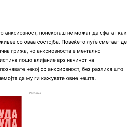
со анксиозност, понекогаш не можат да сфатат как
 живее со оваа состојба. Повеќето луѓе сметаат д
ична грижа, но анксиозноста е ментално
истина лошо влијание врз начинот на
ознавате некој со анксиозност, без разлика што
немојте да му ги кажувате овие нешта.
Реклама