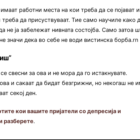
 имаат работни места на кои треба да се појават и
и треба да присуствуваат. Тие само научиле како 
да не ја забележат нивната состојба. Само затоа ш
 не значи дека во себе не води вистинска борба.rn
жиш“
се свесни за ова и не мора да го истакнувате.
ова и сакаат да бидат безгрижни, но некогаш не 
аат секој ден.
отите кои вашите пријатели со депресија и
ги разберете
.