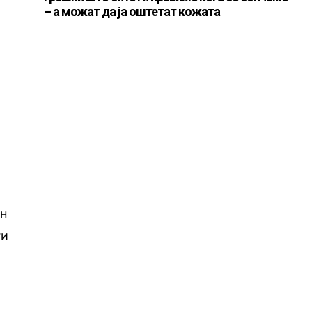
– а можат да ја оштетат кожата
ен
ги