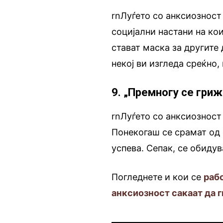
rnЛуѓето со анксиозност
социјални настани на ко
стават маска за другите 
некој ви изгледа среќно,
9. „Премногу се гри
rnЛуѓето со анксиозност 
Понекогаш се срамат од 
успева. Сепак, се обидув
Погледнете и кои се
раб
анксиозност сакаат да 