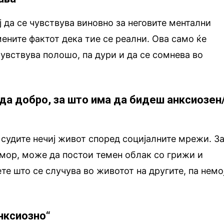
ј да се чувствува виновно за неговите ментални
мените фактот дека тие се реални. Ова само ќе
чувствува полошо, па дури и да се сомнева во
еда добро, за што има да бидеш анксиозен
судите нечиј живот според социјалните мрежи. З
дмор, може да постои темен облак со грижи и
те што се случува во животот на другите, па немо
анксиозно“