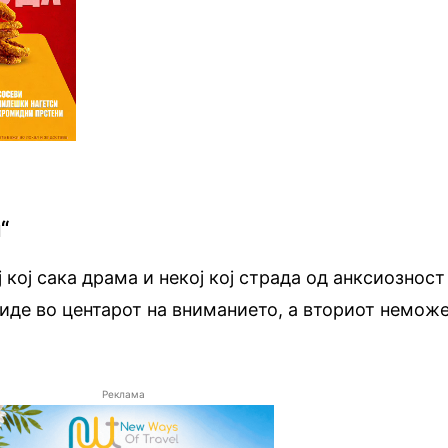
“
 кој сака драма и некој кој страда од анксиозност
биде во центарот на вниманието, а вториот немож
Реклама