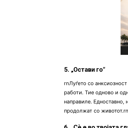
5. „Остави го“
rnЛуѓето со анксиозност
работи. Тие одново и од
направиле. Едноставно, 
продолжат со животот.r
6. „Сè е во твојата г