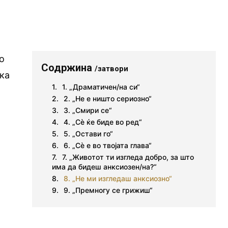
о
Содржина
/затвори
ека
1. „Драматичен/на си“
2. „Не е ништо сериозно“
3. „Смири се“
4. „Сè ќе биде во ред“
5. „Остави го“
6. „Сè е во твојата глава“
7. „Животот ти изгледа добро, за што
има да бидеш анксиозен/на?“
8. „Не ми изгледаш анксиозно“
9. „Премногу се грижиш“