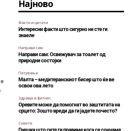
Најново
Факти и цитати
Интересни факти што сигурно не сте ги
знаеле
Направи сам
Направи сам: Освежувач за тоалет од
природни состојки
Патувања
Малта – медитеранскиот бисер што ќе ве
 е
освои ова лето
е
Здравје и фитнес
Оревите може да помогнат во заштитата на
срцето: Зошто вреди да ги јадете почесто?
Совети
Грешки што сите ги правиме кога се сончаме