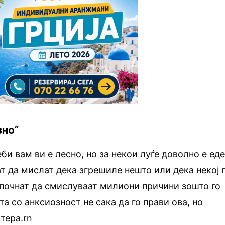
зно“
би вам ви е лесно, но за некои луѓе доволно е ед
ат да мислат дека згрешиле нешто или дека некој 
 почнат да смислуваат милиони причини зошто го
а со анксиозност не сака да го прави ова, но
тера.rn