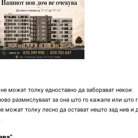
 не можат толку едноставно да заборават некои
ново размислуваат за она што го кажале или што 
не можат толку лесно да остават нешто зад нив и 
n
лава“