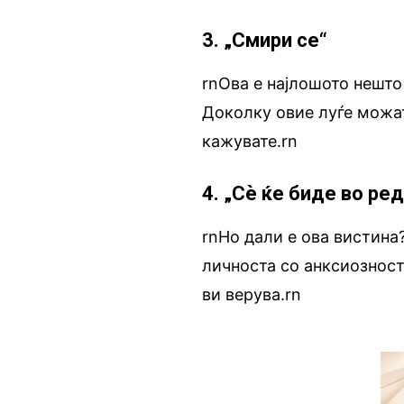
3. „Смири се“
rnОва е најлошото нешто
Доколку овие луѓе можат 
кажувате.rn
4. „Сè ќе биде во ред
rnНо дали е ова вистина
личноста со анксиозност
ви верува.rn