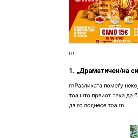
rn
1. „Драматичен/на си
rnРазликата помеѓу некој
тоа што првиот сака да 
да го поднесе тоа.rn