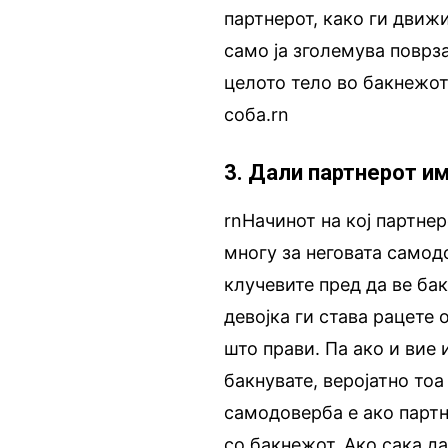
партнерот, како ги движ
само ја зголемува поврз
целото тело во бакнежот,
соба.rn
3. Дали партнерот и
rnНачинот на кој партне
многу за неговата самод
клучевите пред да ве ба
девојка ги става рацете
што прави. Па ако и вие
бакнувате, веројатно тоа 
самодоверба е ако партн
со бакнежот. Ако сака д