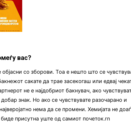
омеѓу вас?
 објасни со зборови. Тоа е нешто што се чувствув
бакнежот сакате да трае засекогаш или едвај чека
артнерот не е најдобриот бакнувач, ако чувствува
 добар знак. Но ако се чувствувате разочарано и
најверојатно нема да се промени. Хемијата не доа
а биде присутна уште од самиот почеток.rn