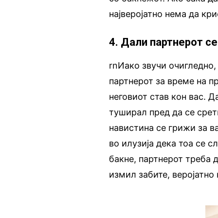
најверојатно нема да кри
4. Дали партнерот се
rnИако звучи очигледно,
партнерот за време на п
неговиот став кон вас. 
туширал пред да се срет
навистина се грижи за в
во илузија дека тоа се с
бакне, партнерот треба д
измил забите, веројатно 