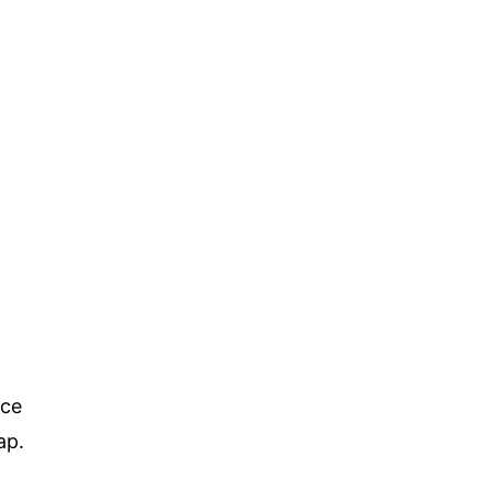
 се
ар.