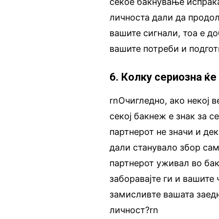
секое бакнување испраќ
личноста дали да продол
вашите сигнали, тоа е д
вашите потреби и подгот
6. Колку сериозна ќе
rnОчигледно, ако некој в
секој бакнеж е знак за 
партнерот не значи и дек
дали станувало збор сам
партнерот уживал во бак
заборавајте ги и вашите 
замисливте вашата заедн
личност?rn