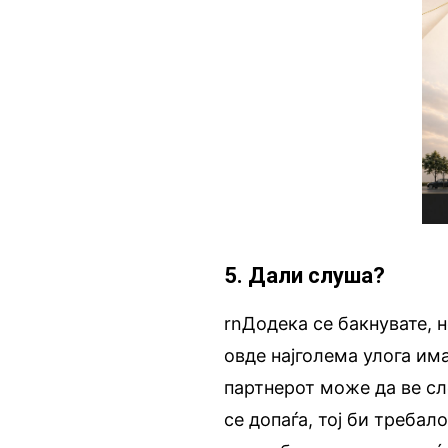
5. Дали слуша?
rnДодека се бакнувате, н
овде најголема улога им
партнерот може да ве сл
се допаѓа, тој би требал