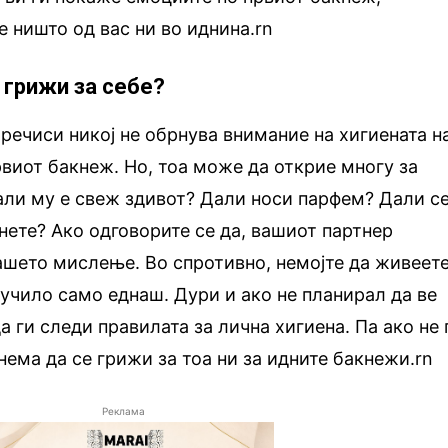
е ништо од вас ни во иднина.rn
 грижи за себе?
 речиси никој не обрнува внимание на хигиената н
рвиот бакнеж. Но, тоа може да открие многу за
Дали му е свеж здивот? Дали носи парфем? Дали с
нете? Ако одговорите се да, вашиот партнер
ашето мислење. Во спротивно, немојте да живеет
лучило само еднаш. Дури и ако не планирал да ве
а ги следи правилата за лична хигиена. Па ако не 
нема да се грижи за тоа ни за идните бакнежи.rn
Реклама