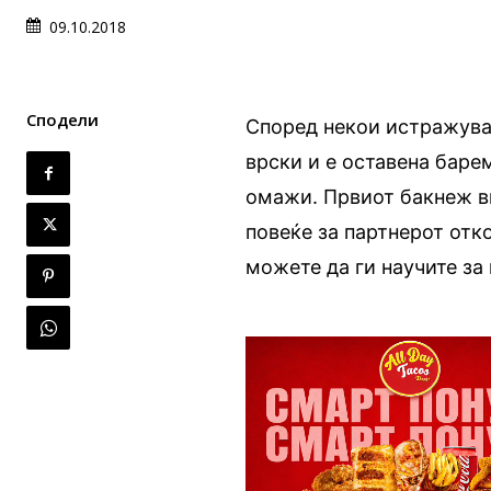
09.10.2018
Сподели
Според некои истражува
врски и е оставена барем
омажи. Првиот бакнеж ви
повеќе за партнерот отк
можете да ги научите за