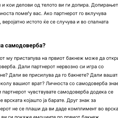
и и кои делови од телото ви ги допира. Допирање
аноста помеѓу вас. Ако партнерот го вклучува
 веројатно истото ќе се случува и во спалната
ма самодоверба?
рот му пристапува на првиот бакнеж може да откр
оверба. Дали партнерот нервозно си игра со
кне? Дали ве присилува да го бакнете? Дали вашат
 околу вашиот врат? Личноста со самодоверба зна
 и партнерот чувствувате самодоверба додека се
е врската којашто ја барате. Друг знак за
ерот не се плаши да ви даде комплимент во врск
а ви ги покаже емоциите по првиот бакнеж,