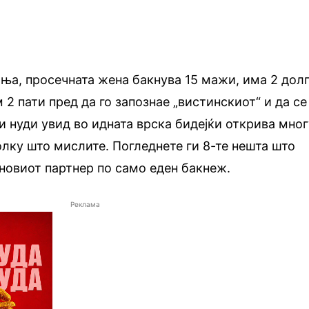
ња, просечната жена бакнува 15 мажи, има 2 дол
 2 пати пред да го запознае „вистинскиот“ и да се
 нуди увид во идната врска бидејќи открива мног
олку што мислите. Погледнете ги 8-те нешта што
 новиот партнер по само еден бакнеж.
Реклама