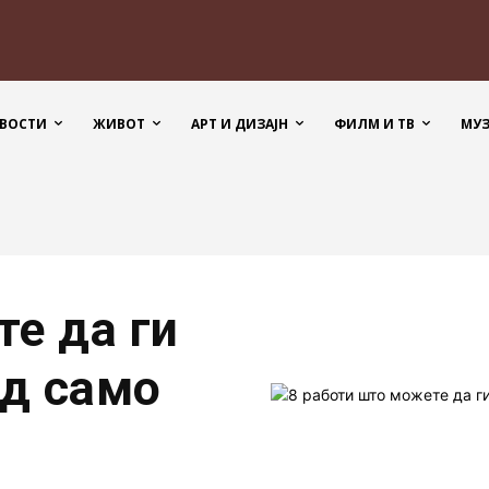
ВОСТИ
ЖИВОТ
АРТ И ДИЗАЈН
ФИЛМ И ТВ
МУ
е да ги
од само