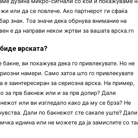
аме дузина микро-сигнали со кои ѝ покажуваме н
жи или да се повлече. Ако партнерот ги сфаќа
обар знак. Тоа значи дека обрнува внимание на
вен е да направи некои жртви за вашата врска.rn
 биде врската?
е бакне, ви покажува дека го привлекувате. Но не
сериозни намери. Само затоа што го привлекувате
а е заинтересиран за сериозна врска. На пример,
о за прв бакнеж или и за прв допир? Дали
нежот или ви изгледало како да му се брза? Не
чувства. Дали по бакнежот сте сакале уште? Дали 
ичка иднина или не можете да ја замислите со та