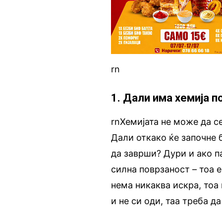
rn
1. Дали има хемија п
rnХемијата не може да се
Дали откако ќе започне 
да заврши? Дури и ако п
силна поврзаност – тоа е
нема никаква искра, тоа 
и не си оди, таа треба д