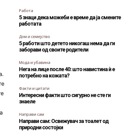
Работа
5 знаци дека можеби е време да ја смените
работата
Дом и семејство
5 работи што детето никогаш нема да ги
заборави од своите родители
Мода и убавина
Нега на лице после 40: што навистина ѝ е
а.
потребно на кожата?
те
Факти и цитати
те
Интересни факти што сигурно не сте ги
знаеле
ѓа
Направи сам
Направи сам: Освежувач за тоалет од
природни состојки