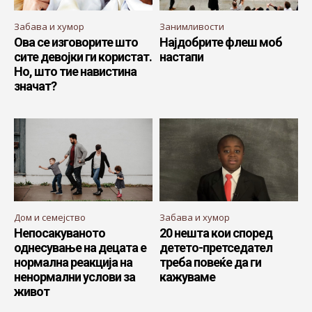
Забава и хумор
Занимливости
Ова се изговорите што
Најдобрите флеш моб
сите девојки ги користат.
настапи
Но, што тие навистина
значат?
Дом и семејство
Забава и хумор
Непосакуваното
20 нешта кои според
однесување на децата е
детето-претседател
нормална реакција на
треба повеќе да ги
ненормални услови за
кажуваме
живот