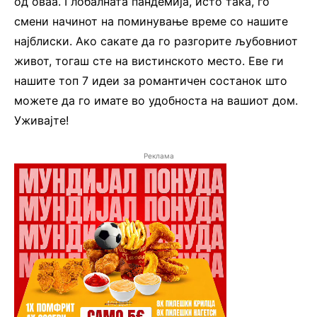
од оваа. Глобалната пандемија, исто така, го
смени начинот на поминување време со нашите
најблиски. Ако сакате да го разгорите љубовниот
живот, тогаш сте на вистинското место. Еве ги
нашите топ 7 идеи за романтичен состанок што
можете да го имате во удобноста на вашиот дом.
Уживајте!
Реклама