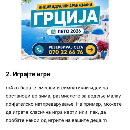
2. Играјте игри
rnАко барате смешни и симпатични идеи за
состаноци во зима, размислете за водење малку
пријателско натпреварување. На пример, можете
да играте класична игра карти или, пак, да
пробате некои од игрите на вашите деца.rn