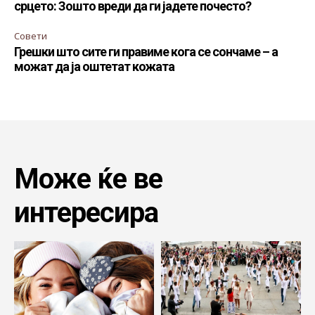
срцето: Зошто вреди да ги јадете почесто?
Совети
Грешки што сите ги правиме кога се сончаме – а
можат да ја оштетат кожата
Може ќе ве
интересира