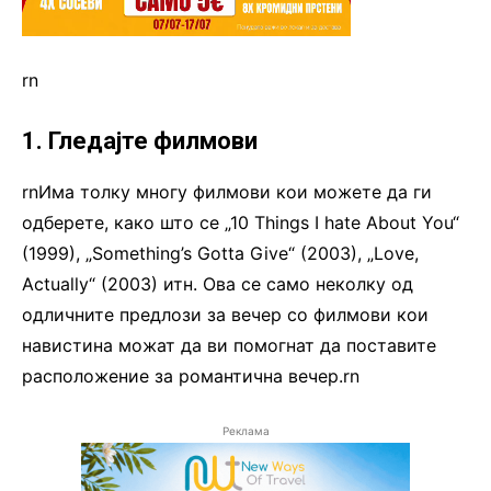
rn
1. Гледајте филмови
rnИма толку многу филмови кои можете да ги
одберете, како што се „10 Things I hate About You“
(1999), „Something’s Gotta Give“ (2003), „Love,
Actually“ (2003) итн. Ова се само неколку од
одличните предлози за вечер со филмови кои
навистина можат да ви помогнат да поставите
расположение за романтична вечер.rn
Реклама