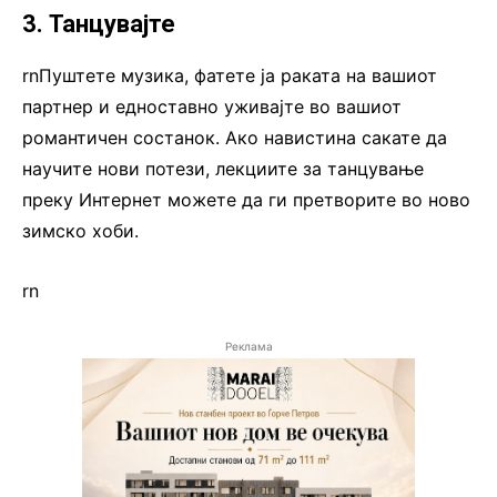
3. Танцувајте
rnПуштете музика, фатете ја раката на вашиот
партнер и едноставно уживајте во вашиот
романтичен состанок. Ако навистина сакате да
научите нови потези, лекциите за танцување
преку Интернет можете да ги претворите во ново
зимско хоби.
rn
Реклама