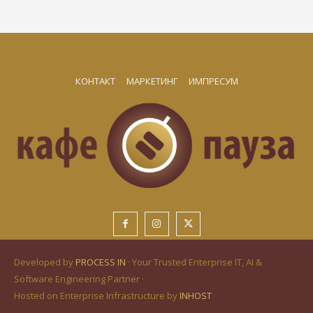
КОНТАКТ
МАРКЕТИНГ
ИМПРЕСУМ
Developed by
PROCESS IN
· Your Trusted Enterprise IT, AI &
Software Engineering Partner ·
Hosted on Enterprise Infrastructure by
INHOST