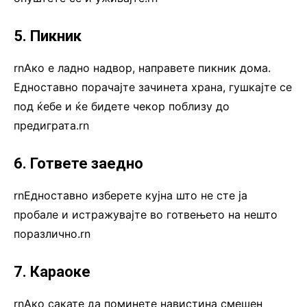
5. Пикник
rnАко е ладно надвор, направете пикник дома.
Едноставно порачајте зачинета храна, гушкајте се
под ќебе и ќе бидете чекор поблизу до
предиграта.rn
6. Гответе заедно
rnЕдноставно изберете кујна што не сте ја
пробале и истражувајте во готвењето на нешто
поразлично.rn
7. Караоке
rnАко сакате да поминете навистина смешен