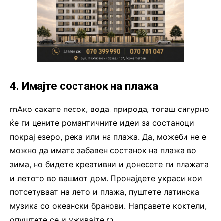
4. Имајте состанок на плажа
rnАко сакате песок, вода, природа, тогаш сигурно
ќе ги цените романтичните идеи за состаноци
покрај езеро, река или на плажа. Да, можеби не е
можно да имате забавен состанок на плажа во
зима, но бидете креативни и донесете ги плажата
и летото во вашиот дом. Пронајдете украси кои
потсетуваат на лето и плажа, пуштете латинска
музика со океански бранови. Направете коктели,
опуштете се и уживајте.rn