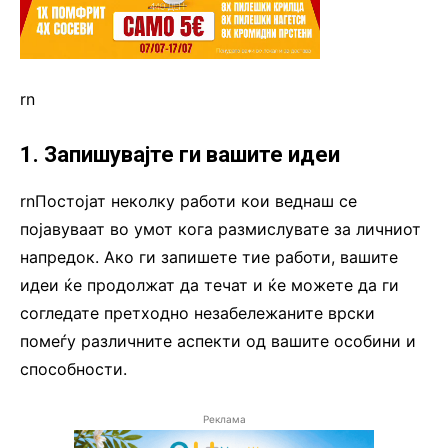
rn
1. Запишувајте ги вашите идеи
rnПостојат неколку работи кои веднаш се
појавуваат во умот кога размислувате за личниот
напредок. Ако ги запишете тие работи, вашите
идеи ќе продолжат да течат и ќе можете да ги
согледате претходно незабележаните врски
помеѓу различните аспекти од вашите особини и
способности.
Реклама