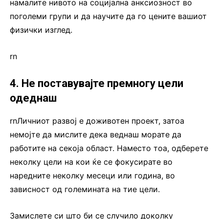
намалите нивото на социјална анксиозност во
поголеми групи и да научите да го цените вашиот
физички изглед.
rn
4. Не поставувајте премногу цели
одеднаш
rnЛичниот развој е доживотен проект, затоа
немојте да мислите дека веднаш морате да
работите на секоја област. Наместо тоа, одберете
неколку цели на кои ќе се фокусирате во
наредните неколку месеци или година, во
зависност од големината на тие цели.
Замислете си што би се случило доколку