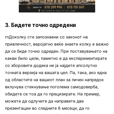
3. Бидете точно одредени
rnДоколку сте запознаени со законот на
привлечност, веројатно веќе знаете колку е важно
да се биде точно одреден. При поставувањето на
какви било цели, паметно е да експериментирате
со зборовите додека не ја најдете апсолутно
точната верзија на вашата цел. Па, така, ако една
од областите на вашиот план за личен напредок
вклучува стекнување поголема самодоверба,
обидете се тоа да го прецизирате. На пример,
можете да одлучите да направите две
презентации во следните 6 месеци, да го