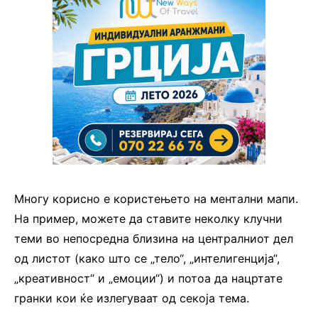
Многу корисно е користењето на ментални мапи.
На пример, можете да ставите неколку клучни
теми во непосредна близина на централниот дел
од листот (како што се „тело“, „интелигенција“,
„креативност“ и „емоции“) и потоа да нацртате
гранки кои ќе излегуваат од секоја тема.