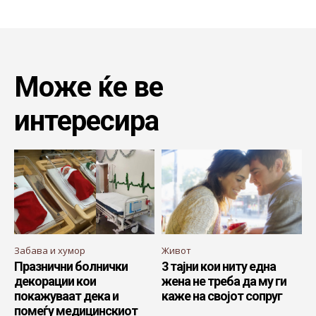
Може ќе ве
интересира
Забава и хумор
Живот
Празнични болнички
3 тајни кои ниту една
декорации кои
жена не треба да му ги
покажуваат дека и
каже на својот сопруг
помеѓу медицинскиот