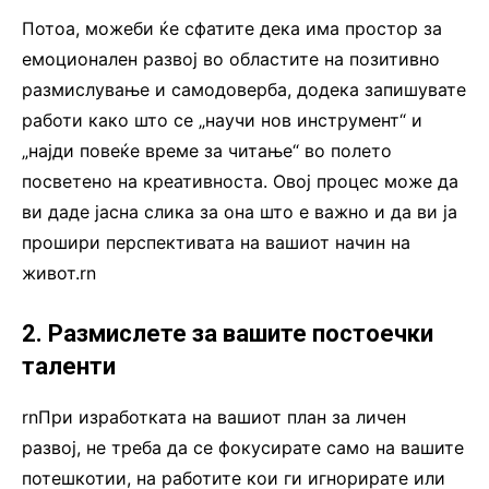
Потоа, можеби ќе сфатите дека има простор за
емоционален развој во областите на позитивно
размислување и самодоверба, додека запишувате
работи како што се „научи нов инструмент“ и
„најди повеќе време за читање“ во полето
посветено на креативноста. Овој процес може да
ви даде јасна слика за она што е важно и да ви ја
прошири перспективата на вашиот начин на
живот.rn
2. Размислете за вашите постоечки
таленти
rnПри изработката на вашиот план за личен
развој, не треба да се фокусирате само на вашите
потешкотии, на работите кои ги игнорирате или