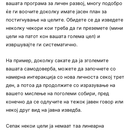
вашата програма за личен развој, многу подобро
ќе ги воочите доколку имате јасен план за
постигнување на целите. Обидете се да изведете
неколку чекори кои треба да ги преземете (мини
цели на патот кон вашата голема цел) и
извршувајте ги систематично.
На пример, доколку сакате да ја зголемите
вашата самодоверба, можете да започнете со
намерна интеракција со нова личноста секој трет
ден, а потоа да продолжите со изразување на
вашето мислење на поголеми собири, пред
конечно да се одлучите на тежок јавен говор или
некој друг вид на јавна изведба.
Сепак некои цели ја немаат таа линеарна