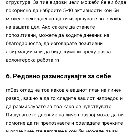
структура. За тие видови цели можеби ќе ви биде
покорисно да наброите 5-10 активности кои би
можеле секојдневно да ги извршувате во служба
на вашата цел. Ако сакате да станете
попозитивни, можете да водите дневник на
благодарноста, да изговарате позитивни
афирмации или да биде хумани преку разна
волонтерска работа.rn
6. Редовно размислувајте за себе
rnБез оглед на тоа каков е вашиот план на личен
развој, важно е да го следите вашиот напредок и
да размислувате за тоа како се чувствувате.
Пишувањето дневник на личен развој може да ви
помогне да ги препознаете и совладате пречките
и ограничените верувања кои би можеле да ви