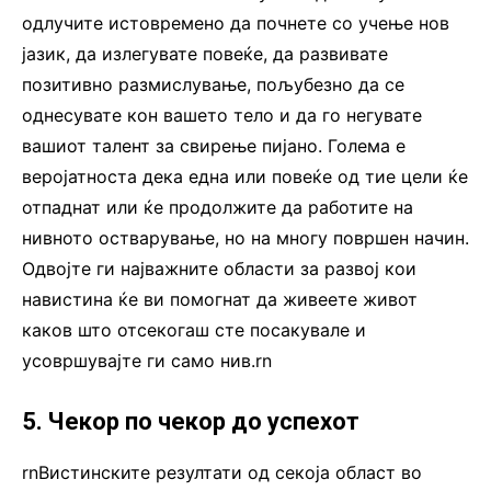
одлучите истовремено да почнете со учење нов
јазик, да излегувате повеќе, да развивате
позитивно размислување, пољубезно да се
однесувате кон вашето тело и да го негувате
вашиот талент за свирење пијано. Голема е
веројатноста дека една или повеќе од тие цели ќе
отпаднат или ќе продолжите да работите на
нивното остварување, но на многу површен начин.
Одвојте ги најважните области за развој кои
навистина ќе ви помогнат да живеете живот
каков што отсекогаш сте посакувале и
усовршувајте ги само нив.rn
5. Чекор по чекор до успехот
rnВистинските резултати од секоја област во