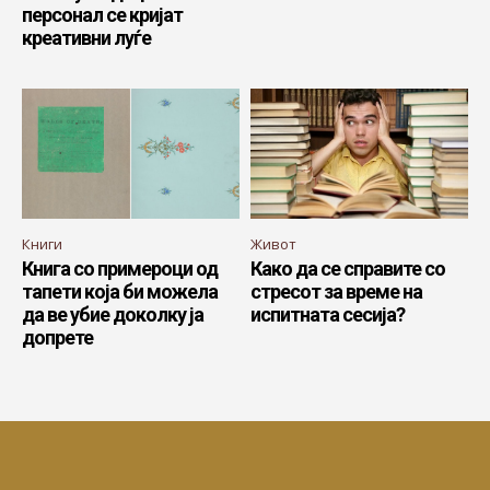
персонал се кријат
креативни луѓе
Книги
Живот
Книга со примероци од
Како да се справите со
тапети која би можела
стресот за време на
да ве убие доколку ја
испитната сесија?
допрете