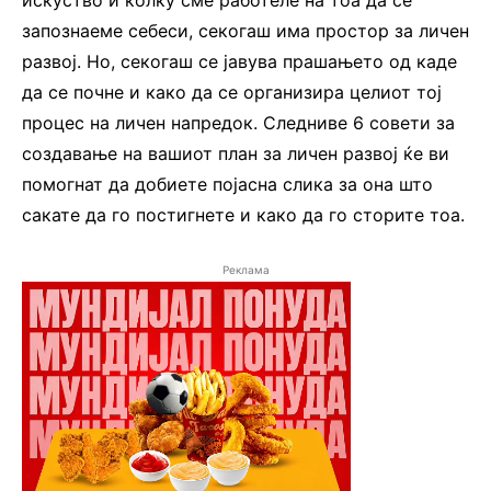
искуство и колку сме работеле на тоа да се
запознаеме себеси, секогаш има простор за личен
развој. Но, секогаш се јавува прашањето од каде
да се почне и како да се организира целиот тој
процес на личен напредок. Следниве 6 совети за
создавање на вашиот план за личен развој ќе ви
помогнат да добиете појасна слика за она што
сакате да го постигнете и како да го сторите тоа.
Реклама