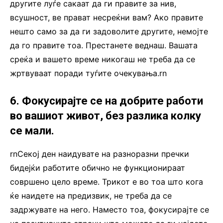
другите луѓе сакаат да ги правите за нив,
всушност, ве прават несреќни вам? Ако правите
нешто само за да ги задоволите другите, немојте
да го правите тоа. Престанете веднаш. Вашата
среќа и вашето време никогаш не треба да се
жртвуваат поради туѓите очекувања.rn
6. Фокусирајте се на добрите работи
во вашиот живот, без разлика колку
се мали.
rnСекој ден наидувате на разноразни пречки
бидејќи работите обично не функционираат
совршено цело време. Трикот е во тоа што кога
ќе наидете на предизвик, не треба да се
задржувате на него. Наместо тоа, фокусирајте се