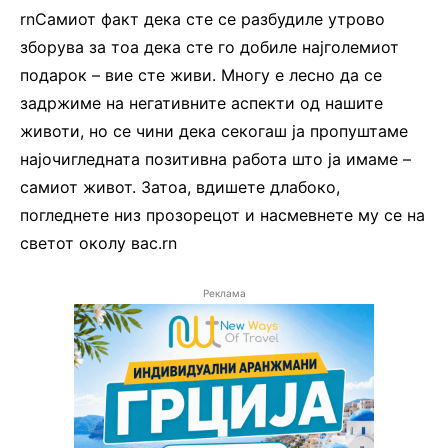
rnСамиот факт дека сте се разбудиле утрово
зборува за тоа дека сте го добиле најголемиот
подарок – вие сте живи. Многу е лесно да се
задржиме на негативните аспекти од нашите
животи, но се чини дека секогаш ја пропуштаме
најочигледната позитивна работа што ја имаме –
самиот живот. Затоа, вдишете длабоко,
погледнете низ прозорецот и насмевнете му се на
светот околу вас.rn
Реклама