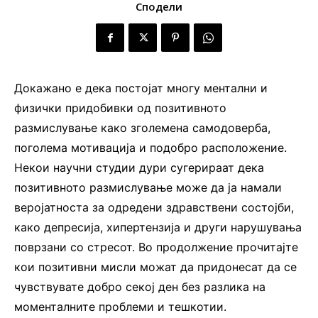
Сподели
Докажано е дека постојат многу ментални и
физички придобивки од позитивното
размислување како зголемена самодоверба,
поголема мотивација и подобро расположение.
Некои научни студии дури сугерираат дека
позитивното размислување може да ја намали
веројатноста за одредени здравствени состојби,
како депресија, хипертензија и други нарушувања
поврзани со стресот. Во продолжение прочитајте
кои позитивни мисли можат да придонесат да се
чувствувате добро секој ден без разлика на
моменталните проблеми и тешкотии.