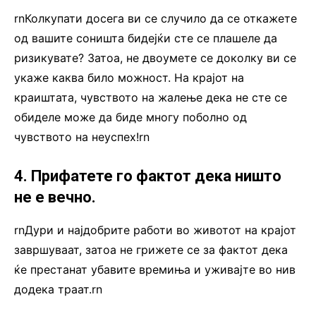
rnКолкупати досега ви се случило да се откажете
од вашите соништа бидејќи сте се плашеле да
ризикувате? Затоа, не двоумете се доколку ви се
укаже каква било можност. На крајот на
краиштата, чувството на жалење дека не сте се
обиделе може да биде многу поболно од
чувството на неуспех!rn
4. Прифатете го фактот дека ништо
не е вечно.
rnДури и најдобрите работи во животот на крајот
завршуваат, затоа не грижете се за фактот дека
ќе престанат убавите времиња и уживајте во нив
додека траат.rn