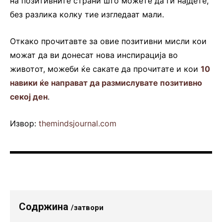
на позитивните страни што можете да ги најдете,
без разлика колку тие изгледаат мали.
Откако прочитавте за овие позитивни мисли кои
можат да ви донесат нова инспирација во
животот, можеби ќе сакате да прочитате и кои
10
навики ќе направат да размислувате позитивно
секој ден
.
Извор:
themindsjournal.com
Содржина
/затвори