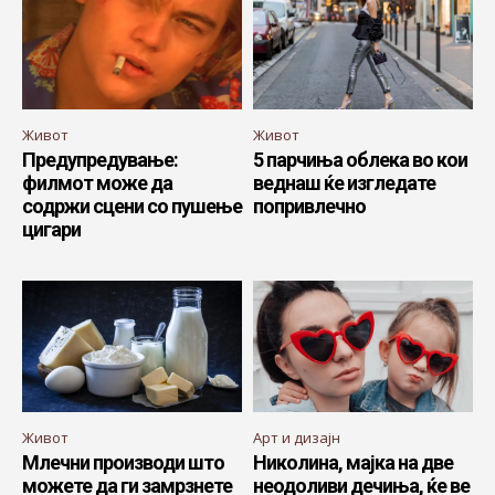
Живот
Живот
Предупредување:
5 парчиња облека во кои
филмот може да
веднаш ќе изгледате
содржи сцени со пушење
попривлечно
цигари
Живот
Арт и дизајн
Млечни производи што
Николина, мајка на две
можете да ги замрзнете
неодоливи дечиња, ќе ве