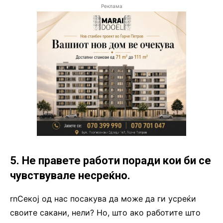
Реклама
5. Не правете работи поради кои би се
чувствувале несреќно.
rnСекој од нас посакува да може да ги усреќи
своите сакани, нели? Но, што ако работите што