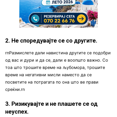
2. Не споредувајте се со другите.
rnРазмислете дали навистина другите се подобри
од вас и дури и да се, дали е воопшто важно. Со
тоа што трошите време на љубомора, трошите
време на негативни мисли наместо да се
посветите на потрагата по она што ве прави
среќни.rn
3. Ризикувајте и не плашете се од
неуспех.