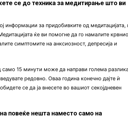
ржете се до техника за медитирање што ви
рој информации за придобивките од медитацијата, 
 Медитацијата ќе ви помогне да го намалите крвни
малите симптомите на анксиозност, депресија и
 само 15 минути може да направи голема разлика
зведувате редовно. Оваа година конечно дајте ѝ
обидете се да ја внесете во вашиот секојдневен
 на повеќе нешта наместо само на