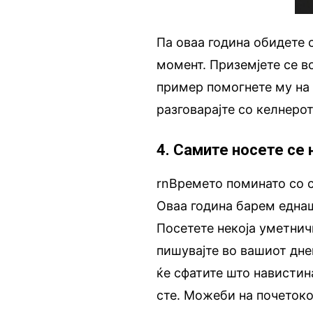
Па оваа година обидете 
момент. Приземјете се во
пример помогнете му на 
разговарајте со келнерот
4. Самите носете се
rnВремето поминато со с
Оваа година барем еднаш
Посетете некоја уметнич
пишувајте во вашиот днев
ќе сфатите што навистина
сте. Можеби на почетокот