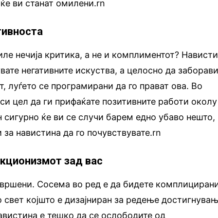
ќе ви станат омилени.rn
тивноста
иле нечија критика, а не и комплиментот? Навист
увате негативните искуства, а целосно да заборав
, луѓето се програмирани да го прават ова. Во
 си цел да ги прифаќате позитивните работи околу
ен сигурно ќе ви се случи барем едно убаво нешто,
 за навистина да го почувствувате.rn
екционизмот зад вас
овршени. Сосема во ред е да бидете комплицирани
о свет којшто е дизајниран за редење достигнува
навистина е тешко да се ослободите од