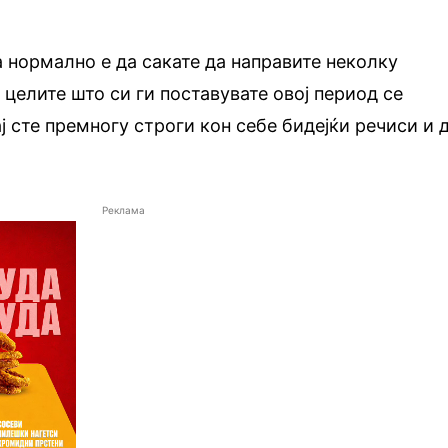
а нормално е да сакате да направите неколку
 целите што си ги поставувате овој период се
ј сте премногу строги кон себе бидејќи речиси и 
Реклама