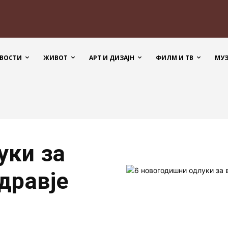
ВОСТИ
ЖИВОТ
АРТ И ДИЗАЈН
ФИЛМ И ТВ
МУ
уки за
дравје