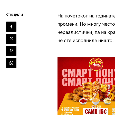
Сподели
На почетокот на годинат
промени. Но многу често
нереалистични, па на кра
не сте исполниле ништо.