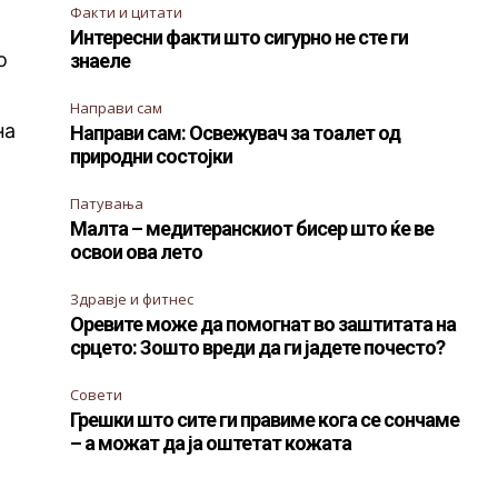
Факти и цитати
Интересни факти што сигурно не сте ги
о
знаеле
а
Направи сам
на
Направи сам: Освежувач за тоалет од
природни состојки
Патувања
Малта – медитеранскиот бисер што ќе ве
освои ова лето
т
Здравје и фитнес
Оревите може да помогнат во заштитата на
срцето: Зошто вреди да ги јадете почесто?
Совети
Грешки што сите ги правиме кога се сончаме
– а можат да ја оштетат кожата