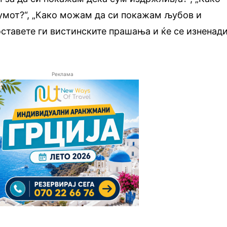
умот?“, „Како можам да си покажам љубов и
оставете ги вистинските прашања и ќе се изненад
Реклама