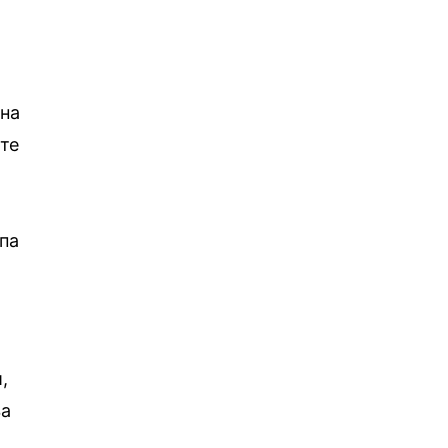
ина
ите
 па
,
ња