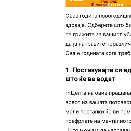
Оваа година новогодишни
здравје. Одберете што б
се грижите за вашиот уб
да ја направите поразли
Ова е годината кога треб
1. Поставувајте си 
што ќе ве водат
rnЦелта на овие прашања 
врвот на вашата потсвес
мали постапки ќе ви помо
префрлате на менталното
„Што можам да направам 