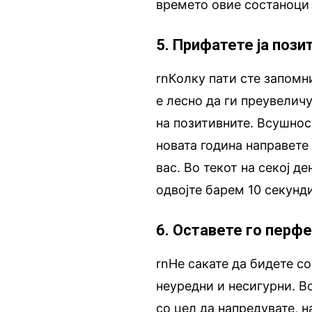
времето овие состаноци 
5. Прифатете ја пози
rnКолку пати сте запомн
е лесно да ги преувелич
на позитивните. Всушност
новата година направете
вас. Во текот на секој д
одвојте барем 10 секунди
6. Оставете го перф
rnНе сакате да бидете с
неуредни и несигурни. В
со цел да напредувате, 