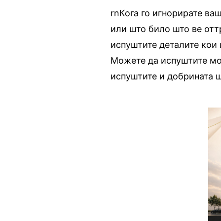
rnКога го игнорирате ва
или што било што ве отт
испуштите деталите кои 
Можете да испуштите мо
испуштите и добрината шт