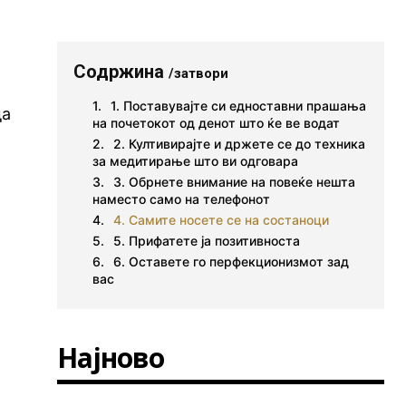
Содржина
/затвори
1. Поставувајте си едноставни прашања
да
на почетокот од денот што ќе ве водат
2. Култивирајте и држете се до техника
за медитирање што ви одговара
3. Обрнете внимание на повеќе нешта
наместо само на телефонот
4. Самите носете се на состаноци
5. Прифатете ја позитивноста
6. Оставете го перфекционизмот зад
вас
Најново