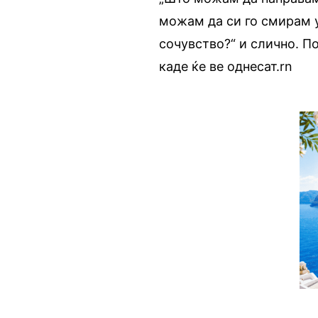
можам да си го смирам 
сочувство?“ и слично. П
каде ќе ве однесат.rn