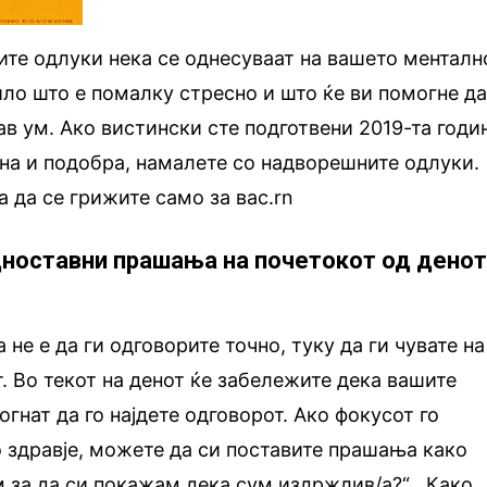
те одлуки нека се однесуваат на вашето менталн
ило што е помалку стресно и што ќе ви помогне д
ав ум. Ако вистински сте подготвени 2019-та годи
чна и подобра, намалете со надворешните одлуки.
а да се грижите само за вас.rn
едноставни прашања на почетокот од дено
не е да ги одговорите точно, туку да ги чувате на
т. Во текот на денот ќе забележите дека вашите
гнат да го најдете одговорот. Ако фокусот го
 здравје, можете да си поставите прашања како
за да си покажам дека сум издржлив/а?“, „Како