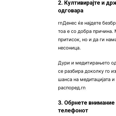
2. Култивирајте и д
одговара
rnДенес ќе најдете безб
тоа е со добра причина.
притисок, но и да ги на
несоница.
Дури и медитирањето од
се разбира доколку го и
шанса на медитацијата и 
распоред.rn
3. Обрнете внимание
телефонот