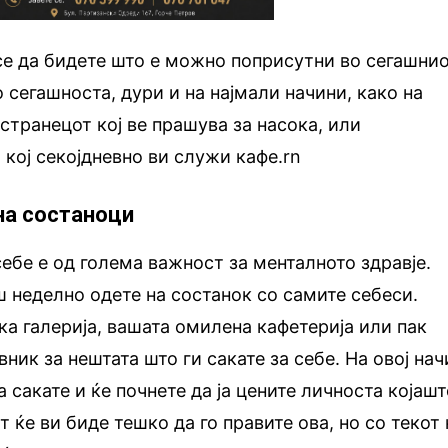
се да бидете што е можно поприсутни во сегашни
 сегашноста, дури и на најмали начини, како на
странецот кој ве прашува за насока, или
 кој секојдневно ви служи кафе.rn
 на состаноци
ебе е од голема важност за менталното здравје.
 неделно одете на состанок со самите себеси.
ка галерија, вашата омилена кафетерија или пак
ник за нештата што ги сакате за себе. На овој нач
 сакате и ќе почнете да ја цените личноста којаш
 ќе ви биде тешко да го правите ова, но со текот 