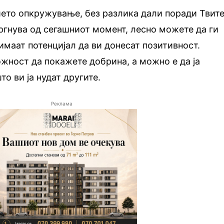
шето опкружување, без разлика дали поради Твит
ргнува од сегашниот момент, лесно можете да ги
имаат потенцијал да ви донесат позитивност.
жност да покажете добрина, а можно е да ја
о ви ја нудат другите.
Реклама