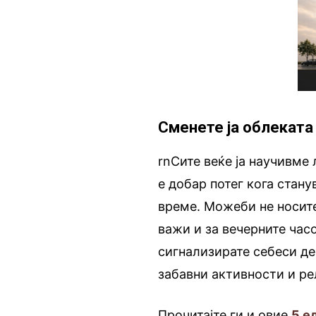
Сменете ја облеката
rnСите веќе ја научивме
е добар потег кога стану
време. Можеби не носите
важи и за вечерните час
сигнализирате себеси де
забавни активности и ре
Прочитајте ги и овие
5 е