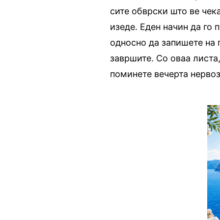
сите обврски што ве чек
изеде. Еден начин да го 
односно да запишете на 
завршите. Со оваа листа,
поминете вечерта нервозн