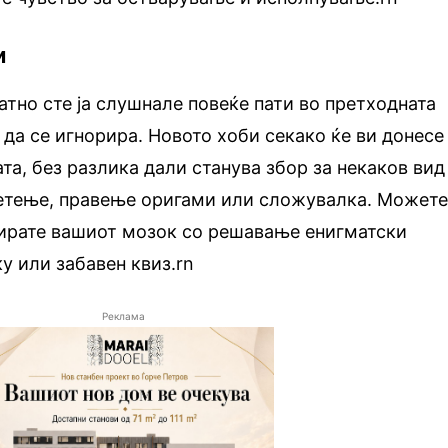
и
атно сте ја слушнале повеќе пати во претходната
 да се игнорира. Новото хоби секако ќе ви донесе
та, без разлика дали станува збор за некаков вид
етење, правење оригами или сложувалка. Может
пирате вашиот мозок со решавање енигматски
у или забавен квиз.rn
Реклама