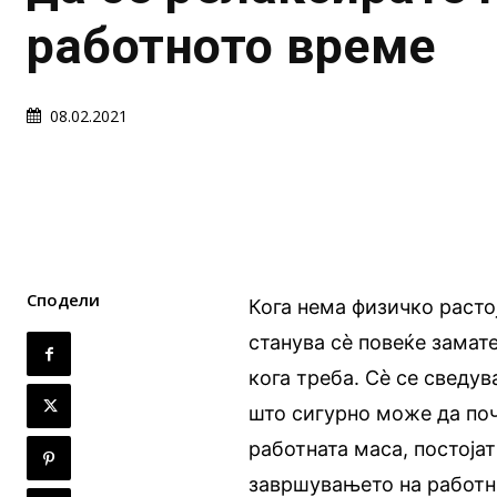
работното време
08.02.2021
Сподели
Кога нема физичко расто
станува сè повеќе замат
кога треба. Сè се сведу
што сигурно може да поч
работната маса, постоја
завршувањето на работн