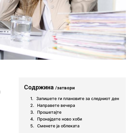
Содржина
/затвори
и
Запишете ги плановите за следниот ден
Направете вечера
Прошетајте
Пронајдете ново хоби
Сменете ја облеката