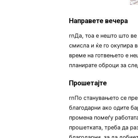
Направете вечера
rnДа, тоа е нешто што ве
смисла и ќе го окупира 
време на готвењето е не
планирате оброци за сле
Прошетајте
rnПо станувањето се пре
благодарни ако одите ба
промена помеѓу работата
прошетката, треба да ра
благодарни, за да добие