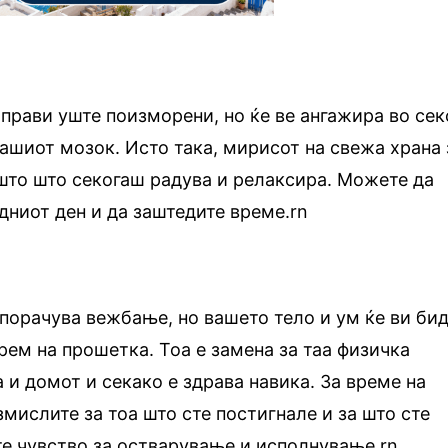
 прави уште поизморени, но ќе ве ангажира во сек
вашиот мозок. Исто така, мирисот на свежа храна 
што што секогаш радува и релаксира. Можете да
дниот ден и да заштедите време.rn
порачува вежбање, но вашето тело и ум ќе ви би
рем на прошетка. Тоа е замена за таа физичка
 и домот и секако е здрава навика. За време на
змислите за тоа што сте постигнале и за што сте
те чувство за остварување и исполнување.rn