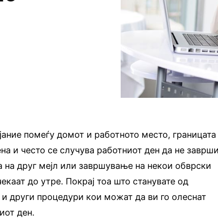
јание помеѓу домот и работното место, границата
ена и често се случува работниот ден да не заврш
ва на друг мејл или завршување на некои обврски
екаат до утре. Покрај тоа што станувате од
т и други процедури кои можат да ви го олеснат
иот ден.