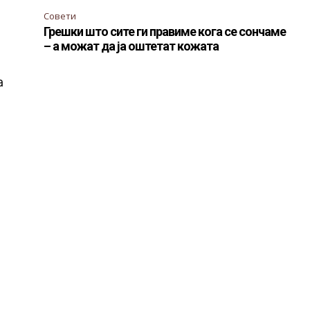
Совети
Грешки што сите ги правиме кога се сончаме
– а можат да ја оштетат кожата
а