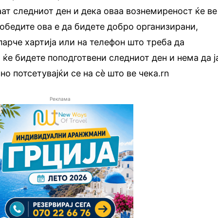
аат следниот ден и дека оваа вознемиреност ќе ве
победите ова е да бидете добро организирани,
парче хартија или на телефон што треба да
 ќе бидете поподготвени следниот ден и нема да ј
о потсетувајќи се на сè што ве чека.rn
Реклама