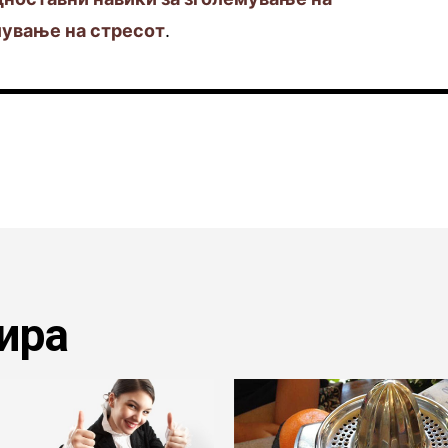
лување на стресот
.
ира