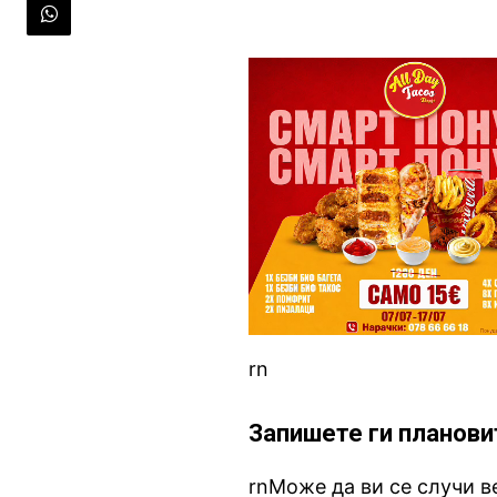
rn
Запишете ги планови
rnМоже да ви се случи ве