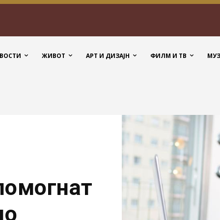
ВОСТИ
ЖИВОТ
АРТ И ДИЗАЈН
ФИЛМ И ТВ
МУ
 помогнат
по