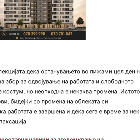
 лекцијата дека останувањето во пижами цел ден н
ва збор за одвојување на работата и слободното
 костум, но неопходна е некаква промена. Истот
ови, бидејќи со промена на облеката си
ка работата е завршена и дека сега е време за не
лаксација.
дноставни навики за зголемување на