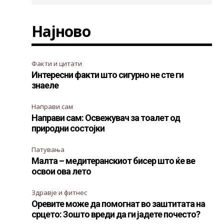
Најново
Факти и цитати
Интересни факти што сигурно не сте ги
знаеле
Направи сам
Направи сам: Освежувач за тоалет од
природни состојки
Патувања
Малта – медитеранскиот бисер што ќе ве
освои ова лето
Здравје и фитнес
Оревите може да помогнат во заштитата на
срцето: Зошто вреди да ги јадете почесто?