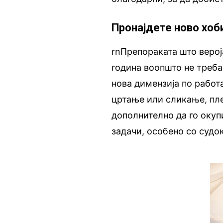
Пронајдете ново хоб
rnПрепораката што верој
година воопшто не треба
нова димензија по работа
цртање или сликање, пл
дополнително да го оку
задачи, особено со судок