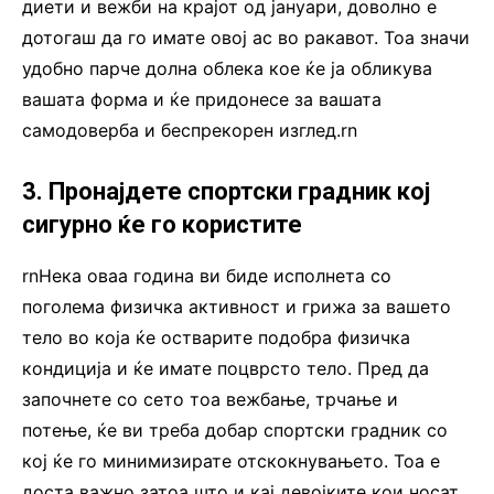
диети и вежби на крајот од јануари, доволно е
дотогаш да го имате овој ас во ракавот. Тоа значи
удобно парче долна облека кое ќе ја обликува
вашата форма и ќе придонесе за вашата
самодоверба и беспрекорен изглед.rn
3. Пронајдете спортски градник кој
сигурно ќе го користите
rnНека оваа година ви биде исполнета со
поголема физичка активност и грижа за вашето
тело во која ќе остварите подобра физичка
кондиција и ќе имате поцврсто тело. Пред да
започнете со сето тоа вежбање, трчање и
потење, ќе ви треба добар спортски градник со
кој ќе го минимизирате отскокнувањето. Тоа е
доста важно затоа што и кај девојките кои носат