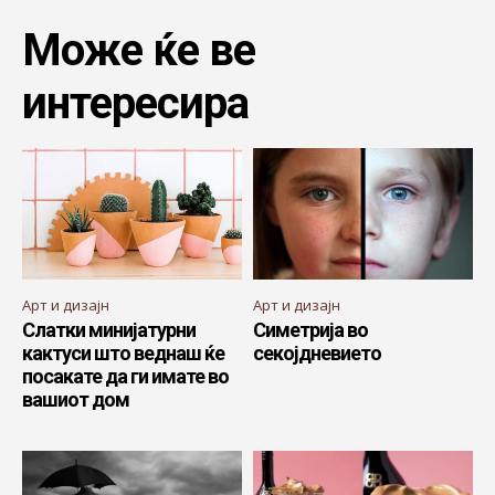
Може ќе ве
интересира
Арт и дизајн
Арт и дизајн
Слатки минијатурни
Симетрија во
кактуси што веднаш ќе
секојдневието
посакате да ги имате во
вашиот дом