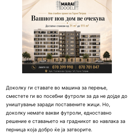
Доколку ги ставате во машина за перење,
сместете ги во посебни футроли за да не дојде до
уништување заради поставените жици. Но,
доколку немате вакви футроли, едноставно
решение е ставањето на градникот во навлака за
перница која добро ќе ја затворите.