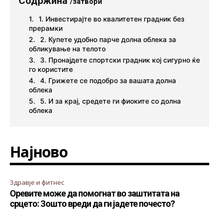
Содржина
/затвори
1. Инвестирајте во квалитетен градник без
прерамки
2. Купете удобно парче долна облека за
обликување на телото
3. Пронајдете спортски градник кој сигурно ќе
го користите
4. Грижете се подобро за вашата долна
облека
5. И за крај, средете ги фиоките со долна
облека
Најново
Здравје и фитнес
Оревите може да помогнат во заштитата на
срцето: Зошто вреди да ги јадете почесто?