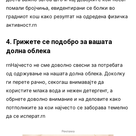
помали бројчиња, евидентирани се болки во
градниот кош како резултат на одредена физичка
активност.rn
4. Грижете се подобро за вашата
долна облека
rnНајчесто не сме доволно свесни за потребата
од одржување на нашата долна облека. Доколку
ги перете рачно, секогаш внимавајте да
користите млака вода и нежен детергент, а
обрнете доволно внимание и на деловите како
потполнките за кои најчесто се заборава темелно
да се исперат.rn
Реклама