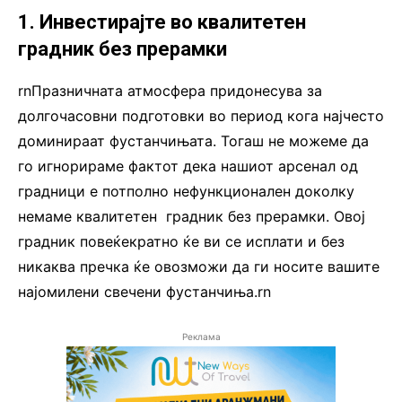
1. Инвестирајте во квалитетен
градник без прерамки
rnПразничната атмосфера придонесува за
долгочасовни подготовки во период кога најчесто
доминираат фустанчињата. Тогаш не можеме да
го игнорираме фактот дека нашиот арсенал од
градници е потполно нефункционален доколку
немаме квалитетен градник без прерамки. Овој
градник повеќекратно ќе ви се исплати и без
никаква пречка ќе овозможи да ги носите вашите
најомилени свечени фустанчиња.rn
Реклама