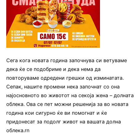
Сега кога новата година започнува си ветуваме
дека ќе се подобриме и дека нема да
повторуваме одредени грешки од изминатата.
Сепак, нашите промени нека започнат со она
најосновното во животот на секоја жена – долната
облека. Ова се пет можни решенија за во новата
година кои сигурно ќе ви помогнат и ќе
придонесат за подолг живот на вашата долна
облека.rn