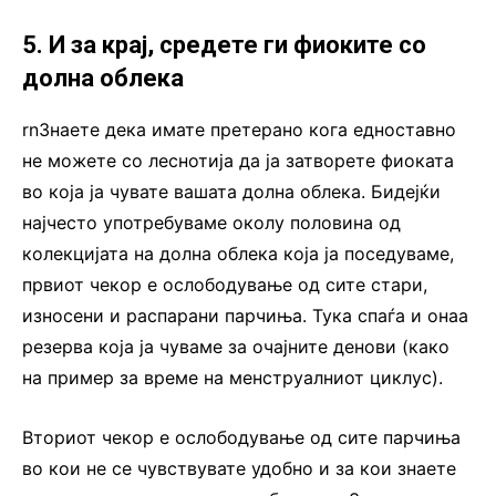
5. И за крај, средете ги фиоките со
долна облека
rnЗнаете дека имате претерано кога едноставно
не можете со леснотија да ја затворете фиоката
во која ја чувате вашата долна облека. Бидејќи
најчесто употребуваме околу половина од
колекцијата на долна облека која ја поседуваме,
првиот чекор е ослободување од сите стари,
износени и распарани парчиња. Тука спаѓа и онаа
резерва која ја чуваме за очајните денови (како
на пример за време на менструалниот циклус).
Вториот чекор е ослободување од сите парчиња
во кои не се чувствувате удобно и за кои знаете