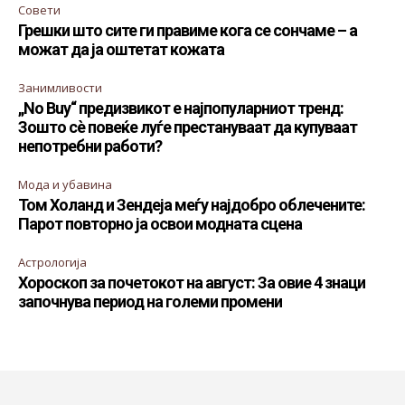
Совети
Грешки што сите ги правиме кога се сончаме – а
можат да ја оштетат кожата
Занимливости
„No Buy“ предизвикот е најпопуларниот тренд:
Зошто сè повеќе луѓе престануваат да купуваат
непотребни работи?
Мода и убавина
Том Холанд и Зендеја меѓу најдобро облечените:
Парот повторно ја освои модната сцена
Астрологија
Хороскоп за почетокот на август: За овие 4 знаци
започнува период на големи промени