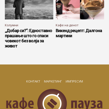
Колумни
Кафе на денот
„Добар си?“: Едноставно
Викенд рецепт: Далгона
прашање што го спаси
мартини
човекот без волја за
живот
КОНТАКТ
МАРКЕТИНГ
ИМПРЕСУМ