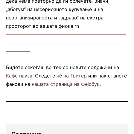
дека нема повторно да ги облечете. Значи,
„збогум“ на несериозното купување и на
неорганизираноста и „здраво“ на екстра
просторот во вашата фиока.rn
—————————————————————————
—————————————————————————
—————
Бидете секогаш во тек со новите содржини на
Кафе пауза
. Следете нè
на Твитер
или пак станете
фанови на
нашата страница на Фејсбук
.