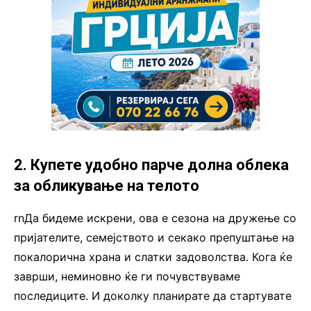
2. Купете удобно парче долна облека
за обликување на телото
rnДа бидеме искрени, ова е сезона на дружење со
пријателите, семејството и секако препуштање на
покалорична храна и слатки задоволства. Кога ќе
заврши, неминовно ќе ги почувствуваме
последиците. И доколку планирате да стартувате