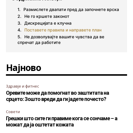
Размислете двапати пред да започнете врска
Не го кршете законот
Дискрецијата е клучна
Поставете правила и направете план
Не дозволувајте вашите чувства да ве
спречат да работите
Најново
Здравје и фитнес
Оревите може да помогнат во заштитата на
срцето: Зошто вреди да ги јадете почесто?
Совети
Грешки што сите ги правиме кога се сончаме – а
можат да ја оштетат кожата