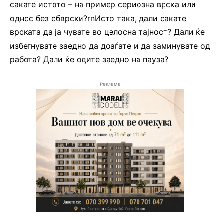
сакате истото – на пример сериозна врска или
однос без обврски?rnИсто така, дали сакате
врската да ја чувате во целосна тајност? Дали ќе
избегнувате заедно да доаѓате и да заминувате од
работа? Дали ќе одите заедно на пауза?
Реклама