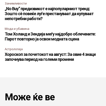
Занимливости
„No Buy“ предизвикот е најпопуларниот тренд:
Зошто сè повеќе луѓе престануваат да купуваат
непотребни работи?
Мода и убавина
Том Холанд и Зендеја меѓу најдобро облечените:
Парот повторно ја освои модната сцена
Астрологија
Хороскоп за почетокот на август: За овие 4 знаци
започнува период на големи промени
Може ќе ве