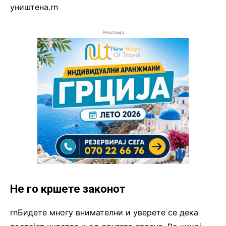
уништена.rn
Реклама
Не го кршете законот
rnБидете многу внимателни и уверете се дека