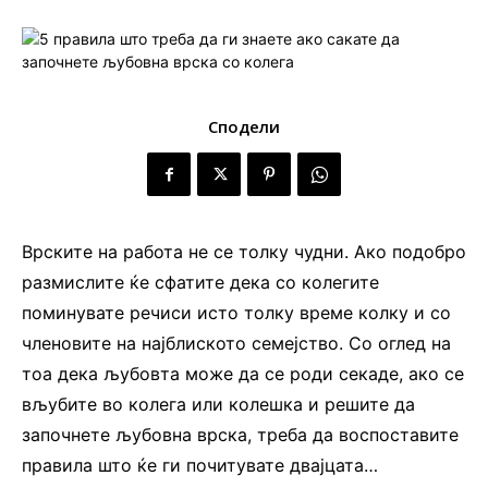
Сподели
Врските на работа не се толку чудни. Ако подобро
размислите ќе сфатите дека со колегите
поминувате речиси исто толку време колку и со
членовите на најблиското семејство. Со оглед на
тоа дека љубовта може да се роди секаде, ако се
вљубите во колега или колешка и решите да
започнете љубовна врска, треба да воспоставите
правила што ќе ги почитувате двајцата…