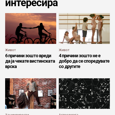
интересира
Живот
Живот
6 причини зошто вреди
4 причини зошто не е
да ја чекате вистинската
добро да се споредувате
врска
со другите
Занимливости
Астрологија