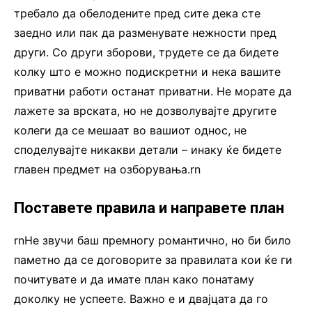
требало да обелодените пред сите дека сте
заедно или пак да разменувате нежности пред
други. Со други зборови, трудете се да бидете
колку што е можно подискретни и нека вашите
приватни работи останат приватни. Не морате да
лажете за врската, но не дозволувајте другите
колеги да се мешаат во вашиот однос, не
споделувајте никакви детали – инаку ќе бидете
главен предмет на озборувања.rn
Поставете правила и направете план
rnНе звучи баш премногу романтично, но би било
паметно да се договорите за правилата кои ќе ги
почитувате и да имате план како понатаму
доколку не успеете. Важно е и двајцата да го