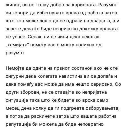
живот, но не толку добро за кариерата. Разумот
ви говори да избегнувате врска од работа затоа
што тоа може лошо да се одрази на двајцата, а и
знаете дека ќе биде непријатно доколку врската
не успее. Сепак, ви се чини дека некогаш
„хемијата“ помеѓу вас е многу посилна од
разумот.
Немојте да одите на првиот состанок ако не сте
сигурни дека колегата навистина ви се допаѓа и
дека помеѓу вас може да има нешто сериозно. Со
други зборови, не се ставајте во непријатна
ситуација така што ќе бидете во врска само
месец дена колку да ги подгреете озборувањата,
а потоа да раскинете затоа што вашата работна
репутација би можела да биде неповратно