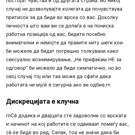
постојат чувства и од другата страна. Во никој
случај не дозволувајте колегата да почувствува
притисок за да биде во врска со вас. Доколку
личноста што вам ви се допаѓа е на пониска
работна позиција од вас, бидете посебно
внимателни и немојте да правите ниту шеги кои
би можеле да бидат погрешно толкувани како
сексуално вознемирување. „Не прифаќам НЕ за
одговор“ би можело да биде симпатично, но во
овој случај тој или таа може да сфати дека
работата не му/ѝ е сигурна ако ве одбие.rn
Дискрецијата е клучна
rnСè додека и двајцата сте задоволни со врската
и начинот на кој работите се одвиваат помеѓу вас,
сè ќе биде во ред. Сепак, тоа не значи дека би