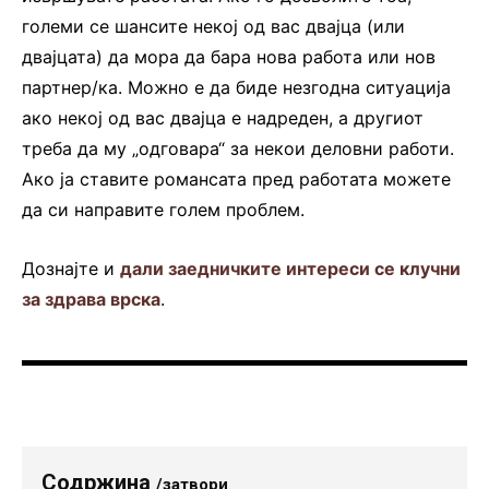
големи се шансите некој од вас двајца (или
двајцата) да мора да бара нова работа или нов
партнер/ка. Можно е да биде незгодна ситуација
ако некој од вас двајца е надреден, а другиот
треба да му „одговара“ за некои деловни работи.
Ако ја ставите романсата пред работата можете
да си направите голем проблем.
Дознајте и
дали заедничките интереси се клучни
за здрава врска
.
Содржина
/затвори