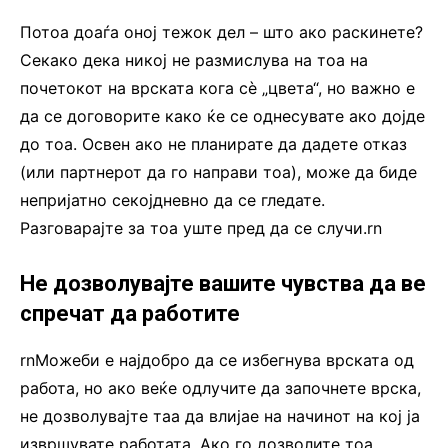
Потоа доаѓа оној тежок дел – што ако раскинете?
Секако дека никој не размислува на тоа на
почетокот на врската кога сè „цвета“, но важно е
да се договорите како ќе се однесувате ако дојде
до тоа. Освен ако не планирате да дадете отказ
(или партнерот да го направи тоа), може да биде
непријатно секојдневно да се гледате.
Разговарајте за тоа уште пред да се случи.rn
Не дозволувајте вашите чувства да ве
спречат да работите
rnМожеби е најдобро да се избегнува врската од
работа, но ако веќе одлучите да започнете врска,
не дозволувајте таа да влијае на начинот на кој ја
извршувате работата. Ако го дозволите тоа,