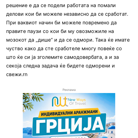
решение е да се подели работата на помали
делови кои би можеле независно да се сработат.
При ваквиот начин би можеле повремено да
правите паузи со кои би му овозможиле на
мозокот да „дишe“ и да се одмори. Така ќе имате
чуство како да сте сработeле многу повеќе со
што ќе си ја зголемите самодовербата, а и за
секоја следна задача ќе бидете одморени и
свежи.rn
Реклама