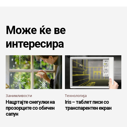
Може ќе ве
интересира
Занимливости
Технологија
Нацртајте снегулки на
Iris – таблет писи со
прозорците со обичен
транспарентен екран
сапун