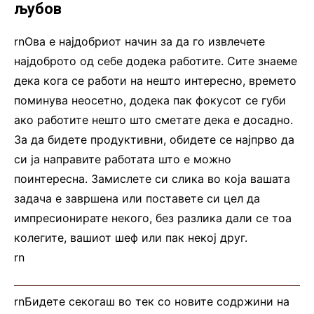
љубов
rnОва е најдобриот начин за да го извлечете
најдоброто од себе додека работите. Сите знаеме
дека кога се работи на нешто интересно, времето
поминува неосетно, додека пак фокусот се губи
ако работите нешто што сметате дека е досадно.
За да бидете продуктивни, обидете се најпрво да
си ја направите работата што е можно
поинтересна. Замислете си слика во која вашата
задача е завршена или поставете си цел да
импресионирате некого, без разлика дали се тоа
колегите, вашиот шеф или пак некој друг.
rn
rnБидете секогаш во тек со новите содржини на