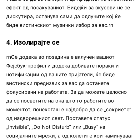
ефект од посакуваниот. Бидејќи за вкусови не се
дискутира, останува сами да одлучите кој ќе
биде вистинскиот музички избор за вас.rn
4. Изолирајте се
rnСè додека во позадина е вклучен вашиот
Фејсбук-профил и додека добивате пораки и
нотификации од вашите пријатели, ќе биде
вистински предизвик за вас да останете
фокусирани на работата. За да можете целосно
да се посветите на она што го работите во
моментот, понекогаш е најдобро да се „сокриете“
од надворешниот свет. Поставете статус
„Invisible“, „Do Not Disturb“ или „Busy“ на
социјалните мрежи, а од колегите кои наминуваат