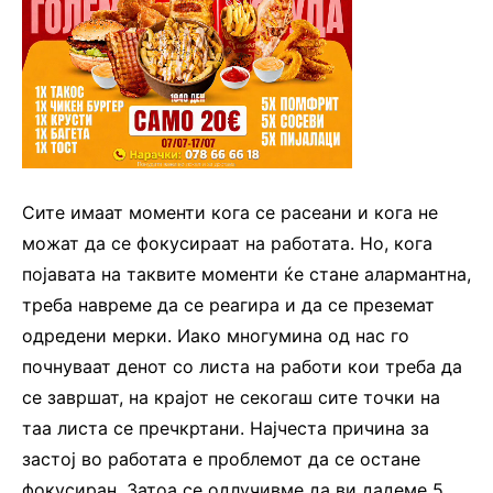
Сите имаат моменти кога се расеани и кога не
можат да се фокусираат на работата. Но, кога
појавата на таквите моменти ќе стане алармантна,
треба навреме да се реагира и да се преземат
одредени мерки. Иако многумина од нас го
почнуваат денот со листа на работи кои треба да
се завршат, на крајот не секогаш сите точки на
таа листа се пречкртани. Најчеста причина за
застој во работата е проблемот да се остане
фокусиран. Затоа се одлучивме да ви дадеме 5