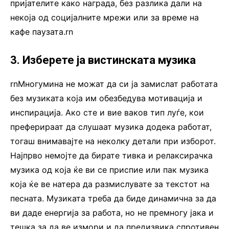
пријателите како награда, без разлика дали на
некоја од социјалните мрежи или за време на
кафе паузата.rn
3. Изберете ја вистинската музика
rnМногумина не можат да си ја замислат работата
без музиката која им обезбедува мотивација и
инспирација. Ако сте и вие ваков тип луѓе, кои
преферираат да слушаат музика додека работат,
тогаш внимавајте на неколку детали при изборот.
Најпрво немојте да бирате тивка и релаксирачка
музика од која ќе ви се приспие или пак музика
која ќе ве натера да размислувате за текстот на
песната. Музиката треба да биде динамична за да
ви даде енергија за работа, но не премногу јака и
тешка за да ве измори и да предизвика спротивен