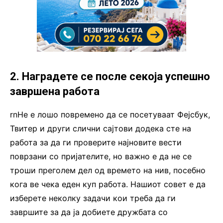
2. Наградете се после секоја успешно
завршена работа
rnНе е лошо повремено да се посетуваат Фејсбук,
Твитер и други слични сајтови додека сте на
работа за да ги проверите најновите вести
поврзани со пријателите, но важно е да не се
троши преголем дел од времето на нив, посебно
кога ве чека еден куп работа. Нашиот совет е да
изберете неколку задачи кои треба да ги
завршите за да ја добиете дружбата со