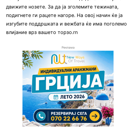
движите нозете. За да ја зголемите тежината,
подигнете ги рацете нагоре. На овој начин ќе ја
изгубите поддршката и вежбата ќе има поголемо
влијание врз вашето торзо.rn
Реклама