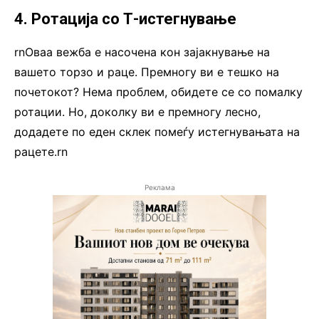
4. Ротација со Т-истегнување
rnОваа вежба е насочена кон зајакнување на
вашето торзо и раце. Премногу ви е тешко на
почетокот? Нема проблем, обидете се со помалку
ротации. Но, доколку ви е премногу лесно,
додадете по еден склек помеѓу истегнувањата на
рацете.rn
Реклама