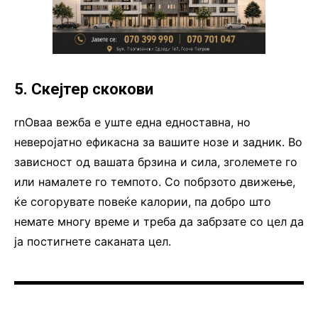
5. Скејтер скокови
rnОваа вежба е уште една едноставна, но
неверојатно ефикасна за вашите нозе и задник. Во
зависност од вашата брзина и сила, зголемете го
или намалете го темпото. Со побрзото движење,
ќе согорувате повеќе калории, па добро што
немате многу време и треба да забрзате со цел да
ја постигнете саканата цел.