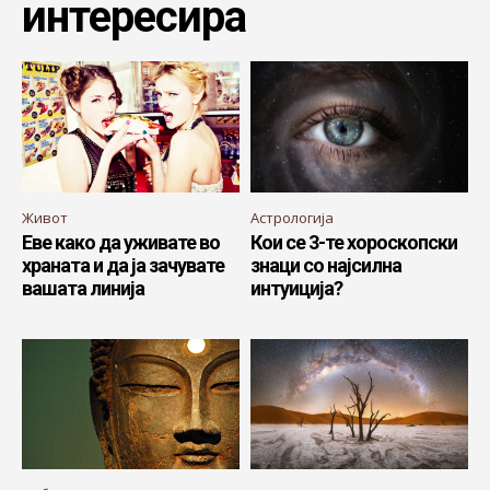
интересира
Живот
Астрологија
Еве како да уживате во
Кои се 3-те хороскопски
храната и да ја зачувате
знаци со најсилна
вашата линија
интуиција?