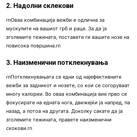
2. Надолни склекови
rnОваа комбинација вежби е одлична за
мускулите на вашиот грб и раце. За да ја
зголемите тежината, поставете ги вашите нозе на
повисока површина.rn
3. Наизменични потклекнувања
rnПотклекнувањата се едни од најефективните
вежби за задникот и нозете, со кои се согоруваат
многу калории. Во оваа комбинација вие прво се
фокусирате на едната нога, движејќи ја напред, па
назад, а потоа на другата. Доколку сакате да ја
зголемите тежината, правете наизменични
скокови.rn