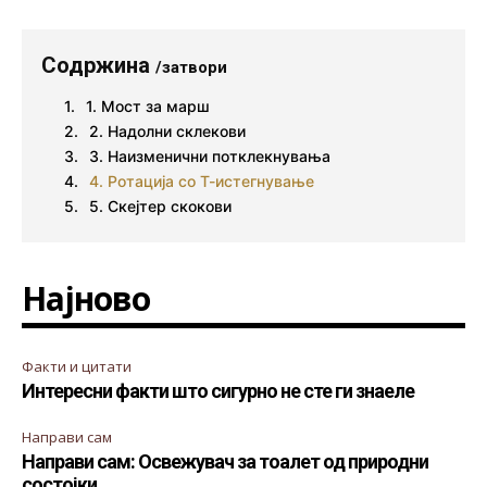
Содржина
/затвори
1. Мост за марш
2. Надолни склекови
3. Наизменични потклекнувања
4. Ротација со Т-истегнување
5. Скејтер скокови
Најново
Факти и цитати
Интересни факти што сигурно не сте ги знаеле
Направи сам
Направи сам: Освежувач за тоалет од природни
состојки