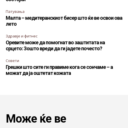
Патувања
Малта – медитеранскиот бисер што ќе ве освои ова
лето
Здравје и фитнес
Оревите може да помогнат во заштитата на
срцето: Зошто вреди да ги јадете почесто?
Совети
Грешки што сите ги правиме кога се сончаме – а
можат да ја оштетат кожата
Може ќе ве