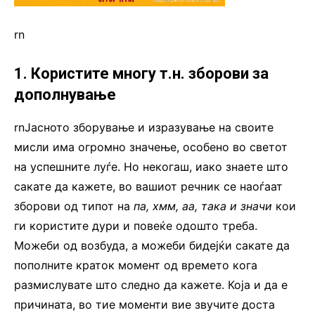
rn
1. Користите многу т.н. зборови за
дополнување
rnЈасното зборување и изразување на своите
мисли има огромно значење, особено во светот
на успешните луѓе. Но некогаш, иако знаете што
сакате да кажете, во вашиот речник се наоѓаат
зборови од типот на
па, хмм, аа, така и значи
кои
ги користите дури и повеќе одошто треба.
Можеби од возбуда, а можеби бидејќи сакате да
пополните краток момент од времето кога
размислувате што следно да кажете. Која и да е
причината, во тие моменти вие звучите доста