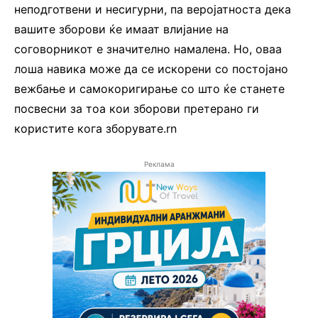
неподготвени и несигурни, па веројатноста дека
вашите зборови ќе имаат влијание на
соговорникот е значително намалена. Но, оваа
лоша навика може да се искорени со постојано
вежбање и самокоригирање со што ќе станете
посвесни за тоа кои зборови претерано ги
користите кога зборувате.rn
Реклама