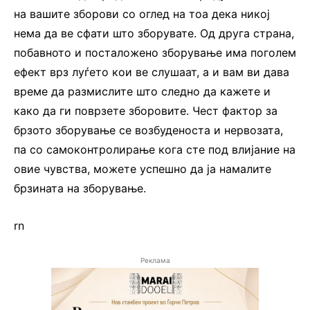
на вашите зборови со оглед на тоа дека никој
нема да ве сфати што зборувате. Од друга страна,
побавното и посталожено зборување има поголем
ефект врз луѓето кои ве слушаат, а и вам ви дава
време да размислите што следно да кажете и
како да ги поврзете зборовите. Чест фактор за
брзото зборување се возбуденоста и нервозата,
па со самоконтролирање кога сте под влијание на
овие чувства, можете успешно да ја намалите
брзината на зборување.
rn
Реклама