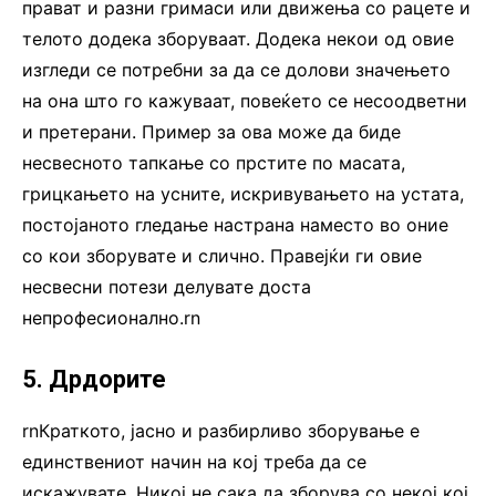
прават и разни гримаси или движења со рацете и
телото додека зборуваат. Додека некои од овие
изгледи се потребни за да се долови значењето
на она што го кажуваат, повеќето се несоодветни
и претерани. Пример за ова може да биде
несвесното тапкање со прстите по масата,
грицкањето на усните, искривувањето на устата,
постојаното гледање настрана наместо во оние
со кои зборувате и слично. Правејќи ги овие
несвесни потези делувате доста
непрофесионално.rn
5. Дрдорите
rnКраткото, јасно и разбирливо зборување е
единствениот начин на кој треба да се
искажувате. Никој не сака да зборува со некој кој