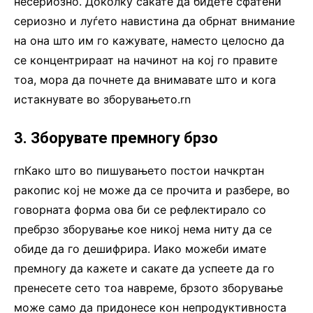
несериозно. Доколку сакате да бидете сфатени
сериозно и луѓето навистина да обрнат внимание
на она што им го кажувате, наместо целосно да
се концентрираат на начинот на кој го правите
тоа, мора да почнете да внимавате што и кога
истакнувате во зборувањето.rn
3. Зборувате премногу брзо
rnКако што во пишувањето постои начкртан
ракопис кој не може да се прочита и разбере, во
говорната форма ова би се рефлектирало со
пребрзо зборување кое никој нема ниту да се
обиде да го дешифрира. Иако можеби имате
премногу да кажете и сакате да успеете да го
пренесете сето тоа навреме, брзото зборување
може само да придонесе кон непродуктивноста