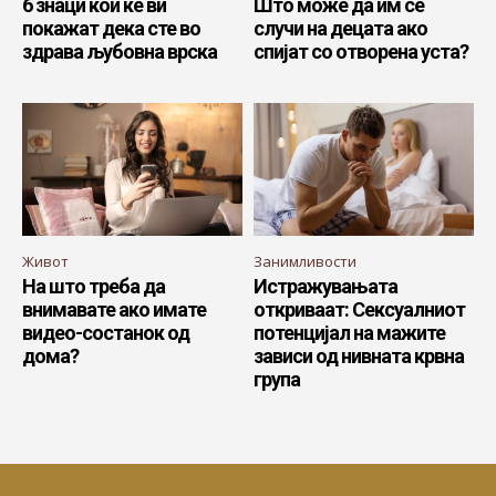
6 знаци кои ќе ви
Што може да им се
покажат дека сте во
случи на децата ако
здрава љубовна врска
спијат со отворена уста?
Живот
Занимливости
На што треба да
Истражувањата
внимавате ако имате
откриваат: Сексуалниот
видео-состанок од
потенцијал на мажите
дома?
зависи од нивната крвна
група