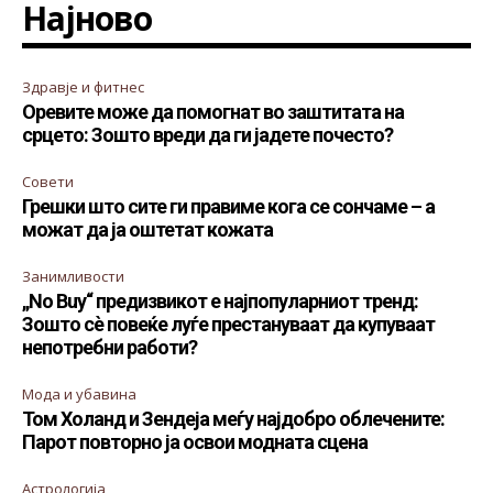
Најново
Здравје и фитнес
Оревите може да помогнат во заштитата на
срцето: Зошто вреди да ги јадете почесто?
Совети
Грешки што сите ги правиме кога се сончаме – а
можат да ја оштетат кожата
Занимливости
„No Buy“ предизвикот е најпопуларниот тренд:
Зошто сè повеќе луѓе престануваат да купуваат
непотребни работи?
Мода и убавина
Том Холанд и Зендеја меѓу најдобро облечените:
Парот повторно ја освои модната сцена
Астрологија