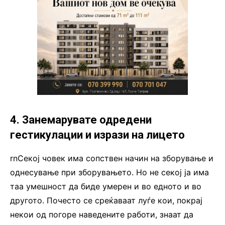
4. Занемарувате одредени
гестикулации и изрази на лицето
rnСекој човек има сопствен начин на зборување и
однесување при зборувањето. Но не секој ја има
таа умешност да биде умерен и во едното и во
другото. Почесто се среќаваат луѓе кои, покрај
некои од погоре наведените работи, знаат да