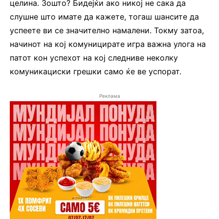
целина. Зошто? Бидејќи ако никој не сака да
слушне што имате да кажете, тогаш шансите да
успеете ви се значително намалени. Токму затоа,
начинот на кој комуницирате игра важна улога на
патот кон успехот на кој следниве неколку
комуникациски грешки само ќе ве успорат.
Реклама