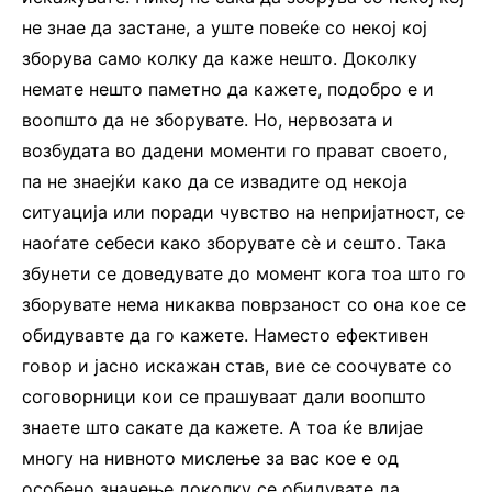
не знае да застане, а уште повеќе со некој кој
зборува само колку да каже нешто. Доколку
немате нешто паметно да кажете, подобро е и
воопшто да не зборувате. Но, нервозата и
возбудата во дадени моменти го прават своето,
па не знаејќи како да се извадите од некоја
ситуација или поради чувство на непријатност, се
наоѓате себеси како зборувате сѐ и сешто. Така
збунети се доведувате до момент кога тоа што го
зборувате нема никаква поврзаност со она кое се
обидувавте да го кажете. Наместо ефективен
говор и јасно искажан став, вие се соочувате со
соговорници кои се прашуваат дали воопшто
знаете што сакате да кажете. А тоа ќе влијае
многу на нивното мислење за вас кое е од
особено значење доколку се обидувате да