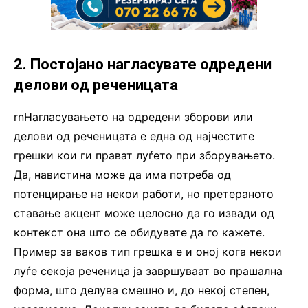
2. Постојано нагласувате одредени
делови од реченицата
rnНагласувањето на одредени зборови или
делови од реченицата е една од најчестите
грешки кои ги прават луѓето при зборувањето.
Да, навистина може да има потреба од
потенцирање на некои работи, но претераното
ставање акцент може целосно да го извади од
контекст она што се обидувате да го кажете.
Пример за ваков тип грешка е и оној кога некои
луѓе секоја реченица ја завршуваат во прашална
форма, што делува смешно и, до некој степен,