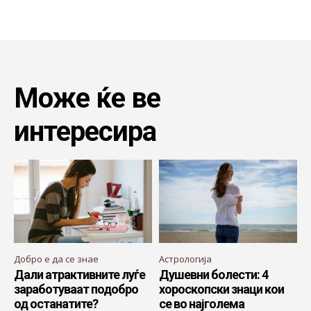
Може ќе ве
интересира
Добро е да се знае
Астрологија
Дали атрактивните луѓе
Душевни болести: 4
заработуваат подобро
хороскопски знаци кои
од останатите?
се во најголема