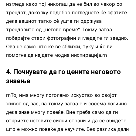
изгледа како тој никогаш да не бил во чекор со
трендот, доколку подобро погледнете ќе сфатите
дека вашиот татко сè уште ги одржува
трендовите од „негово време“. Токму затоа
побарајте стари фотографии и гледајте ги заедно.
Ова не само што ќе ве зближи, туку и ќе ви
помогне да најдете модна инспирација.rn
4. Почнувате да го цените неговото
знаење
rnТој има многу поголемо искуство во својот
живот од вас, па токму затоа е и сосема логично
дека знае многу повеќе. Вие треба само да ги
откриете неговите силни страни и да се обидете
што е можно повеќе да научите. Без разлика дали