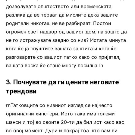
дозволувате општеството или временската
разлика да ве тераат да мислите дека вашите
родители никогаш не ве разбираат. Постои
огромен свет надвор од вашиот дом, па зошто да
не го истражувате заедно со нив? Истата минута
кога ќе ја спуштите вашата заштита и кога ќе
разговарате со вашиот татко како со пријател,
вашата врска ќе стане многу посилна.rn
3. Почнувате да ги цените неговите
трендови
rnТатковците со нивниот изглед се најчесто
оригинални хипстери. Исто така има големи
шанси и тој во своите 20-ти да бил ист како вас
во овој момент. Дури и покрај тоа што вам ви