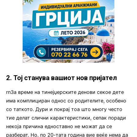
2. Тој станува вашиот нов пријател
rnЗа време на тинејџерските денови секое дете
има комплициран однос со родителите, особено
со таткото. Дури и покрај тоа што многу често
тие делат слични карактеристики, сепак поради
некоја причина едноставно не можат да се
разберат. Но, по 20-тата година вие веќе нема да