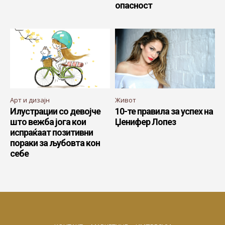
опасност
Арт и дизајн
Живот
Илустрации со девојче
10-те правила за успех на
што вежба јога кои
Џенифер Лопез
испраќаат позитивни
пораки за љубовта кон
себе