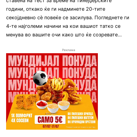
ставена на тест за време на тинејџерските
години, откако ќе ги надминете 20-тите
секојдневно сè повеќе се засилува. Погледнете ги
4-те најголеми начини на кои вашиот татко се
менува во вашите очи како што ќе созревате…
Реклама