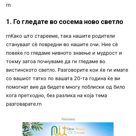
rn
1. Го гледате во сосема ново светло
rnКако што старееме, така нашите родители
стануваат сè повредни во нашите очи. Ние сè
повеќе го гледаме нивното знаење и мудрост и
токму затоа почнуваме да ги гледаме во
вистинското светло. Разговорите кои ќе ги имате
со вашиот татко по вашата 20-та година ќе ви
помогнат вие да бидете многу поблиски од било
кога претходно, без разлика на која тема
разговарате.rn
Реклама