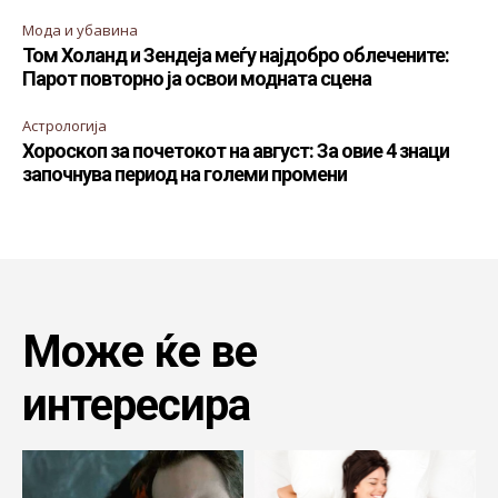
Мода и убавина
Том Холанд и Зендеја меѓу најдобро облечените:
Парот повторно ја освои модната сцена
Астрологија
Хороскоп за почетокот на август: За овие 4 знаци
започнува период на големи промени
Може ќе ве
интересира