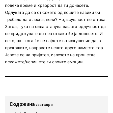
повеќе време и храброст да ги донесете.
Одлуката да се откажете од лошите навики би
требало да е лесна, нели? Но, всушност не е така.
Затоа, тука на сила стапува вашата одлучност да
се придржувате до неа откако ќе ја донесете. И
секој пат кога ќе се најдете во искушение да ја
прекршите, направете нешто друго наместо тоа.
Јавете се на пријател, излезете на прошетка,
искажете/напишете ги своите емоции.
Содржина
/затвори