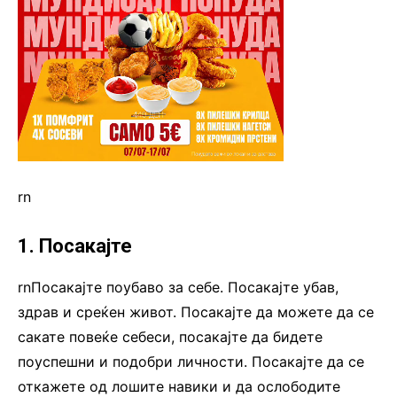
rn
1. Посакајте
rnПосакајте поубаво за себе. Посакајте убав,
здрав и среќен живот. Посакајте да можете да се
сакате повеќе себеси, посакајте да бидете
поуспешни и подобри личности. Посакајте да се
откажете од лошите навики и да ослободите