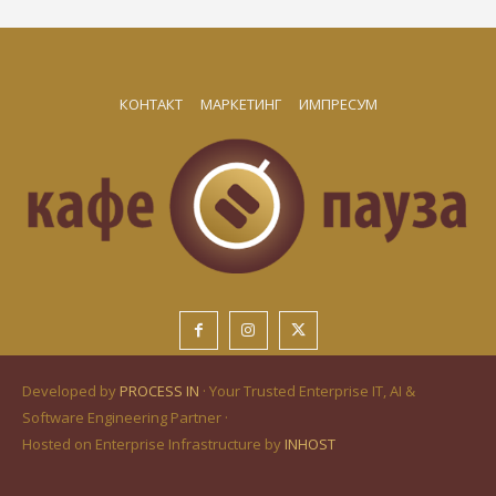
КОНТАКТ
МАРКЕТИНГ
ИМПРЕСУМ
Developed by
PROCESS IN
· Your Trusted Enterprise IT, AI &
Software Engineering Partner ·
Hosted on Enterprise Infrastructure by
INHOST