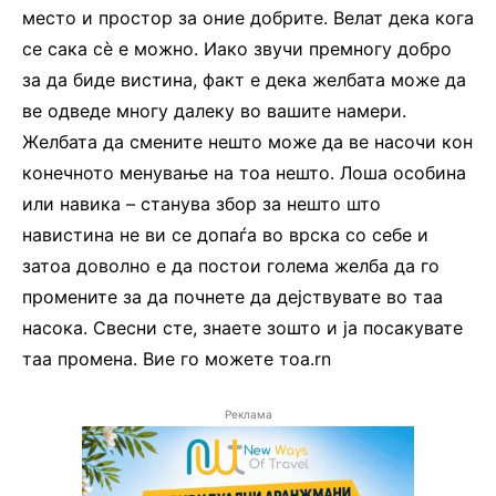
место и простор за оние добрите. Велат дека кога
се сака сѐ е можно. Иако звучи премногу добро
за да биде вистина, факт е дека желбата може да
ве одведе многу далеку во вашите намери.
Желбата да смените нешто може да ве насочи кон
конечното менување на тоа нешто. Лоша особина
или навика – станува збор за нешто што
навистина не ви се допаѓа во врска со себе и
затоа доволно е да постои голема желба да го
промените за да почнете да дејствувате во таа
насока. Свесни сте, знаете зошто и ја посакувате
таа промена. Вие го можете тоа.rn
Реклама