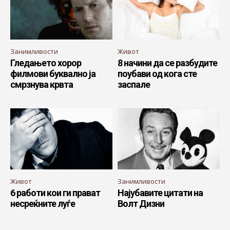
Занимливости
Живот
Гледањето хорор
8 начини да се разбудите
филмови буквално ја
поубави од кога сте
смрзнува крвта
заспале
Живот
Занимливости
6 работи кои ги прават
Најубавите цитати на
несреќните луѓе
Волт Дизни