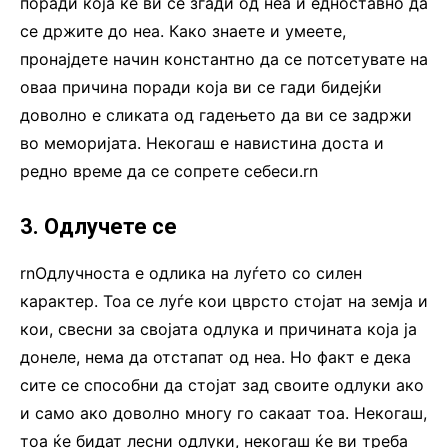
поради која ќе ви се згади од неа и едноставно да
се држите до неа. Како знаете и умеете,
пронајдете начин константно да се потсетувате на
оваа причина поради која ви се гади бидејќи
доволно е сликата од гадењето да ви се задржи
во меморијата. Некогаш е навистина доста и
редно време да се сопрете себеси.rn
3. Одлучете се
rnОдлучноста е одлика на луѓето со силен
карактер. Тоа се луѓе кои цврсто стојат на земја и
кои, свесни за својата одлука и причината која ја
донеле, нема да отстапат од неа. Но факт е дека
сите се способни да стојат зад своите одлуки ако
и само ако доволно многу го сакаат тоа. Некогаш,
тоа ќе бидат лесни одлуки, некогаш ќе ви треба