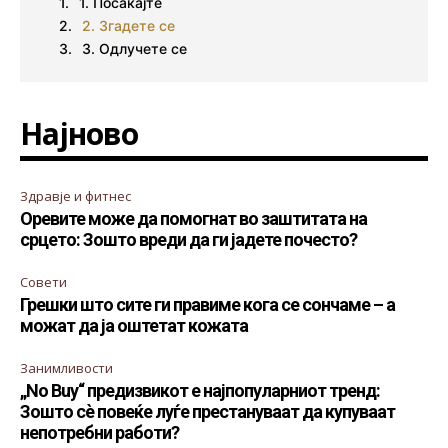
1. Посакајте
2. Згадете се
3. Одлучете се
Најново
Здравје и фитнес
Оревите може да помогнат во заштитата на
срцето: Зошто вреди да ги јадете почесто?
Совети
Грешки што сите ги правиме кога се сончаме – а
можат да ја оштетат кожата
Занимливости
„No Buy“ предизвикот е најпопуларниот тренд:
Зошто сè повеќе луѓе престануваат да купуваат
непотребни работи?