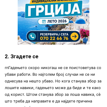
2. Згадете се
rnГадењето скоро никогаш не се поистоветува со
убави работи. Во најголем број случаи не се ни
однесува на нешто убаво. Но кога станува збор за
лошите навики, гадењето може да биде и те како
од корист. Штом станува збор за лоша навика, сѐ
што треба да направите е да најдете причина