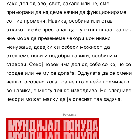
како дел од овој свет, сакале или не, сме
приморани да најдеме начин да функционираме
со тие промени. Навика, особина или став –
откако тие ќе престанат да функционираат за нас,
ние мора да преземеме чекори кон нивно
менување, давајќи си себеси можност да
стекнеме нови и подобри навики, особини и
ставови. Секој човек има дел од себе со кој не се
гордее или не му се допаѓа. Одлуката да се смени
нешто, особено кога тоа нешто е веќе преминато
во навика, е многу тешко изводлива. Но следниве
чекори можат малку да ја олеснат таа задача.
Реклама