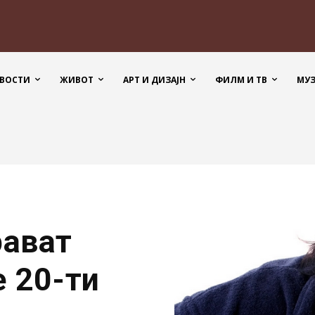
ВОСТИ
ЖИВОТ
АРТ И ДИЗАЈН
ФИЛМ И ТВ
МУ
рават
е 20-ти