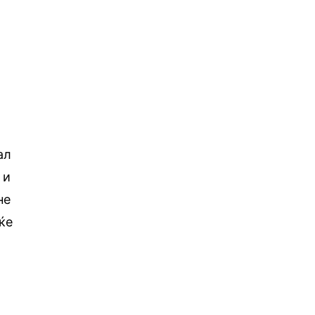
ал
 и
не
ќе