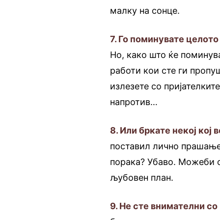
малку на сонце.
7. Го поминувате целото
Но, како што ќе поминува
работи кои сте ги пропу
излезете со пријателките
напротив…
8. Или бркате некој кој 
поставил лично прашање
порака? Убаво. Можеби 
љубовен план.
9. Не сте внимателни со