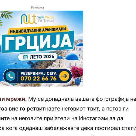
Реклама
лни мрежи.
Му се допаднала вашата фотографија н
оа вие го ретвитнавте неговиот твит, а потоа ги
ите на неговите пријатели на Инстаграм за да
ка кога одеднаш забележавте дека постирал стати