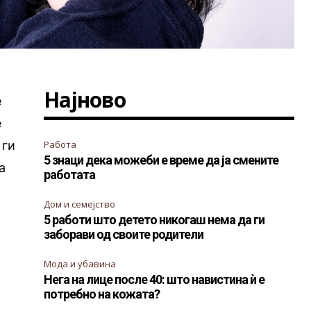
Најново
е
е
 ги
Работа
5 знаци дека можеби е време да ја смените
а
работата
Дом и семејство
5 работи што детето никогаш нема да ги
заборави од своите родители
Мода и убавина
Нега на лице после 40: што навистина ѝ е
потребно на кожата?