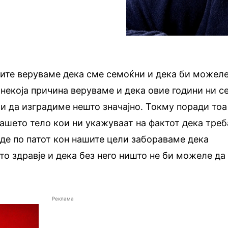
тите веруваме дека сме семоќни и дека би можел
некоја причина веруваме и дека овие години ни с
и да изградиме нешто значајно. Токму поради тоа
ашето тело кои ни укажуваат на фактот дека треб
де по патот кон нашите цели забораваме дека
то здравје и дека без него ништо не би можеле да
Реклама