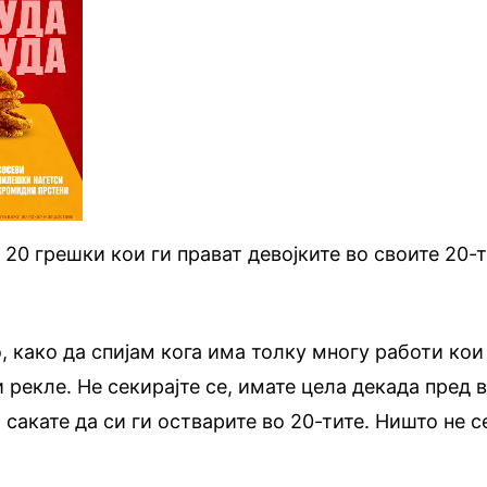
 20 грешки кои ги прават девојките во своите 20-
, како да спијам кога има толку многу работи кои
и рекле. Не секирајте се, имате цела декада пред 
 сакате да си ги остварите во 20-тите. Ништо не с