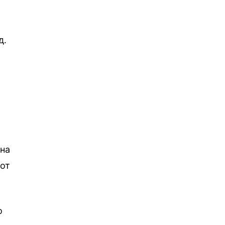
д.
 на
иот
о