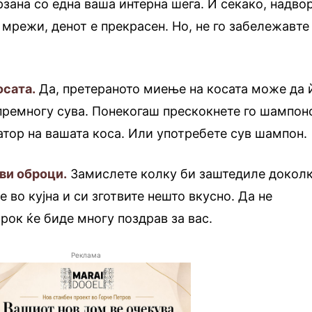
рзана со една ваша интерна шега. И секако, надвор
 мрежи, денот е прекрасен. Но, не го забележавте
осата.
Да, претераното миење на косата може да 
 премногу сува. Понекогаш прескокнете го шампон
атор на вашата коса. Или употребете сув шампон.
ви оброци.
Замислете колку би заштедиле докол
 во кујна и си зготвите нешто вкусно. Да не
рок ќе биде многу поздрав за вас.
Реклама