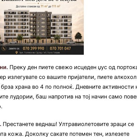
ни.
Преку ден пиете свежо исцеден џус од порток
ечер излегувате со вашите пријатели, пиете алкохол
 брза храна во 4 по полноќ. Дневните активности 
ите лудории, баш напротив на тој начин само пове
.
.
Престанете веднаш! Ултравиолетовите зраци се
та кожа. Доколку сакате потемен тен, излезете