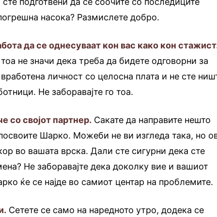
и сте подготвени да се соочите со последиците
погрешна насока? Размислете добро.
работа да се однесуваат кон вас како кон стажист
 тоа не значи дека треба да бидете одговорни за
 вработена личност со целосна плата и не сте ниш
отници. Не заборавајте го тоа.
е со својот партнер.
Сакате да направите нешто
 посвоите Шарко. Можеби не ви изгледа така, но о
кор во вашата врска. Дали сте сигурни дека сте
мена? Не заборавајте дека доколку вие и вашиот
арко ќе се најде во самиот центар на проблемите.
и.
Сетете се само на наредното утро, додека се