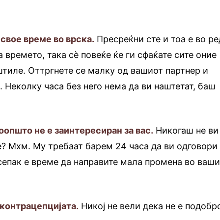
 свое време во врска.
Пресреќни сте и тоа е во ре
 времето, така сè повеќе ќе ги сфаќате сите оние
штиле. Оттргнете се малку од вашиот партнер и
. Неколку часа без него нема да ви наштетат, баш
воопшто не е заинтересиран за вас.
Никогаш не ви
? Мхм. Му требаат барем 24 часа да ви одговори
сепак е време да направите мала промена во ваш
 контрацепцијата.
Никој не вели дека не е подобр