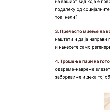
на вашиот ѕид која е пов
подалеку од социјалните
тоа, нели?
3. Пречесто миење на к
наштети и да ја направи
и нанесете само регенер
4. Трошење пари на гото
одвреме-навреме влезете
заборавиме и дека тој об