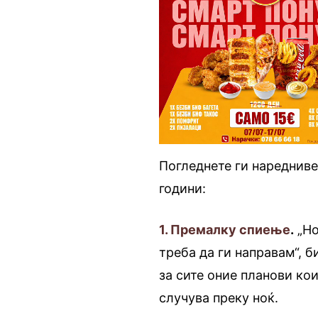
Погледнете ги наредниве
години:
1. Премалку спиење
.
„Но
треба да ги направам“, б
за сите оние планови кои
случува преку ноќ.