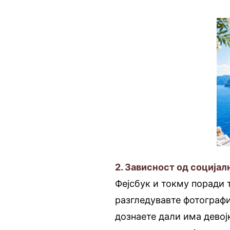
2. Зависност од соција
Фејсбук и токму поради т
разгледувавте фотографи
дознаете дали има девој