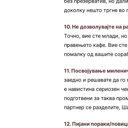
без презерватив, но дал
доколку нешто тргне во 
10. Не дозволувајте на 
Точно, вие сте млади, но
правењето кафе. Вие сте
помалку од вашите сораб
11. Посвојување миленич
заедно и решавате да го
е навистина сериозен че
подготвени за таква про
партнер се разделите, Ш
12. Пијани пораки/повиц