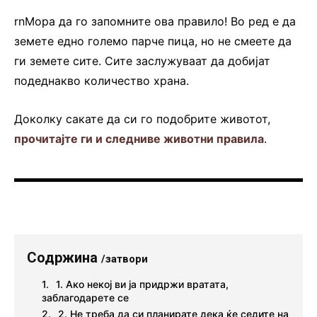
rnМора да го запомните ова правило! Во ред е да
земете едно големо парче пица, но не смеете да
ги земете сите. Сите заслужуваат да добијат
подеднакво количество храна.
Доколку сакате да си го подобрите животот,
прочитајте ги и следниве животни правила
.
Содржина
/затвори
1. Ако некој ви ја придржи вратата,
заблагодарете се
2. Не треба да си планирате дека ќе седите на