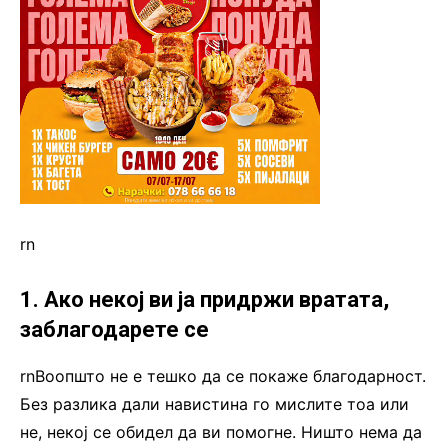
rn
1. Ако некој ви ја придржи вратата,
заблагодарете се
rnВоопшто не е тешко да се покаже благодарност.
Без разлика дали навистина го мислите тоа или
не, некој се обидел да ви помогне. Ништо нема да