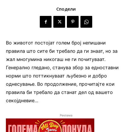
Сподели
Во животот постојат голем број непишани
правила што сите би требало да ги знаат, но за
жал многумина никогаш не ги почитуваат.
Генерално гледано, станува збор за едноставни
норми што поттикнуваат љубезно и добро
однесување. Во продолжение, прочитајте кои
правила би требало да станат дел од вашето
секојдневие…
Реклама