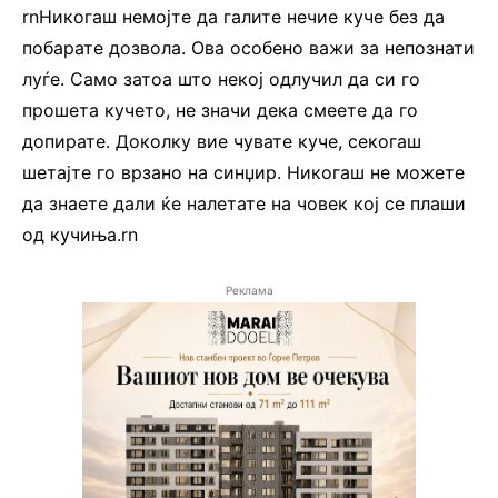
rnНикогаш немојте да галите нечие куче без да
побарате дозвола. Ова особено важи за непознати
луѓе. Само затоа што некој одлучил да си го
прошета кучето, не значи дека смеете да го
допирате. Доколку вие чувате куче, секогаш
шетајте го врзано на синџир. Никогаш не можете
да знаете дали ќе налетате на човек кој се плаши
од кучиња.rn
Реклама