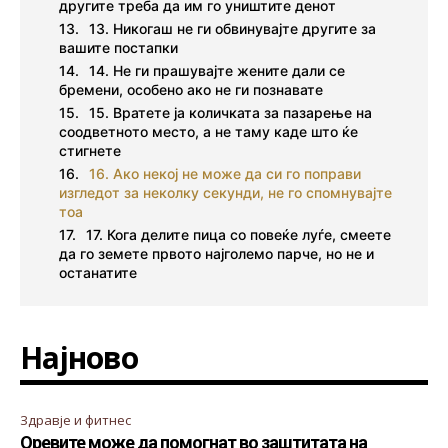
другите треба да им го уништите денот
13. Никогаш не ги обвинувајте другите за
вашите постапки
14. Не ги прашувајте жените дали се
бремени, особено ако не ги познавате
15. Вратете ја количката за пазарење на
соодветното место, а не таму каде што ќе
стигнете
16. Ако некој не може да си го поправи
изгледот за неколку секунди, не го спомнувајте
тоа
17. Кога делите пица со повеќе луѓе, смеете
да го земете првото најголемо парче, но не и
останатите
Најново
Здравје и фитнес
Оревите може да помогнат во заштитата на