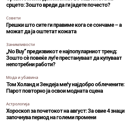
срцето: Зошто вреди да ги јадете почесто?
Совети
Грешки што сите ги правиме кога се сончаме – а
можат да ја оштетат кожата
Занимливости
„No Buy“ предизвикот е најпопуларниот тренд:
Зошто сè повеќе луѓе престануваат да купуваат
непотребни работи?
Мода и убавина
Том Холанд и Зендеја меѓу најдобро облечените:
Парот повторно ја освои модната сцена
Астрологија
Хороскоп за почетокот на август: За овие 4 знаци
започнува период на големи промени