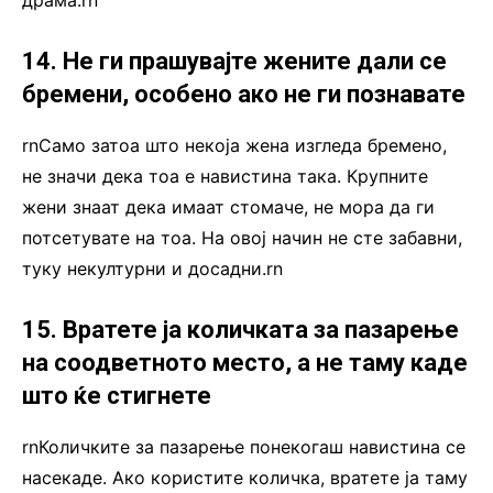
драма.rn
14. Не ги прашувајте жените дали се
бремени, особено ако не ги познавате
rnСамо затоа што некоја жена изгледа бремено,
не значи дека тоа е навистина така. Крупните
жени знаат дека имаат стомаче, не мора да ги
потсетувате на тоа. На овој начин не сте забавни,
туку некултурни и досадни.rn
15. Вратете ја количката за пазарење
на соодветното место, а не таму каде
што ќе стигнете
rnКоличките за пазарење понекогаш навистина се
насекаде. Ако користите количка, вратете ја таму