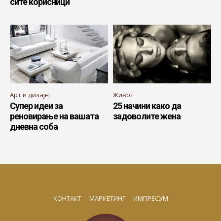
сите корисници
Арт и дизајн
Живот
Супер идеи за
25 начини како да
реновирање на вашата
задоволите жена
дневна соба
КОНТАКТ
МАРКЕТИНГ
ИМПРЕСУМ