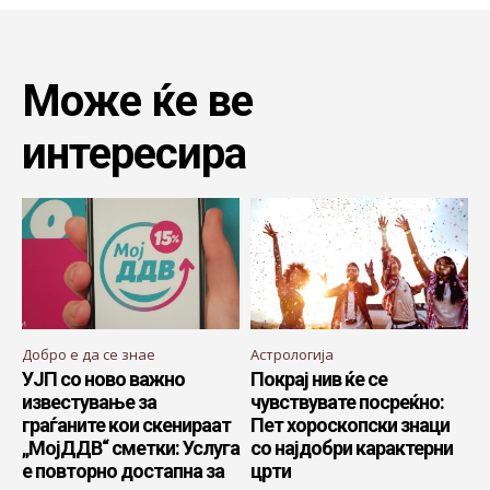
Може ќе ве
интересира
Добро е да се знае
Астрологија
УЈП со ново важно
Покрај нив ќе се
известување за
чувствувате посреќно:
граѓаните кои скенираат
Пет хороскопски знаци
„МојДДВ“ сметки: Услуга
со најдобри карактерни
е повторно достапна за
црти