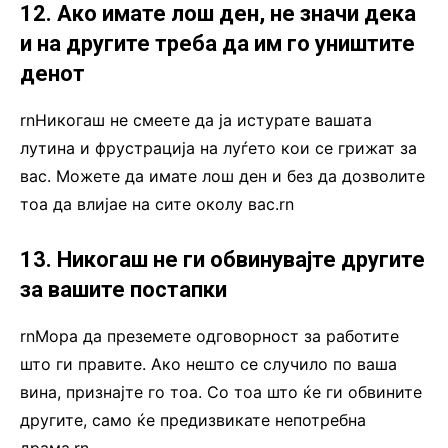
12. Ако имате лош ден, не значи дека
и на другите треба да им го уништите
денот
rnНикогаш не смеете да ја истурате вашата
лутина и фрустрација на луѓето кои се грижат за
вас. Можете да имате лош ден и без да дозволите
тоа да влијае на сите околу вас.rn
13. Никогаш не ги обвинувајте другите
за вашите постапки
rnМора да преземете одговорност за работите
што ги правите. Ако нешто се случило по ваша
вина, признајте го тоа. Со тоа што ќе ги обвините
другите, само ќе предизвикате непотребна