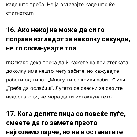
каде што треба. Не ја оставајте каде што ќе
стигнете.rn
16. Ако некој не може да си го
поправи изгледот за неколку секунди,
не го спомнувајте тоа
rnСекако дека треба да ѝ кажете на пријателката
доколку има нешто меѓу забите, но кажувајте
работи од типот „Многу ти се криви забите“ или
„Треба да ослабиш“. Луѓето се свесни за своите
недостатоци, не мора да ги истакнувате.rn
17. Кога делите пица со повеќе луѓе,
смеете да го земете првото
најголемо парче, но не и останатите