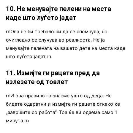
10. Не менувајте пелени на места
каде што луѓето јадат
rnОва не би требало ни да се спомнува, но
очигледно се случува во реалноста. Не ја
менувајте пелената на вашето дете на места каде
што луѓето јадат.rn
11. Измијте ги рацете пред да
излезете од тоалет
rnИ ова правило го знаеме уште од деца. Не
бидете одвратни и измијте ги рацете откако ќе
„завршите со работа“. Тоа ќе ви одземе само 1
минута.rn