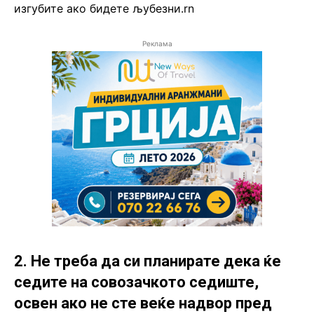
изгубите ако бидете љубезни.rn
Реклама
2. Не треба да си планирате дека ќе
седите на совозачкото седиште,
освен ако не сте веќе надвор пред