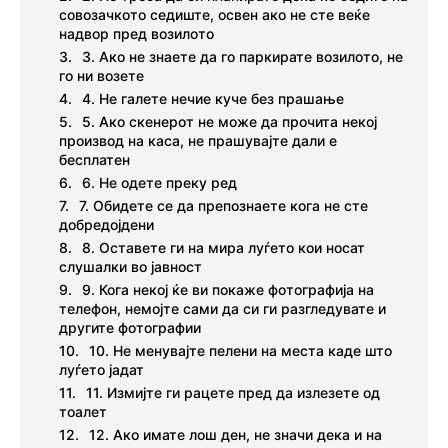
совозачкото седиште, освен ако не сте веќе
надвор пред возилото
3. Ако не знаете да го паркирате возилото, не
го ни возете
4. Не галете нечие куче без прашање
5. Ако скенерот не може да прочита некој
производ на каса, не прашувајте дали е
бесплатен
6. Не одете преку ред
7. Обидете се да препознаете кога не сте
добредојдени
8. Оставете ги на мира луѓето кои носат
слушалки во јавност
9. Кога некој ќе ви покаже фотографија на
телефон, немојте сами да си ги разгледувате и
другите фотографии
10. Не менувајте пелени на места каде што
луѓето јадат
11. Измијте ги рацете пред да излезете од
тоалет
12. Ако имате лош ден, не значи дека и на