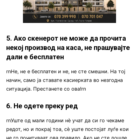
5. Ако скенерот не може да прочита
некој производ на каса, не прашувајте
дали е бесплатен
rnНе, не е бесплатен и не, не сте смешни. На тој
начин, само ја ставате касиерката во незгодна
ситуација. Престанете со ова!rn
6. Не одете преку ред
rnУште од мали години нѐ учат да си го чекаме
редот, но и покрај тоа, сѐ уште постојат луѓе кои
не го почитуваат ова правило. Ако не сте дошле