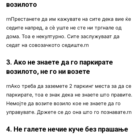
возилото
rnПрестанете да им кажувате на сите дека вие ќе
седите напред, а сѐ уште не сте ни тргнале од
дома. Тоа е некултурно. Сите заслужуваат да
седат на совозачкото седиште.rn
3. Ако не знаете да го паркирате
возилото, не го ни возете
rnАко треба да заземете 2 паркинг места за да се
паркирате, тоа е знак дека не знаете што правите.
Немојте да возите возило кое не знаете да го
управувате. Држете се до она што го познавате.rn
4. Не галете нечие куче без прашање