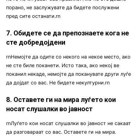
порано, не заслужувате да бидете послужени
пред сите останати.rn
7. Обидете се да препознаете кога не
сте добредојдени
rnНемојте да одите со некого на некое место, ако
не сте биле поканети. Исто така, ако некој ве
поканил некаде, немојте да поканувате други луѓе
да дојдат со вас. Не бидете некултурни.rn
8. Оставете ги на мира луѓето кои
носат слушалки во јавност
rnЛуѓето кои носат слушалки во јавност не сакаат
да разговараат со вас. Оставете ги на мира.