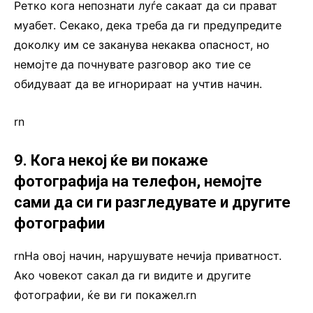
Ретко кога непознати луѓе сакаат да си прават
муабет. Секако, дека треба да ги предупредите
доколку им се заканува некаква опасност, но
немојте да почнувате разговор ако тие се
обидуваат да ве игнорираат на учтив начин.
rn
9. Кога некој ќе ви покаже
фотографија на телефон, немојте
сами да си ги разгледувате и другите
фотографии
rnНа овој начин, нарушувате нечија приватност.
Ако човекот сакал да ги видите и другите
фотографии, ќе ви ги покажел.rn