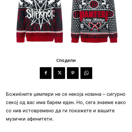
Сподели
Божиќните џемпери не се некоја новина – сигурно
секој од вас има барем еден. Но, сега знаеме како
со нив истовремено да ги покажете и вашите
музички афинитети.