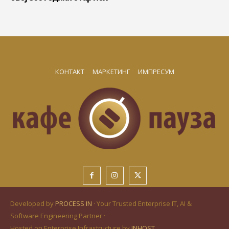
КОНТАКТ
МАРКЕТИНГ
ИМПРЕСУМ
Developed by
PROCESS IN
· Your Trusted Enterprise IT, AI &
Software Engineering Partner ·
Hosted on Enterprise Infrastructure by
INHOST