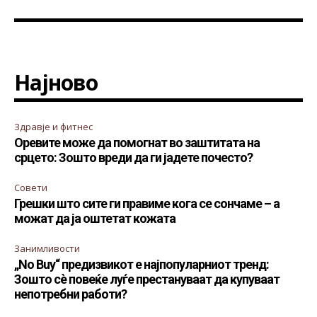
Најново
Здравје и фитнес
Оревите може да помогнат во заштитата на
срцето: Зошто вреди да ги јадете почесто?
Совети
Грешки што сите ги правиме кога се сончаме – а
можат да ја оштетат кожата
Занимливости
„No Buy“ предизвикот е најпопуларниот тренд:
Зошто сè повеќе луѓе престануваат да купуваат
непотребни работи?