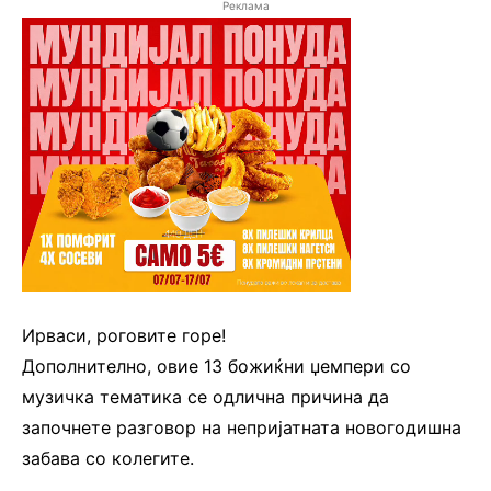
Реклама
Ирваси, роговите горе!
Дополнително, овие 13 божиќни џемпери со
музичка тематика се одлична причина да
започнете разговор на непријатната новогодишна
забава со колегите.