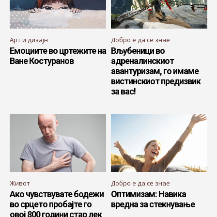
Арт и дизајн
Добро е да се знае
Емоциите во цртежите на
Вљубеници во
Ване Костуранов
адреналинскиот
авантуризам, го имаме
вистинскиот предизвик
за вас!
Живот
Добро е да се знае
Ако чувствувате бодежи
Оптимизам: Навика
во срцето пробајте го
вредна за стекнување
овој 800 години стар лек