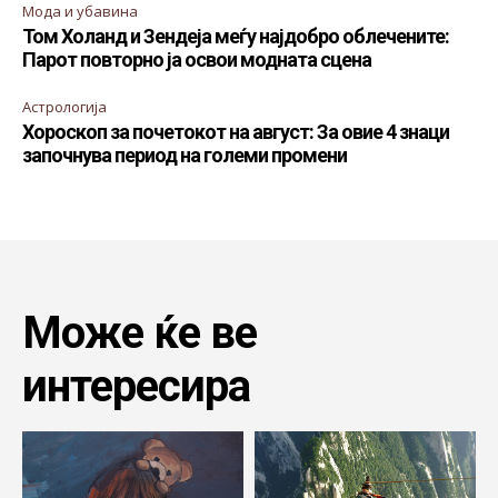
Мода и убавина
Том Холанд и Зендеја меѓу најдобро облечените:
Парот повторно ја освои модната сцена
Астрологија
Хороскоп за почетокот на август: За овие 4 знаци
започнува период на големи промени
Може ќе ве
интересира