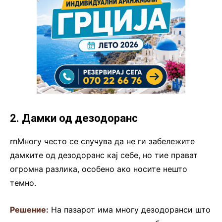
2. Дамки од дезодоранс
rnМногу често се случува да не ги забележите
дамките од дезодоранс кај себе, но тие прават
огромна разлика, особено ако носите нешто
темно.
Решение:
На пазарот има многу дезодоранси што