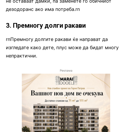
не оставаат дамки, па заменете го обичниот
дезодоранс ако има потреба.rn
3. Премногу долги ракави
rnПремногу долгите ракави ќе направат да
изгледате како дете, плус може да бидат многу
непрактични.
Реклама