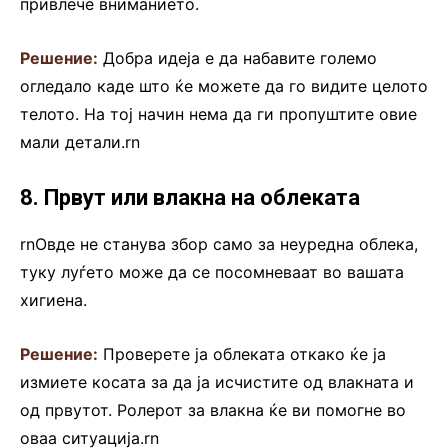
привлече вниманието.
Решение:
Добра идеја е да набавите големо
огледало каде што ќе можете да го видите целото
телото. На тој начин нема да ги пропуштите овие
мали детали.rn
8. Првут или влакна на облеката
rnОвде не станува збор само за неуредна облека,
туку луѓето може да се посомневаат во вашата
хигиена.
Решение:
Проверете ја облеката откако ќе ја
измиете косата за да ја исчистите од влакната и
од првутот. Ролерот за влакна ќе ви помогне во
оваа ситуација.rn