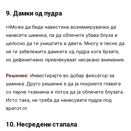
9. Дамки од пудра
rnМоже да биде навистина вознемирувачки да
нанесете шминка, па да облечете убава блуза и
целосно да ги уништите и двете. Многу е лесно да
не ги забележите дамките од пудра кога брзате,
но дефинитивно привлекуваат несакано внимание.
Решение:
Инвестирајте во добар фиксатор за
шминка. Друго решение е да ја покриете главата
со парче ткаенина и потоа да ја облечете блузата.
Исто така, не треба да нанесувате пудра под
вратот.rn
10. Несредени стапала