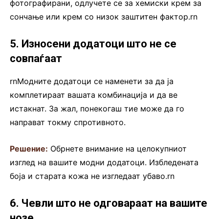
фотографирани, одлучете се за хемиски крем за
сончање или крем со низок заштитен фактор.rn
5. Износени додатоци што не се
совпаѓаат
rnМодните додатоци се наменети за да ја
комплетираат вашата комбинација и да ве
истакнат. За жал, понекогаш тие може да го
направат токму спротивното.
Решение:
Обрнете внимание на целокупниот
изглед на вашите модни додатоци. Избледената
боја и старата кожа не изгледаат убаво.rn
6. Чевли што не одговараат на вашите
нозе