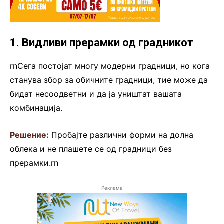
1. Видливи прерамки од градникот
rnСега постојат многу модерни градници, но кога
станува збор за обичните градници, тие може да
бидат несоодветни и да ја уништат вашата
комбинација.
Решение:
Пробајте различни форми на долна
облека и не плашете се од градници без
прерамки.rn
Реклама