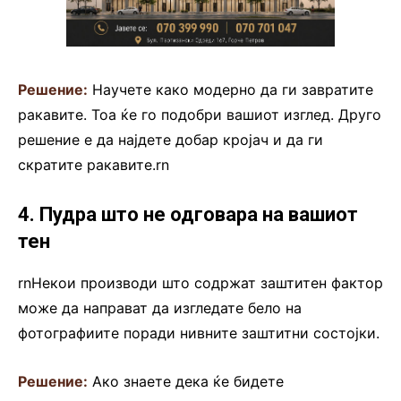
Решение:
Научете како модерно да ги завратите
ракавите. Тоа ќе го подобри вашиот изглед. Друго
решение е да најдете добар кројач и да ги
скратите ракавите.rn
4. Пудра што не одговара на вашиот
тен
rnНекои производи што содржат заштитен фактор
може да направат да изгледате бело на
фотографиите поради нивните заштитни состојки.
Решение:
Ако знаете дека ќе бидете