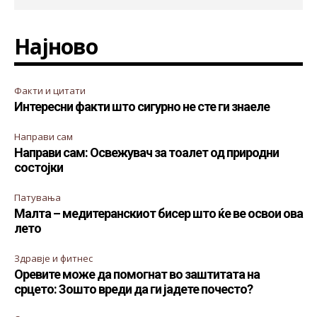
Најново
Факти и цитати
Интересни факти што сигурно не сте ги знаеле
Направи сам
Направи сам: Освежувач за тоалет од природни
состојки
Патувања
Малта – медитеранскиот бисер што ќе ве освои ова
лето
Здравје и фитнес
Оревите може да помогнат во заштитата на
срцето: Зошто вреди да ги јадете почесто?