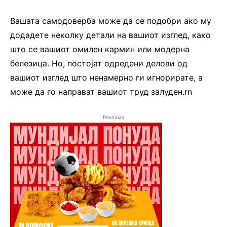
Вашата самодоверба може да се подобри ако му
додадете неколку детали на вашиот изглед, како
што се вашиот омилен кармин или модерна
белезица. Но, постојат одредени делови од
вашиот изглед што ненамерно ги игнорирате, а
може да го направат вашиот труд залуден.rn
Реклама