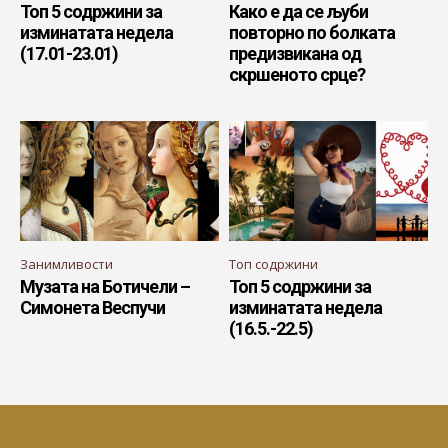
Топ 5 содржини за
Како е да се љуби
изминатата недела
повторно по болката
(17.01-23.01)
предизвикана од
скршеното срце?
Занимливости
Топ содржини
Музата на Ботичели –
Топ 5 содржини за
Симонета Веспучи
изминатата недела
(16.5.-22.5)