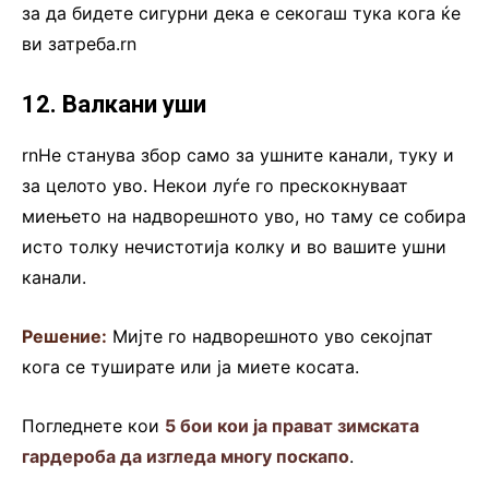
за да бидете сигурни дека е секогаш тука кога ќе
ви затреба.rn
12. Валкани уши
rnНе станува збор само за ушните канали, туку и
за целото уво. Некои луѓе го прескокнуваат
миењето на надворешното уво, но таму се собира
исто толку нечистотија колку и во вашите ушни
канали.
Решение:
Мијте го надворешното уво секојпат
кога се туширате или ја миете косата.
Погледнете кои
5 бои кои ја прават зимската
гардероба да изгледа многу поскапо
.