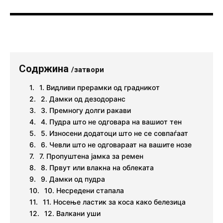
Содржина
/затвори
1. Видливи прерамки од градникот
2. Дамки од дезодоранс
3. Премногу долги ракави
4. Пудра што не одговара на вашиот тен
5. Износени додатоци што не се совпаѓаат
6. Чевли што не одговараат на вашите нозе
7. Пропуштена јамка за ремен
8. Првут или влакна на облеката
9. Дамки од пудра
10. Несредени стапала
11. Носење ластик за коса како белезица
12. Валкани уши