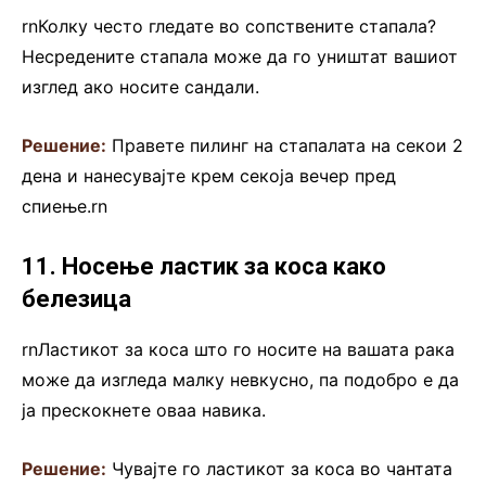
rnКолку често гледате во сопствените стапала?
Несредените стапала може да го уништат вашиот
изглед ако носите сандали.
Решение:
Правете пилинг на стапалата на секои 2
дена и нанесувајте крем секоја вечер пред
спиење.rn
11. Носење ластик за коса како
белезица
rnЛастикот за коса што го носите на вашата рака
може да изгледа малку невкусно, па подобро е да
ја прескокнете оваа навика.
Решение:
Чувајте го ластикот за коса во чантата