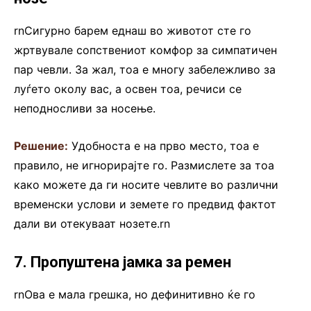
rnСигурно барем еднаш во животот сте го
жртвувале сопствениот комфор за симпатичен
пар чевли. За жал, тоа е многу забележливо за
луѓето околу вас, а освен тоа, речиси се
неподносливи за носење.
Решение:
Удобноста е на прво место, тоа е
правило, не игнорирајте го. Размислете за тоа
како можете да ги носите чевлите во различни
временски услови и земете го предвид фактот
дали ви отекуваат нозете.rn
7. Пропуштена јамка за ремен
rnОва е мала грешка, но дефинитивно ќе го