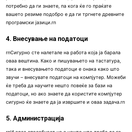
потребно да ги знаете, па кога ќе го праќате
вашето резиме подобро е да ги тргнете древните
програмски јазици.rn
4. Внесување на податоци
rnСигурно сте налетале на работа која ја барала
оваа вештина. Како и пишувањето на тастатура,
така и внесувањето податоци е онака како што
звучи – внесувате податоци на компјутер. Можеби
ќе треба да научите нешто повеќе за бази на
податоци, но ако знаете да користите компјутер
сигурно ќе знаете да ја извршите и оваа задача.rn
5. Администрација