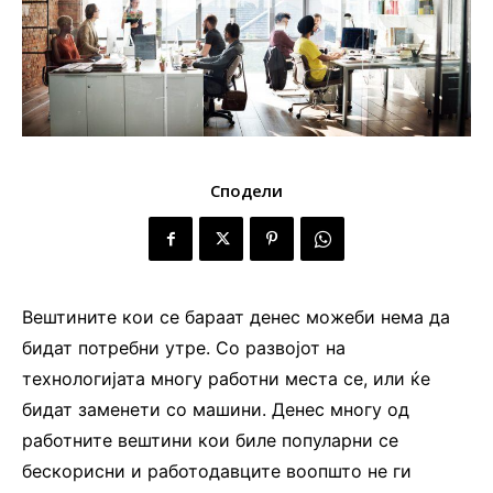
Сподели
Вештините кои се бараат денес можеби нема да
бидат потребни утре. Со развојот на
технологијата многу работни места се, или ќе
бидат заменети со машини. Денес многу од
работните вештини кои биле популарни се
бескорисни и работодавците воопшто не ги