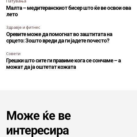
Патувања
Малта – медитеранскиот бисер што ќе ве освои ова
лето
Здравје и фитнес
Оревите може да помогнат во заштитата на
срцето: Зошто вреди да ги јадете почесто?
Совети
Грешки што сите ги правиме кога се сончаме – а
можат да ја оштетат кожата
Може ќе ве
интересира