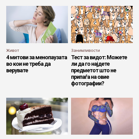
Живот
Занимливости
4 митови за менопаузата
Тест за видот: Можете
во кои не треба да
ли да го најдете
верувате
предметот што не
припаѓа на овие
фотографии?