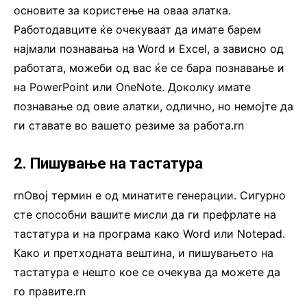
основите за користење на оваа алатка.
Работодавците ќе очекуваат да имате барем
најмали познавања на Word и Excel, а зависно од
работата, можеби од вас ќе се бара познавање и
на PowerPoint или OneNote. Доколку имате
познавање од овие алатки, одлично, но немојте да
ги ставате во вашето резиме за работа.rn
2. Пишување на тастатура
rnОвој термин е од минатите генерации. Сигурно
сте способни вашите мисли да ги префрлате на
тастатура и на програма како Word или Notepad.
Како и претходната вештина, и пишувањето на
тастатура е нешто кое се очекува да можете да
го правите.rn