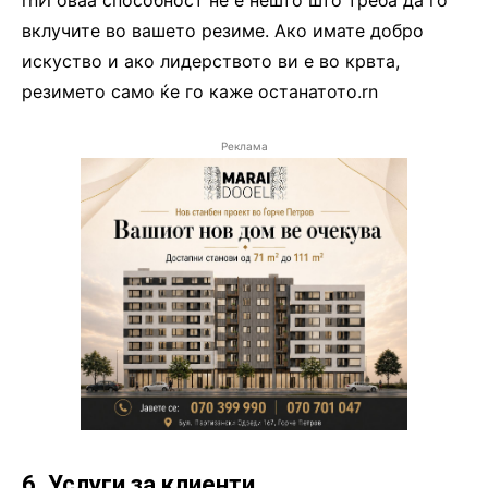
rnИ оваа способност не е нешто што треба да го
вклучите во вашето резиме. Ако имате добро
искуство и ако лидерството ви е во крвта,
резимето само ќе го каже останатото.rn
Реклама
6. Услуги за клиенти