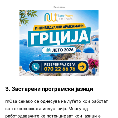
Реклама
3. Застарени програмски јазици
rnОва секако се однесува на луѓето кои работат
во технолошката индустрија. Многу од
работодавачите ќе потенцираат кои јазици е