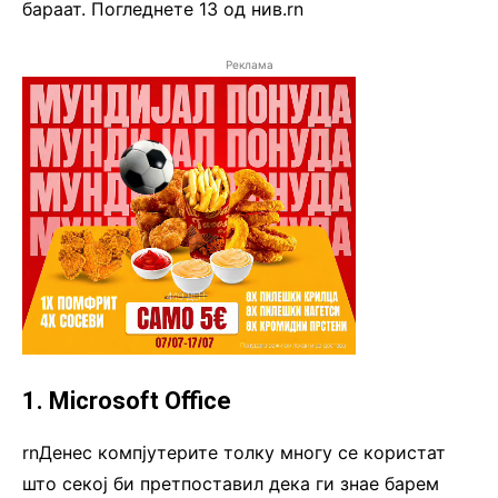
бараат. Погледнете 13 од нив.rn
Реклама
1. Microsoft Office
rnДенес компјутерите толку многу се користат
што секој би претпоставил дека ги знае барем