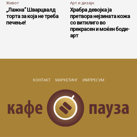
Живот
Арт и дизајн
„Лажна“ Шварцвалд
Храбра девојка ја
торта за која не треба
претвора нејзината кожа
печење!
со витилиго во
прекрасен и моќен боди-
арт
КОНТАКТ
МАРКЕТИНГ
ИМПРЕСУМ