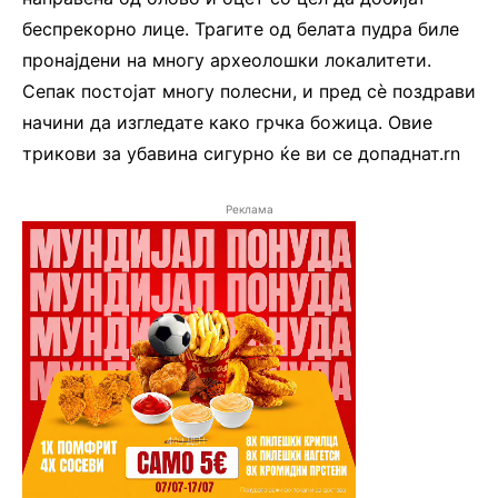
беспрекорно лице. Трагите од белата пудра биле
пронајдени на многу археолошки локалитети.
Сепак постојат многу полесни, и пред сè поздрави
начини да изгледате како грчка божица. Овие
трикови за убавина сигурно ќе ви се допаднат.rn
Реклама