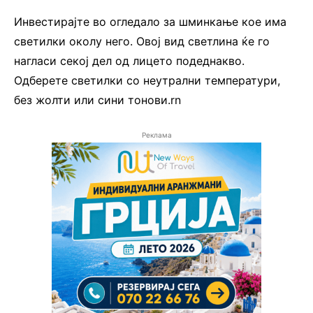
Инвестирајте во огледало за шминкање кое има
светилки околу него. Овој вид светлина ќе го
нагласи секој дел од лицето подеднакво.
Одберете светилки со неутрални температури,
без жолти или сини тонови.rn
Реклама