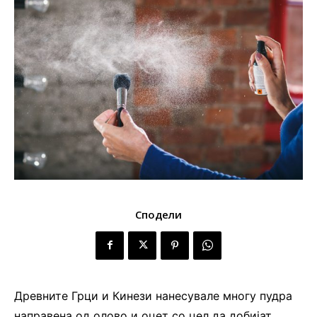
Сподели
Древните Грци и Кинези нанесувале многу пудра
направена од олово и оцет со цел да добијат