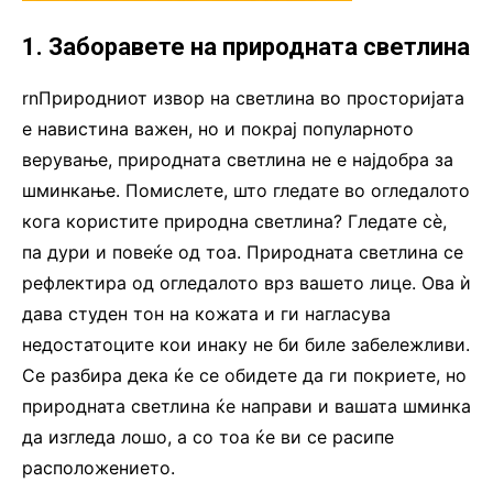
1. Заборавете на природната светлина
rnПриродниот извор на светлина во просторијата
е навистина важен, но и покрај популарното
верување, природната светлина не е најдобра за
шминкање. Помислете, што гледате во огледалото
кога користите природна светлина? Гледате сè,
па дури и повеќе од тоа. Природната светлина се
рефлектира од огледалото врз вашето лице. Ова ѝ
дава студен тон на кожата и ги нагласува
недостатоците кои инаку не би биле забележливи.
Се разбира дека ќе се обидете да ги покриете, но
природната светлина ќе направи и вашата шминка
да изгледа лошо, а со тоа ќе ви се расипе
расположението.