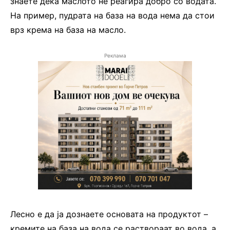
знаете дека маслото не реагира добро со водата.
На пример, пудрата на база на вода нема да стои
врз крема на база на масло.
Реклама
Лесно е да ја дознаете основата на продуктот –
кремите на база на вода се раствораат во вода, а