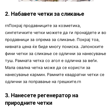
2. Набавете четки за сликање
rnПокрај продавниците за козметика,
синтетичките четки можете да ги пронајдете и во
продавници за опрема за сликање. Покрај тоа,
нивната цена ќе биде многу пониска. Јапонските
фини четки за сликање се одлични за нанесување
туш. Рамната четка со агол е одлична за веѓи.
Мала овална четка може да се користи за
нанесување кармин. Рамните квадратни четки се
одлични за поправање на грешките.rn
3. Нанесете регенератор на
природните четки