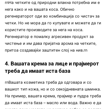
rnНа четките од природни влакна потребна им е
нега како и на вашата коса. Обично
регенераторот оди во комбинација со чистач за
четки. Но не мора да го купувате и можете да ги
користите производите за нега на коса.
Регенератор е помалку агресивен продукт за
чистење и им дава пријатна арома на четките,
притоа создавајќи заштитен слој на нив.rn
4. Вашата крема за лице и прајмерот
треба да имаат иста база
rnВашата козметика треба да одговара и со
вашиот тип кожа, но и со секојдневната шминка.
На пример, вашата крема, прајмер и пудра треба
да имаат иста база – масло или вода. Важно е да