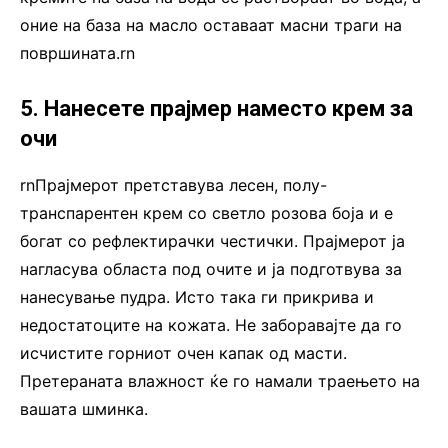
оние на база на масло оставаат масни траги на
површината.rn
5. Нанесете прајмер наместо крем за
очи
rnПрајмерот претставува лесен, полу-
транспарентен крем со светло розова боја и е
богат со рефлектирачки честички. Прајмерот ја
нагласува областа под очите и ја подготвува за
нанесување пудра. Исто така ги прикрива и
недостатоците на кожата. Не заборавајте да го
исчистите горниот очен капак од масти.
Претераната влажност ќе го намали траењето на
вашата шминка.