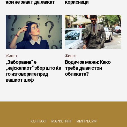
кои не знаат да лажат
корисници
Живот
Живот
„Заборавив“ е
Водич за мажи: Како
„најскапиот“ збор што ќе
треба да ви стои
го изговорите пред
облеката?
вашиот шеф
КОНТАКТ
МАРКЕТИНГ
ИМПРЕСУМ