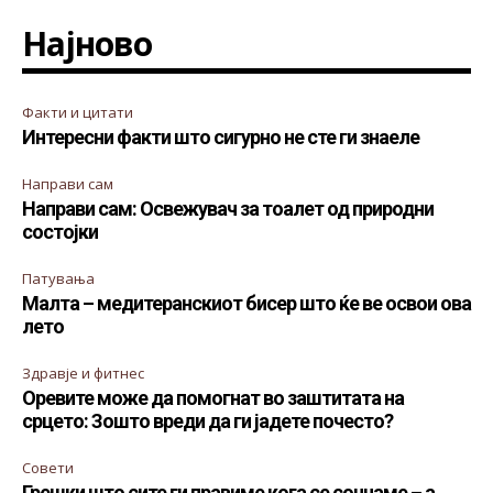
Најново
Факти и цитати
Интересни факти што сигурно не сте ги знаеле
Направи сам
Направи сам: Освежувач за тоалет од природни
состојки
Патувања
Малта – медитеранскиот бисер што ќе ве освои ова
лето
Здравје и фитнес
Оревите може да помогнат во заштитата на
срцето: Зошто вреди да ги јадете почесто?
Совети
Грешки што сите ги правиме кога се сончаме – а