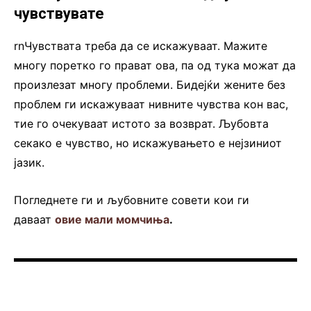
чувствувате
rnЧувствата треба да се искажуваат. Мажите
многу поретко го прават ова, па од тука можат да
произлезат многу проблеми. Бидејќи жените без
проблем ги искажуваат нивните чувства кон вас,
тие го очекуваат истото за возврат. Љубовта
секако е чувство, но искажувањето е нејзиниот
јазик.
Погледнете ги и љубовните совети кои ги
даваат
овие мали момчиња
.