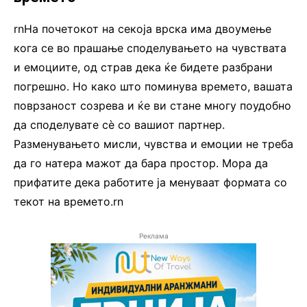
rnНа почетокот на секоја врска има двоумење
кога се во прашање споделувањето на чувствата
и емоциите, од страв дека ќе бидете разбрани
погрешно. Но како што поминува времето, вашата
поврзаност созрева и ќе ви стане многу поудобно
да споделувате сè со вашиот партнер.
Разменувањето мисли, чувства и емоции не треба
да го натера мажот да бара простор. Мора да
прифатите дека работите ја менуваат формата со
текот на времето.rn
Реклама