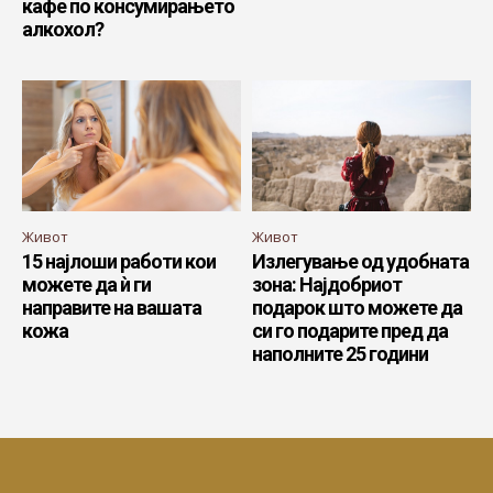
кафе по консумирањето
алкохол?
Живот
Живот
15 најлоши работи кои
Излегување од удобната
можете да ѝ ги
зона: Најдобриот
направите на вашата
подарок што можете да
кожа
си го подарите пред да
наполните 25 години