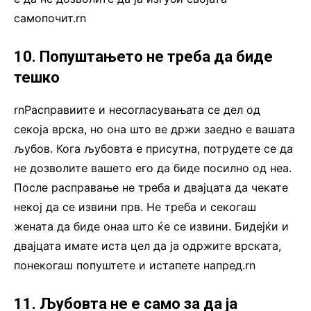
самопочит.rn
10. Попуштањето не треба да биде
тешко
rnРасправиите и несогласувањата се дел од
секоја врска, но она што ве држи заедно е вашата
љубов. Кога љубовта е присутна, потрудете се да
не дозволите вашето его да биде посилно од неа.
После расправање не треба и двајцата да чекате
некој да се извини прв. Не треба и секогаш
жената да биде онаа што ќе се извини. Бидејќи и
двајцата имате иста цел да ја одржите врската,
понекогаш попуштете и истапете напред.rn
11. Љубовта не е само за да ја