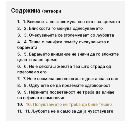
Содржина
/затвори
1. Блискоста се зголемува со текот на времето
2. Блискоста го менува однесувањето
3. Очекувањата се зголемуваат со љубовта
4. Тенка е линијата помеѓу очекувањата и
барањата
5. Барањето внимание не значи да го вложите
целото ваше време
6. Не е секогаш жената таа што страда од
преголемо его
7. Не е осамена ако секогаш е достапна за вас
8. Одлучете се да преземате одговорност
9. Нејзината посветеност не треба да влијае
на нејзината самопочит
10. Попуштањето не треба да биде тешко
11. Љубовта не е само за да ја чувствувате