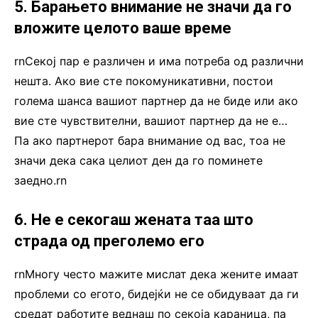
5. Барањето внимание не значи да го
вложите целото ваше време
rnСекој пар е различен и има потреба од различни
нешта. Ако вие сте покомуникативни, постои
голема шанса вашиот партнер да не биде или ако
вие сте чувствителни, вашиот партнер да не е…
Па ако партнерот бара внимание од вас, тоа не
значи дека сака целиот ден да го поминете
заедно.rn
6. Не е секогаш жената таа што
страда од преголемо его
rnМногу често мажите мислат дека жените имаат
проблеми со егото, бидејќи не се обидуваат да ги
средат работите веднаш по секоја караница, па