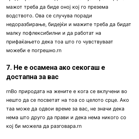
мажот треба да биде оној кој го презема
водството. Ова се случува поради
недоразбирање, бидејќи и мажите треба да бидат
малку пофлексибилни и да работат на
прифаќањето дека тоа што го чувствуваат
можеби е погрешно.rn
7. Не е осамена ако секогаш е
достапна за вас
rnВо природата на жените е кога се вклучени во
нешто да се посветат на тоа со целото срце. Ако
таа може да одвои време за вас, не значи дека
нема што друго да прави и дека нема никого со
кој би можела да разговара.rn