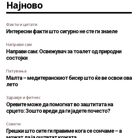
Најново
Факти и цитати
Интересни факти што сигурно не сте ги знаеле
Направи сам
Направи сам: Освежувач за тоалет од природни
состојки
Патувања
Малта – медитеранскиот бисер што ќе ве освои ова
лето
Здравје и фитнес
Оревите може да помогнат во заштитата на
срцето: Зошто вреди да ги јадете почесто?
Совети
Грешки што сите ги правиме кога се сончаме – а
можат да ја оштетат кожата