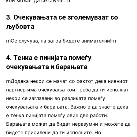
кои можат да се случат.rn
3. Очекувањата се зголемуваат со
љубовта
rnСе случува, па затоа бидете внимателни!rn
4. Тенка е линијата помеѓу
очекувањата и барањата
rnДодека некои се мачат со фактот дека нивниот
партнер има очекувања кои треба да ги исполнат,
некои се заглавени во разликата помеѓу
очекувањата и барањата. Важно е да знаете дека
е тенка линијата помеѓу овие две работи.
Барањата можат да бидат неразумни и можете да
бидете присилени да ги исполните. Но