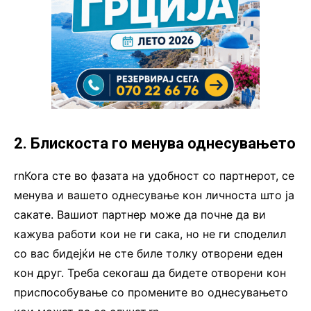
2. Блискоста го менува однесувањето
rnКога сте во фазата на удобност со партнерот, се
менува и вашето однесување кон личноста што ја
сакате. Вашиот партнер може да почне да ви
кажува работи кои не ги сака, но не ги споделил
со вас бидејќи не сте биле толку отворени еден
кон друг. Треба секогаш да бидете отворени кон
приспособување со промените во однесувањето