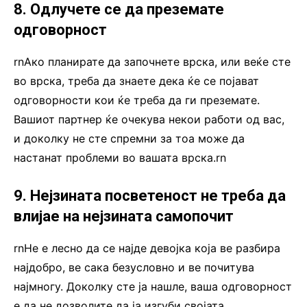
8. Одлучете се да преземате
одговорност
rnАко планирате да започнете врска, или веќе сте
во врска, треба да знаете дека ќе се појават
одговорности кои ќе треба да ги преземате.
Вашиот партнер ќе очекува некои работи од вас,
и доколку не сте спремни за тоа може да
настанат проблеми во вашата врска.rn
9. Нејзината посветеност не треба да
влијае на нејзината самопочит
rnНе е лесно да се најде девојка која ве разбира
најдобро, ве сака безусловно и ве почитува
најмногу. Доколку сте ја нашле, ваша одговорност
е да не дозволите да ја изгуби својата