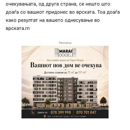
очекувањата, од друга страна, се нешто што
доаѓа со вашиот придонес во врската. Тоа доаѓа
како резултат на вашето однесување во
врската.rn
Реклама