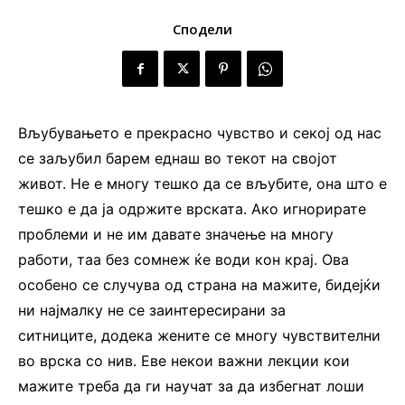
Сподели
Вљубувањето е прекрасно чувство и секој од нас
се заљубил барем еднаш во текот на својот
живот. Не е многу тешко да се вљубите, она што е
тешко е да ја одржите врската. Ако игнорирате
проблеми и не им давате значење на многу
работи, таа без сомнеж ќе води кон крај. Ова
особено се случува од страна на мажите, бидејќи
ни најмалку не се заинтересирани за
ситниците, додека жените се многу чувствителни
во врска со нив. Еве некои важни лекции кои
мажите треба да ги научат за да избегнат лоши