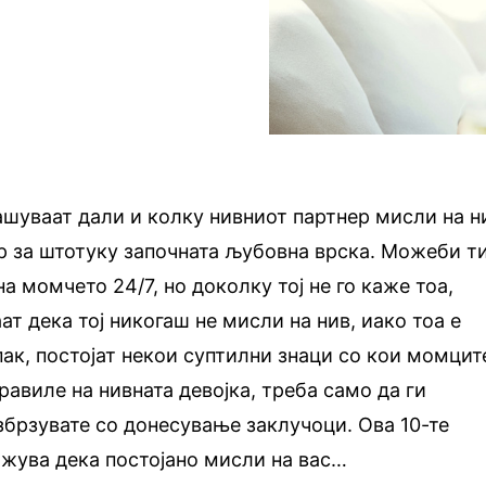
ашуваат дали и колку нивниот партнер мисли на н
р за штотуку започната љубовна врска. Можеби т
а момчето 24/7, но доколку тој не го каже тоа,
ат дека тој никогаш не мисли на нив, иако тоа е
пак, постојат некои суптилни знаци со кои момцит
равиле на нивната девојка, треба само да ги
избрзувате со донесување заклучоци. Ова 10-те
кажува дека постојано мисли на вас…