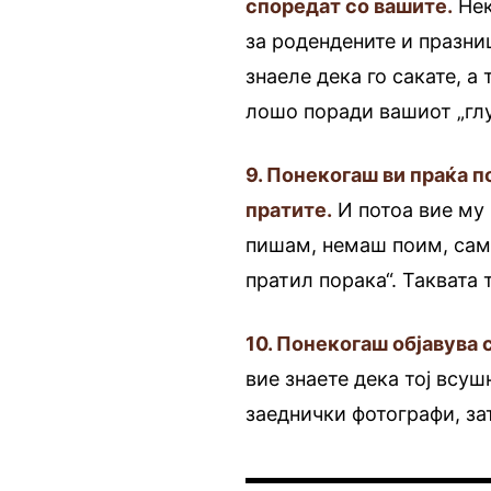
споредат со вашите.
Нек
за родендените и празни
знаеле дека го сакате, а 
лошо поради вашиот „глуп
9. Понекогаш ви праќа п
пратите.
И потоа вие му
пишам, немаш поим, само
пратил порака“. Таквата 
10. Понекогаш објавува 
вие знаете дека тој всу
заеднички фотографи, за