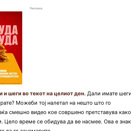
Реклама
и и шеги во текот на целиот ден.
Дали имате шег
ирате? Можеби тој налетал на нешто што го
раќа смешно видео кое совршено претставува как
и. Цело време се обидува да ве насмее. Ова е зна
те да го занемарите.