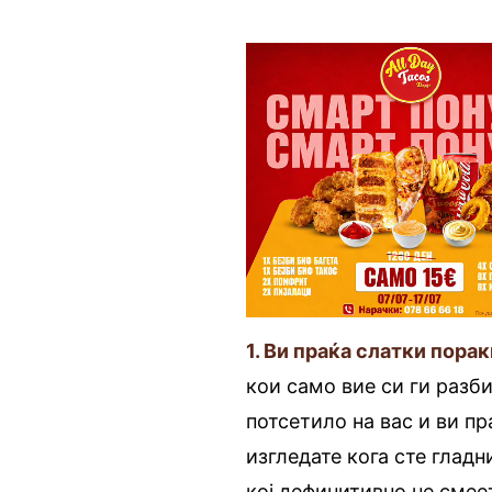
1. Ви праќа слатки порак
кои само вие си ги разб
потсетило на вас и ви п
изгледате кога сте гладн
кој дефинитивно не смее