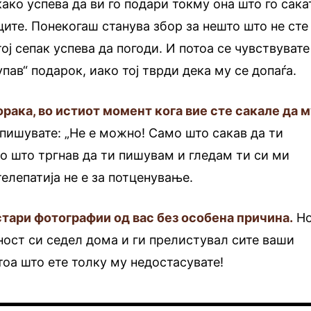
ако успева да ви го подари токму она што го сака
ците. Понекогаш станува збор за нешто што не сте
тој сепак успева да погоди. И потоа се чувствувате
ав“ подарок, иако тој тврди дека му се допаѓа.
орака, во истиот момент кога вие сте сакале да 
 пишувате: „Не е можно! Само што сакав да ти
 што тргнав да ти пишувам и гледам ти си ми
телепатија не е за потценување.
стари фотографии од вас без особена причина.
Но
шност си седел дома и ги прелистувал сите ваши
тоа што ете толку му недостасувате!