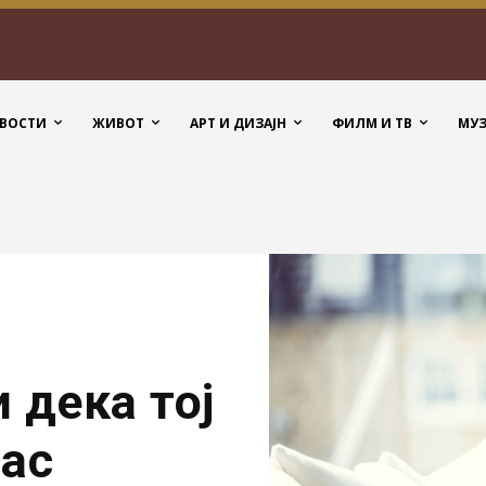
ВОСТИ
ЖИВОТ
АРТ И ДИЗАЈН
ФИЛМ И ТВ
МУ
 дека тој
вас