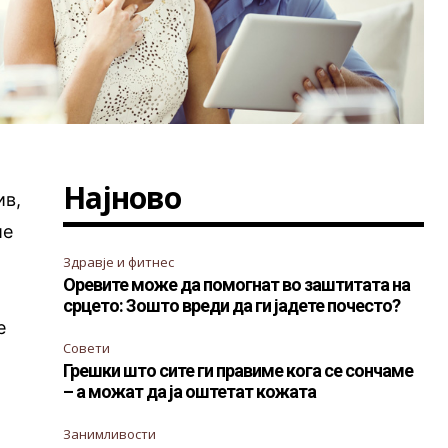
Најново
ив,
ие
Здравје и фитнес
Оревите може да помогнат во заштитата на
срцето: Зошто вреди да ги јадете почесто?
е
Совети
Грешки што сите ги правиме кога се сончаме
– а можат да ја оштетат кожата
Занимливости