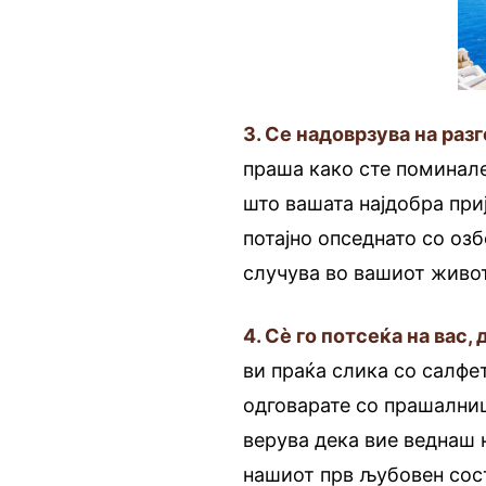
3. Се надоврзува на раз
праша како сте поминале
што вашата најдобра при
потајно опседнато со оз
случува во вашиот живот
4. Сѐ го потсеќа на вас,
ви праќа слика со салфет
одговарате со прашалници
верува дека вие веднаш н
нашиот прв љубовен сост