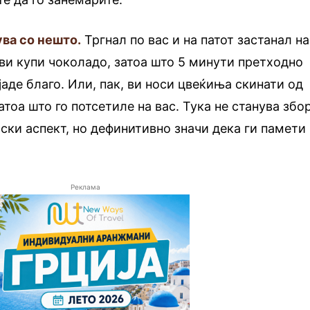
ува со нешто.
Тргнал по вас и на патот застанал на
 ви купи чоколадо, затоа што 5 минути претходно
јаде благо. Или, пак, ви носи цвеќиња скинати од
тоа што го потсетиле на вас. Тука не станува збо
иски аспект, но дефинитивно значи дека ги памети
Реклама