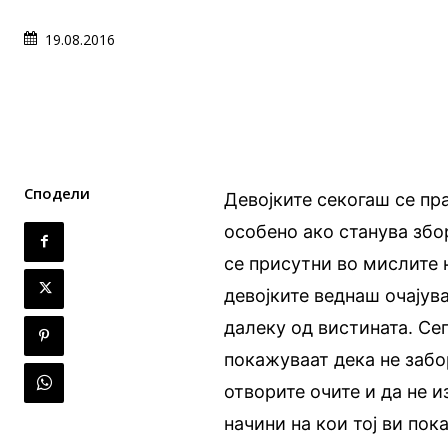
19.08.2016
Сподели
Девојките секогаш се пр
особено ако станува збо
се присутни во мислите н
девојките веднаш очајува
далеку од вистината. Се
покажуваат дека не забо
отворите очите и да не 
начини на кои тој ви по