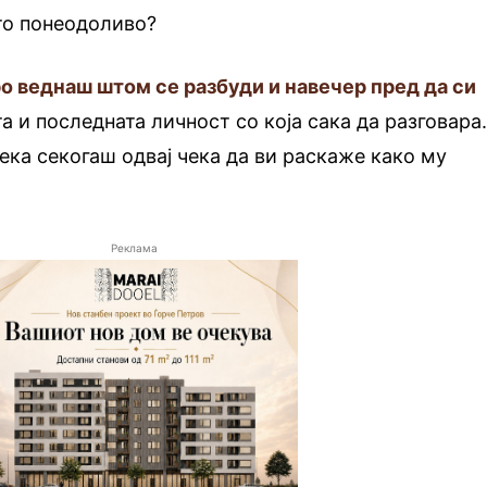
то понеодоливо?
ро веднаш штом се разбуди и навечер пред да си
а и последната личност со која сака да разговара
ка секогаш одвај чека да ви раскаже како му
Реклама