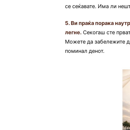
се сеќавате. Има ли неш
5. Ви праќа порака наут
легне.
Секогаш сте прват
Можете да забележите де
поминал денот.