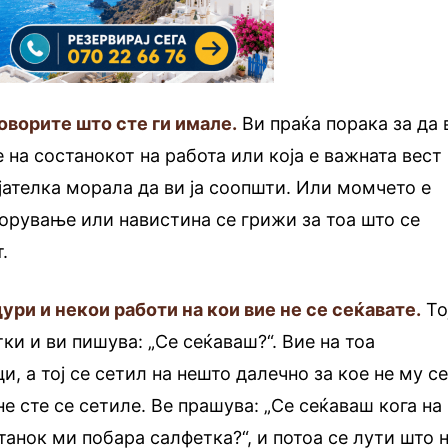
говорите што сте ги имале.
Ви праќа порака за да 
 на состанокот на работа или која е важната вест
јателка морала да ви ја соопшти. Или момчето е
борување или навистина се грижи за тоа што се
.
 дури и некои работи на кои вие не се сеќавате.
То
ки и ви пишува: „Се сеќаваш?“. Вие на тоа
, а тој се сетил на нешто далечно за кое не му с
е сте се сетиле. Ве прашува: „Се сеќаваш кога на
анок ми побара салфетка?“, и потоа се лути што 