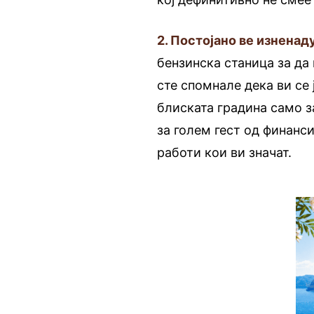
2. Постојано ве изненад
бензинска станица за да
сте спомнале дека ви се 
блиската градина само за
за голем гест од финанс
работи кои ви значат.