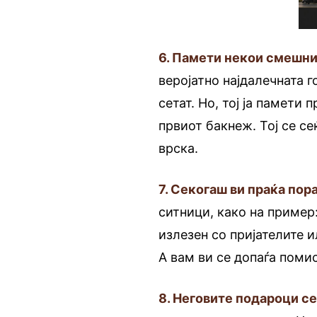
6. Памети некои смешни
веројатно најдалечната 
сетат. Но, тој ја памети 
првиот бакнеж. Тој се с
врска.
7. Секогаш ви праќа пора
ситници, како на пример:
излезен со пријателите и
А вам ви се допаѓа поми
8. Неговите подароци се