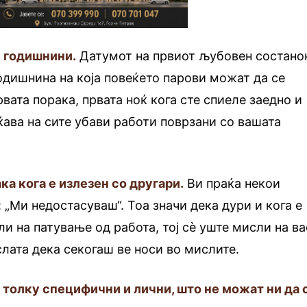
 годишнини.
Датумот на првиот љубовен состано
годишнина на која повеќето парови можат да се
првата порака, првата ноќ кога сте спиеле заедно и
еќава на сите убави работи поврзани со вашата
ка кога е излезен со другари.
Ви праќа некои
 „Ми недостасуваш“. Тоа значи дека дури и кога е
ли на патување од работа, тој сѐ уште мисли на ва
слата дека секогаш ве носи во мислите.
 толку специфични и лични, што не можат ни да 