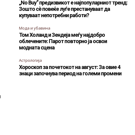
„No Buy“ предизвикот е најпопуларниот тренд:
Зошто сè повеќе луѓе престануваат да
купуваат непотребни работи?
Мода и убавина
Том Холанд и Зендеја меѓу најдобро
облечените: Парот повторно ја освои
модната сцена
Астрологија
Хороскоп за почетокот на август: За овие 4
знаци започнува период на големи промени
и
о
к