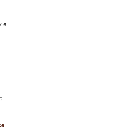
к е
с.
се