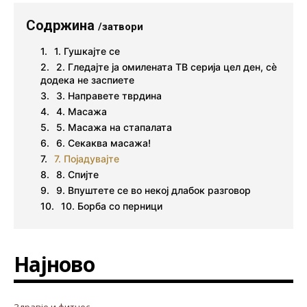
Содржина
/затвори
1. Гушкајте се
2. Гледајте ја омилената ТВ серија цел ден, сè
додека не заспиете
3. Направете тврдина
4. Масажа
5. Масажа на стапалата
6. Секаква масажа!
7. Појадувајте
8. Спијте
9. Впуштете се во некој длабок разговор
10. Борба со перници
Најново
Здравје и фитнес