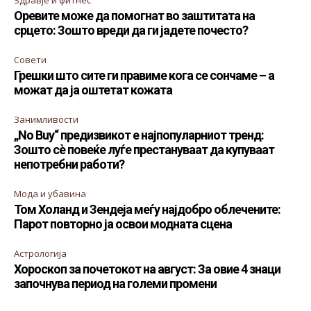
Оревите може да помогнат во заштитата на
срцето: Зошто вреди да ги јадете почесто?
Совети
Грешки што сите ги правиме кога се сончаме – а
можат да ја оштетат кожата
Занимливости
„No Buy“ предизвикот е најпопуларниот тренд:
Зошто сè повеќе луѓе престануваат да купуваат
непотребни работи?
Мода и убавина
Том Холанд и Зендеја меѓу најдобро облечените:
Парот повторно ја освои модната сцена
Астрологија
Хороскоп за почетокот на август: За овие 4 знаци
започнува период на големи промени