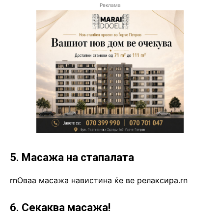
Реклама
5. Масажа на стапалата
rnОваа масажа навистина ќе ве релаксира.rn
6. Секаква масажа!