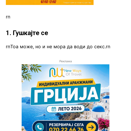
rn
1. Гушкајте се
rnТоа може, но и не мора да води до секс.rn
Реклама