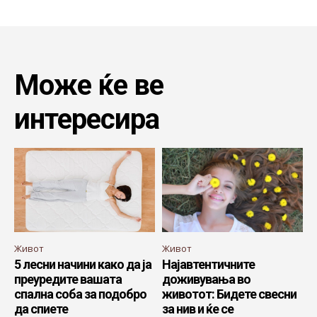
Може ќе ве
интересира
Живот
Живот
5 лесни начини како да ја
Најавтентичните
преуредите вашата
доживувања во
спална соба за подобро
животот: Бидете свесни
да спиете
за нив и ќе се