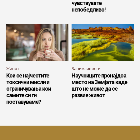
чувствувате
непобедливо!
Живот
Занимливости
Кои се најчестите
Научниците пронајдоа
токсични мисли и
место на Земјата каде
ограничувања кои
што не може да се
самите си ги
развие живот
поставуваме?