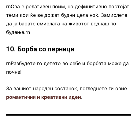
rnОва е релативен поим, но дефинитивно постојат
теми кои ќе ве држат будни цела ноќ. Замислете
да ја барате смислата на животот веднаш по
будење.rn
10. Борба со перници
rnРазбудете го детето во себе и борбата може да
почне!
За вашиот нареден состанок, погледнете ги овие
романтични и креативни идеи
.