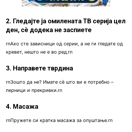
2. Гледајте ја омилената ТВ серија цел
ден, сè додека не заспиете
rnАко сте зависници од серии, а не ги гледате од
кревет, нешто не е во ред.rn
3. Направете тврдина
rnЗошто да не? Имате сè што ви е потребно –
перници и прекривки.rn
4. Масажа
rnПружете си кратка масажа за опуштање.rn