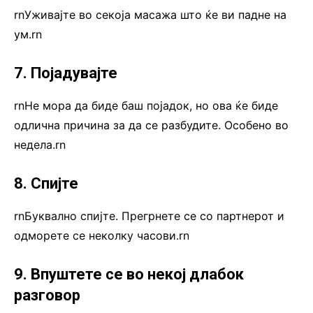
rnУживајте во секоја масажа што ќе ви падне на
ум.rn
7. Појадувајте
rnНе мора да биде баш појадок, но ова ќе биде
одлична причина за да се разбудите. Особено во
недела.rn
8. Спијте
rnБуквално спијте. Прегрнете се со партнерот и
одморете се неколку часови.rn
9. Впуштете се во некој длабок
разговор