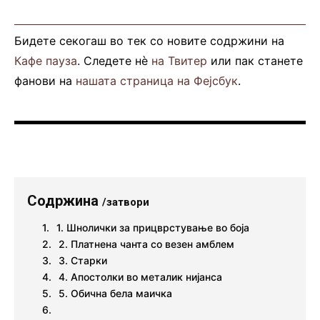
Бидете секогаш во тек со новите содржини на
Кафе пауза
. Следете нè
на Твитер
или пак станете
фанови на
нашата страница на Фејсбук
.
Содржина
/затвори
1. Шнолички за прицврстување во боја
2. Платнена чанта со везен амблем
3. Старки
4. Апостолки во металик нијанса
5. Обична бела маичка