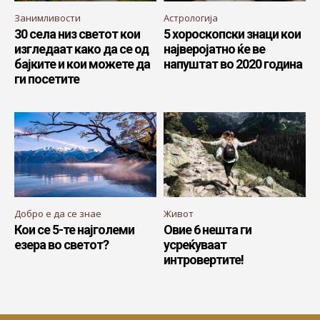
Занимливости
Астрологија
30 села низ светот кои
5 хороскопски знаци кои
изгледаат како да се од
најверојатно ќе ве
бајките и кои можете да
напуштат во 2020 година
ги посетите
Добро е да се знае
Живот
Кои се 5-те најголеми
Овие 6 нешта ги
езера во светот?
усреќуваат
интровертите!