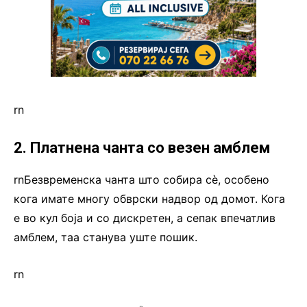
rn
2. Платнена чанта со везен амблем
rnБезвременска чанта што собира сѐ, особено
кога имате многу обврски надвор од домот. Кога
е во кул боја и со дискретен, а сепак впечатлив
амблем, таа станува уште пошик.
rn