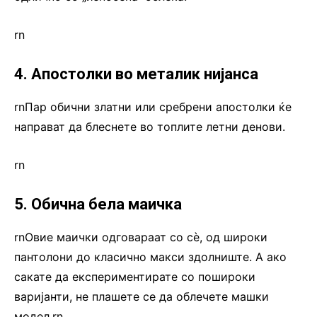
rn
4. Апостолки во металик нијанса
rnПар обични златни или сребрени апостолки ќе
направат да блеснете во топлите летни денови.
rn
5. Обична бела маичка
rnОвие маички одговараат со сѐ, од широки
пантолони до класично макси здолниште. А ако
сакате да експериментирате со пошироки
варијанти, не плашете се да облечете машки
модел.rn