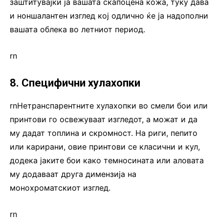
заштитувајќи ја вашата скапоцена кожа, туку дава
и ноншалантен изглед кој одлично ќе ја надополни
вашата облека во летниот период.
rn
8. Специфични хулахопки
rnНетранспарентните хулахопки во смели бои или
принтови го освежуваат изгледот, а можат и да
му дадат топлина и скромност. На риги, пепито
или карирани, овие принтови се класични и кул,
додека јаките бои како темносината или аловата
му додаваат друга димензија на
монохроматскиот изглед.
rn