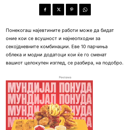
Понекогаш најевтините работи може да бидат
оние кои се всушност и најнеопходни за
секојдневните комбинации. Еве 10 парчиња
облека и модни додатоци кои ќе го сменат
вашиот целокупен изглед, се разбира, на подобро.
Реклама