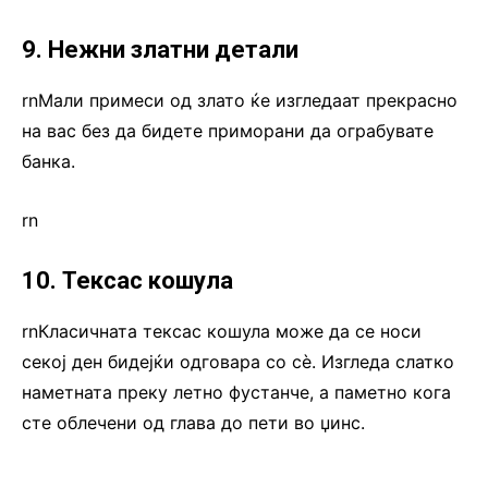
9. Нежни златни детали
rnМали примеси од злато ќе изгледаат прекрасно
на вас без да бидете приморани да ограбувате
банка.
rn
10. Тексас кошула
rnКласичната тексас кошула може да се носи
секој ден бидејќи одговара со сѐ. Изгледа слатко
наметната преку летно фустанче, а паметно кога
сте облечени од глава до пети во џинс.