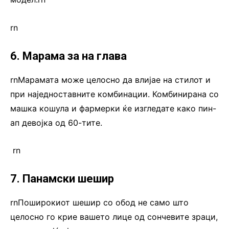
rn
6. Марама за на глава
rnМарамата може целосно да влијае на стилот и
при наједноставните комбинации. Комбинирана со
машка кошула и фармерки ќе изгледате како пин-
ап девојка од 60-тите.
rn
7. Панамски шешир
rnПоширокиот шешир со обод не само што
целосно го крие вашето лице од сончевите зраци,