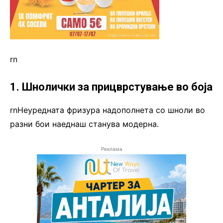
rn
1. Шнолички за прицврстување во боја
rnНеуредната фризура надополнета со шноли во
разни бои наеднаш станува модерна.
Реклама