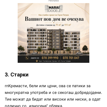
Реклама
3. Старки
rnКремасти, бели или црни, ова се патики за
многукратна употреба и се секогаш добредојдени.
Тие можат да бидат или високи или ниски, а одат
одлично со „износена“ облека.