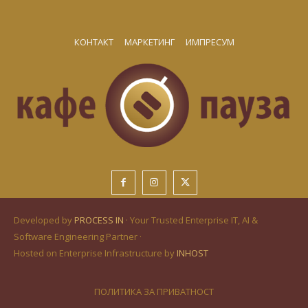
КОНТАКТ
МАРКЕТИНГ
ИМПРЕСУМ
Developed by
PROCESS IN
· Your Trusted Enterprise IT, AI &
Software Engineering Partner ·
Hosted on Enterprise Infrastructure by
INHOST
ПОЛИТИКА ЗА ПРИВАТНОСТ