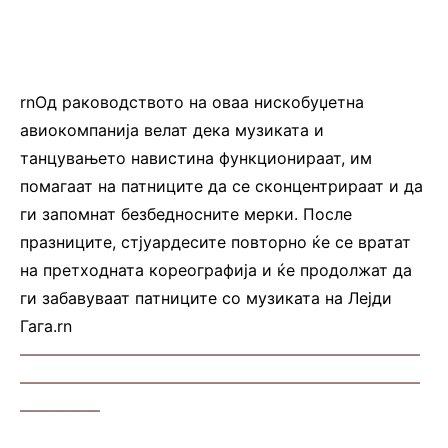
rnОд раководството на оваа нискобуџетна
авиокомпанија велат дека музиката и
танцувањето навистина функционираат, им
помагаат на патниците да се сконцентрираат и да
ги запомнат безбедносните мерки. После
празниците, стјуардесите повторно ќе се вратат
на претходната кореографија и ќе продолжат да
ги забавуваат патниците со музиката на Лејди
Гага.rn
—————————————————————————
—————————————————————————
—————