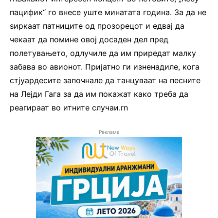
пацифик“ го внесе уште минатата година. За да не
ѕиркаат патниците од прозорецот и едвај да
чекаат да помине овој досаден дел пред
полетувањето, одлучиле да им приредат малку
забава во авионот. Пријатно ги изненадиле, кога
стјуардесите започнале да танцуваат на песните
на Лејди Гага за да им покажат како треба да
реагираат во итните случаи.rn
Реклама