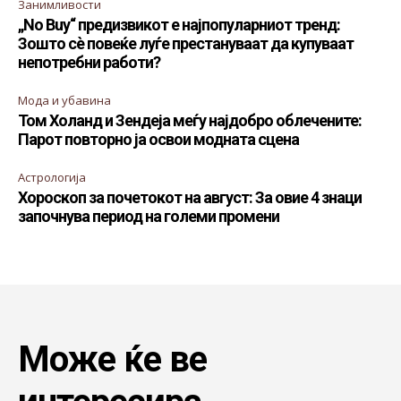
Занимливости
„No Buy“ предизвикот е најпопуларниот тренд:
Зошто сè повеќе луѓе престануваат да купуваат
непотребни работи?
Мода и убавина
Том Холанд и Зендеја меѓу најдобро облечените:
Парот повторно ја освои модната сцена
Астрологија
Хороскоп за почетокот на август: За овие 4 знаци
започнува период на големи промени
Може ќе ве