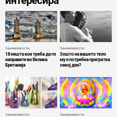
интересира
Занимливости
Занимливости
18 нешта кои треба да ги
Зошто на вашето тело
направите во Велика
му е потребна прегратка
Британија
секој ден?
Занимливости
Занимливости