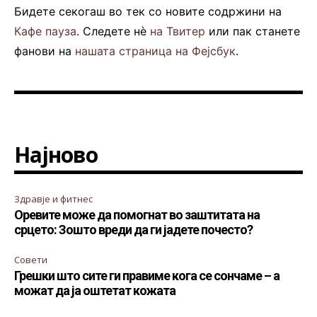
Бидете секогаш во тек со новите содржини на
Кафе пауза
. Следете нè
на Твитер
или пак станете
фанови на
нашата страница на Фејсбук
.
Најново
Здравје и фитнес
Оревите може да помогнат во заштитата на
срцето: Зошто вреди да ги јадете почесто?
Совети
Грешки што сите ги правиме кога се сончаме – а
можат да ја оштетат кожата