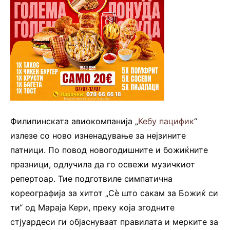
Филипинската авиокомпанија „
Кебу пацифик
“
излезе со ново изненадување за нејзините
патници. По повод новогодишните и божиќните
празници, одлучила да го освежи музичкиот
репертоар. Тие подготвиле симпатична
кореографија за хитот „Сè што сакам за Божиќ си
ти“ од Мараја Кери, преку која згодните
стјуардеси ги објаснуваат правилата и мерките за