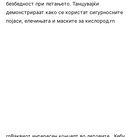
безбедност при летањето. Танцувајќи
демонстрираат како се користат сигурносните
појаси, елечињата и маските за кислород.rn
rnВаквиот интересен концепт во летовите, „Кебу