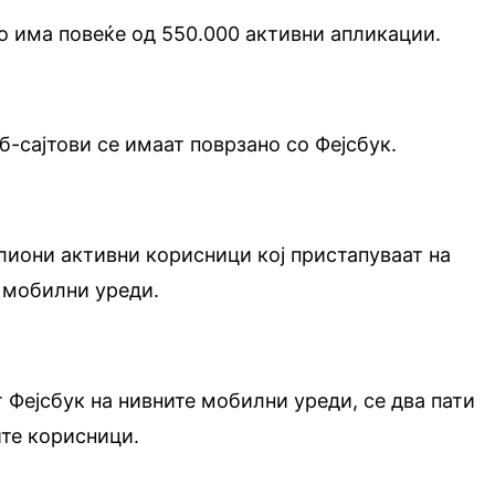
о има повеќе од 550.000 активни апликации.
б-сајтови се имаат поврзано со Фејсбук.
лиони активни корисници кој пристапуваат на
 мобилни уреди.
т Фејсбук на нивните мобилни уреди, се два пати
ите корисници.