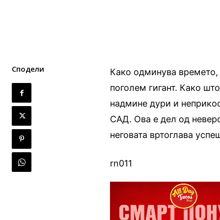
Сподели
Како одминува времето,
поголем гигант. Како што
надмине дури и неприко
САД. Ова е дел од неверо
неговата вртоглава успеш
rn011