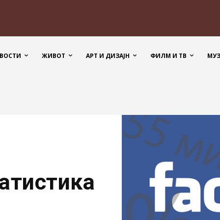
ВОСТИ
ЖИВОТ
АРТ И ДИЗАЈН
ФИЛМ И ТВ
МУ
татистика