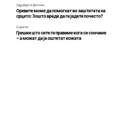
Здравје и фитнес
Оревите може да помогнат во заштитата на
срцето: Зошто вреди да ги јадете почесто?
Совети
Грешки што сите ги правиме кога се сончаме
– а можат да ја оштетат кожата