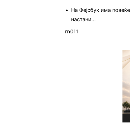
На Фејсбук има повеќе
настани…
rn011