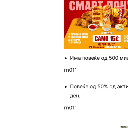
Има повеќе од 500 ми
rn011
Повеќе од 50% од акти
ден.
rn011