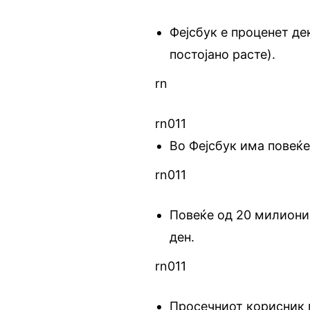
Фејсбук е проценет де
постојано расте).
rn
rn011
Во Фејсбук има повеќе
rn011
Повеќе од 20 милиони 
ден.
rn011
Просечниот корисник 