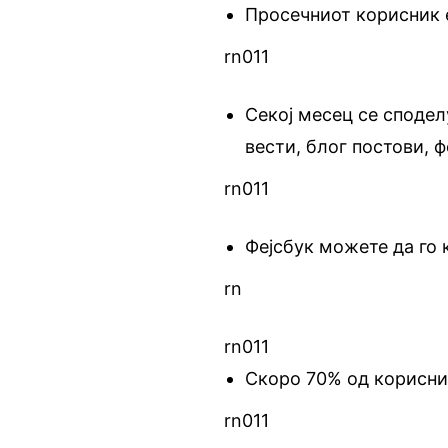
Просечниот корисник е
rn011
Секој месец се сподел
вести, блог постови, 
rn011
Фејсбук можете да го 
rn
rn011
Скоро 70% од корисни
rn011