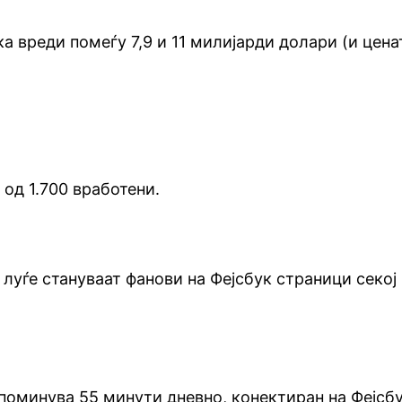
ка вреди помеѓу 7,9 и 11 милијарди долари (и цена
 од 1.700 вработени.
луѓе стануваат фанови на Фејсбук страници секој
поминува 55 минути дневно, конектиран на Фејсбу