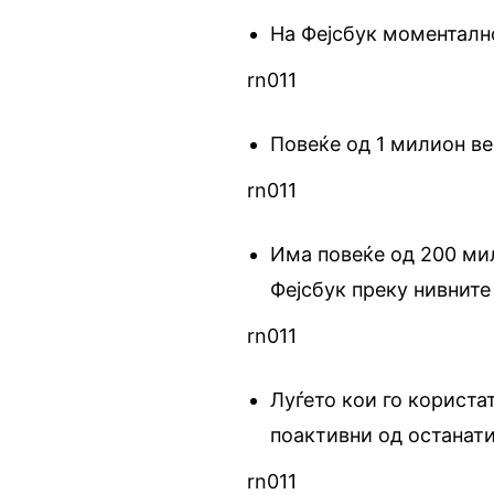
На Фејсбук моменталн
rn011
Повеќе од 1 милион ве
rn011
Има повеќе од 200 ми
Фејсбук преку нивните
rn011
Луѓето кои го користа
поактивни од останат
rn011