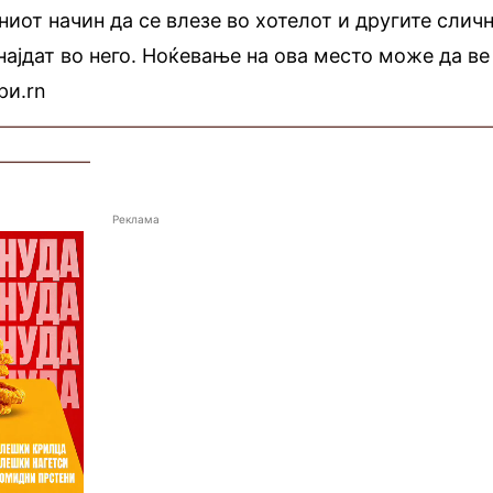
ниот начин да се влезе во хотелот и другите слич
најдат во него. Ноќевање на ова место може да ве
ри.rn
—————————————————————————
—————
Реклама