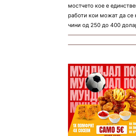
мостчето кое е единстве
работи кои можат да се 
чини од 250 до 400 дола
————————————
————————————