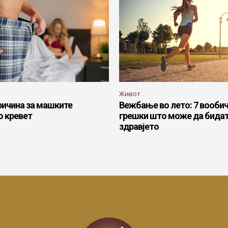
Живот
ричина за машките
Вежбање во лето: 7 вооби
о кревет
грешки што може да бидат
здравјето