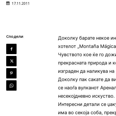
17.11.2011
Сподели
Доколку барате некое ин
хотелот „Montaña Mágica
Чувството кое ќе го дож
прекрасната природа и к
изграден да наликува на 
Доколку пак сакате да в
се наоѓа вулканот Арена
несекојдневно искуство.
Интересни детали се џак
има во секоја соба, пре