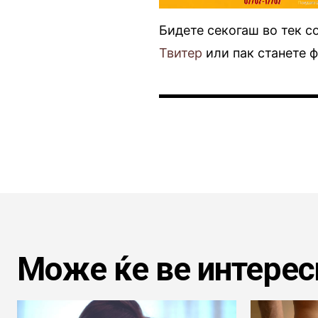
Бидете секогаш во тек с
Твитер
или пак станете 
Може ќе ве интерес