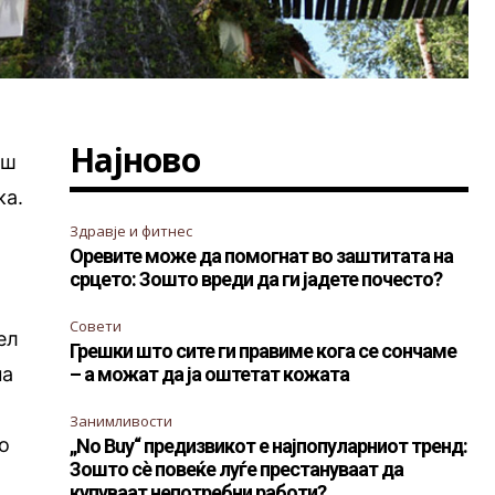
Најново
аш
ка.
Здравје и фитнес
Оревите може да помогнат во заштитата на
срцето: Зошто вреди да ги јадете почесто?
Совети
ел
Грешки што сите ги правиме кога се сончаме
на
– а можат да ја оштетат кожата
Занимливости
о
„No Buy“ предизвикот е најпопуларниот тренд:
Зошто сè повеќе луѓе престануваат да
купуваат непотребни работи?