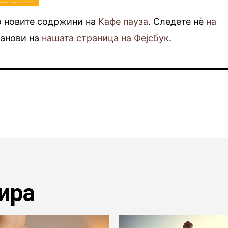
о новите содржини на
Кафе пауза
. Следете нè
на
фанови на
нашата страница на Фејсбук
.
ира