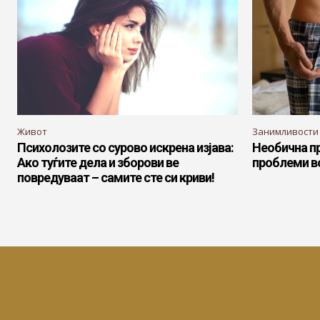
Живот
Занимливости
Психолозите со сурово искрена изјава:
Необична п
Ако туѓите дела и зборови ве
проблеми в
повредуваат – самите сте си криви!