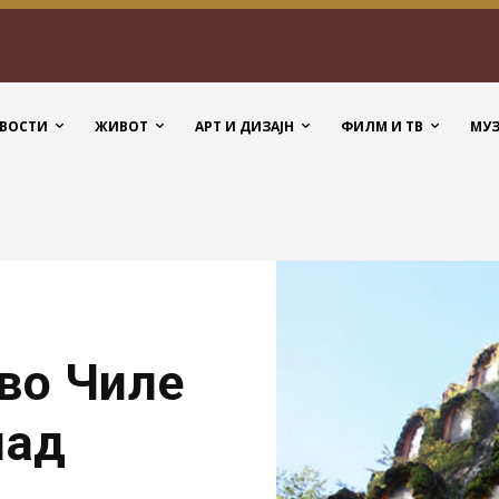
ВОСТИ
ЖИВОТ
АРТ И ДИЗАЈН
ФИЛМ И ТВ
МУ
 во Чиле
пад