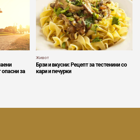
Живот
чаени
Брзи и вкусни: Рецепт за тестенини со
 опасни за
кари и печурки