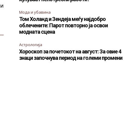
ни
Мода и убавина
Том Холанд и Зендеја меѓу најдобро
облечените: Парот повторно ја освои
модната сцена
—
Астрологија
Хороскоп за почетокот на август: За овие 4
знаци започнува период на големи промени