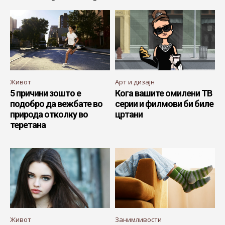
Живот
Арт и дизајн
5 причини зошто е
Кога вашите омилени ТВ
подобро да вежбате во
серии и филмови би биле
природа отколку во
цртани
теретана
Живот
Занимливости