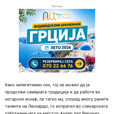
Реклама
Како нелегитимен син, тој не можел да ја
продолжи семејната традиција и да работи во
нотарски еснаф, па татко му, според многу раните
таленти на Леонардо, го испратил во сликарската
работилницата на мајстор Андер дел Верокио,