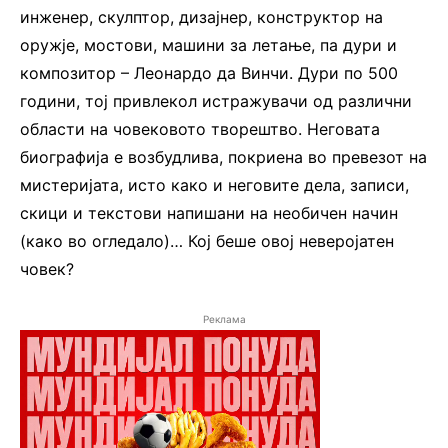
инженер, скулптор, дизајнер, конструктор на
оружје, мостови, машини за летање, па дури и
композитор – Леонардо да Винчи. Дури по 500
години, тој привлекол истражувачи од различни
области на човековото творештво. Неговата
биографија е возбудлива, покриена во превезот на
мистеријата, исто како и неговите дела, записи,
скици и текстови напишани на необичен начин
(како во огледало)… Кој беше овој неверојатен
човек?
Реклама