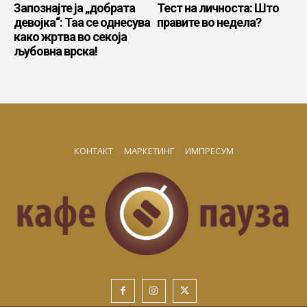
Запознајте ја „добрата
Тест на личноста: Што
девојка“: Таа се однесува
правите во недела?
како жртва во секоја
љубовна врска!
КОНТАКТ
МАРКЕТИНГ
ИМПРЕСУМ