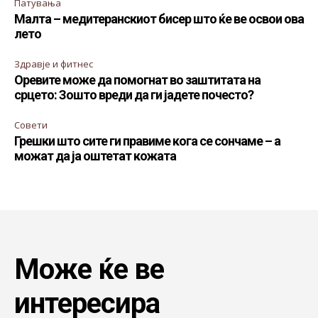
Патувања
Малта – медитеранскиот бисер што ќе ве освои ова
лето
Здравје и фитнес
Оревите може да помогнат во заштитата на
срцето: Зошто вреди да ги јадете почесто?
Совети
Грешки што сите ги правиме кога се сончаме – а
можат да ја оштетат кожата
Може ќе ве
интересира