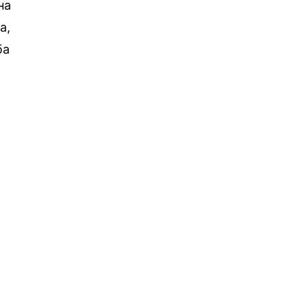
на
а,
ба