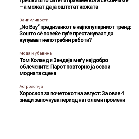
Грешки што сите ги правиме кога се сончаме
– а можат да ја оштетат кожата
Занимливости
„No Buy“ предизвикот е најпопуларниот тренд:
Зошто сè повеќе луѓе престануваат да
купуваат непотребни работи?
Мода и убавина
Том Холанд и Зендеја меѓу најдобро
облечените: Парот повторно ја освои
модната сцена
Астрологија
Хороскоп за почетокот на август: За овие 4
знаци започнува период на големи промени