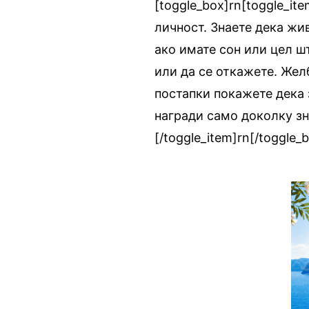
[toggle_box]rn[toggle_ite
личност. Знаете дека жив
ако имате сон или цел ш
или да се откажете. Жел
постапки покажете дека 
награди само доколку зн
[/toggle_item]rn[/toggle_