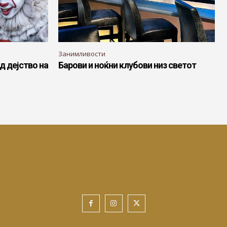
Занимливости
д дејство на
Барови и ноќни клубови низ светот