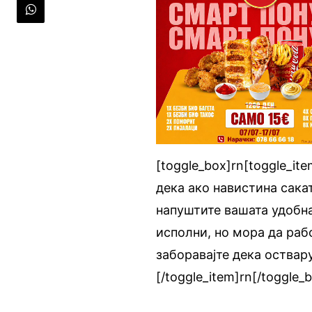
[toggle_box]rn[toggle_ite
дека ако навистина сакат
напуштите вашата удобна
исполни, но мора да рабо
заборавајте дека оствар
[/toggle_item]rn[/toggle_