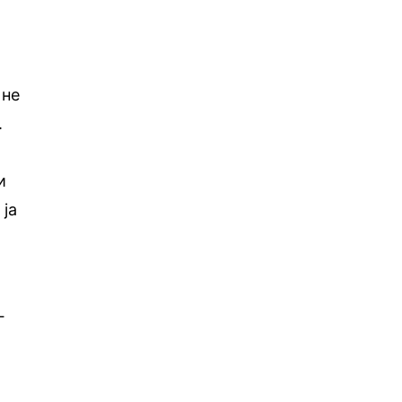
 не
.
и
 ја
г