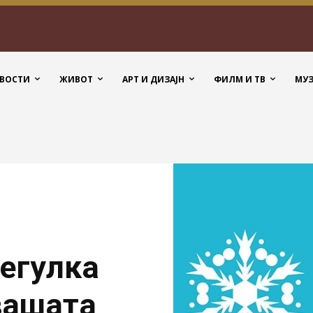
ВОСТИ
ЖИВОТ
АРТ И ДИЗАЈН
ФИЛМ И ТВ
МУ
негулка
вашата