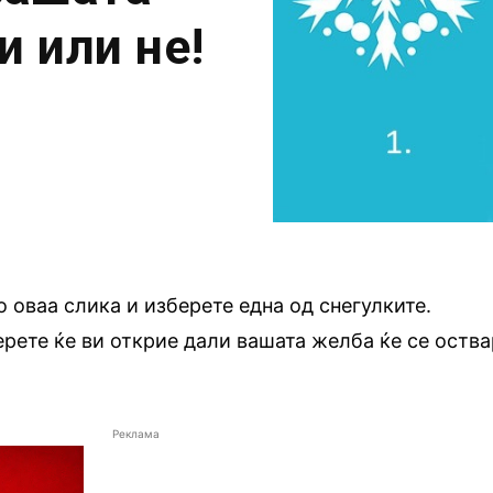
и или не!
о оваа слика и изберете една од снегулките.
берете ќе ви открие дали вашата желба ќе се оств
Реклама