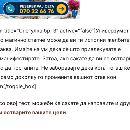
m title=”Снегулка бр. 3″ active=”false”]Универзумот
то магично стапче може да ви ги исполни желбите
аква. Имајте на ум дека сè што привлекувате е
манифестирате. Затоа, ако сакате да ви се оствар
 да постапите. Не заборавајте дека кога-тогаш ќе
 само доколку го промените вашиот став кон
rn[/toggle_box]
о овој тест, можеби ќе сакате да направите и дру
ги остварите вашите цели
.