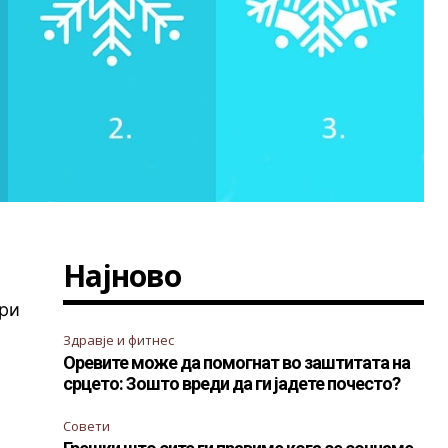
Најново
ари
Здравје и фитнес
Оревите може да помогнат во заштитата на
срцето: Зошто вреди да ги јадете почесто?
Совети