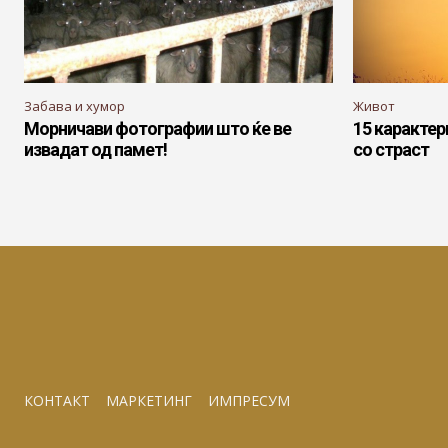
Забава и хумор
Живот
Морничави фотографии што ќе ве
15 карактер
извадат од памет!
со страст
КОНТАКТ
МАРКЕТИНГ
ИМПРЕСУМ