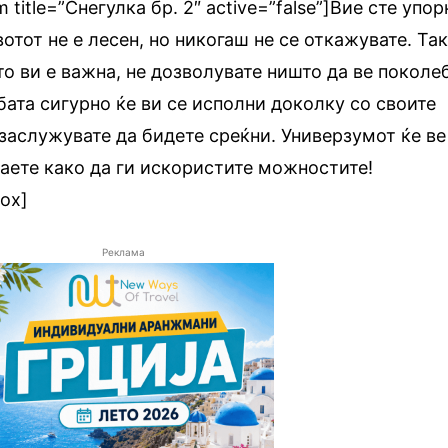
m title=”Снегулка бр. 2″ active=”false”]Вие сте упор
отот не е лесен, но никогаш не се откажувате. Так
то ви е важна, не дозволувате ништо да ве поколе
бата сигурно ќе ви се исполни доколку со своите
заслужувате да бидете среќни. Универзумот ќе ве
аете како да ги искористите можностите!
box]
Реклама