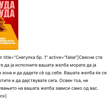
m title=”Снегулка бр. 1″ active=”false”]Свесни сте
е да ја исполните вашата желба морате да ја
 зона и да дадете сè од себе. Вашата желба ќе се
тите и да дејствувате сега. Освен тоа, не
увањето на вашата желба зависи само од вас.
box]