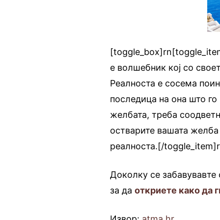
[toggle_box]rn[toggle_ite
е волшебник кој со свое
Реалноста е сосема поин
последица на она што го 
желбата, треба соодветно
остварите вашата желба
реалноста.[/toggle_item]
Доколку се забавувавте с
за да
откриете како да 
Извор:
atma.hr