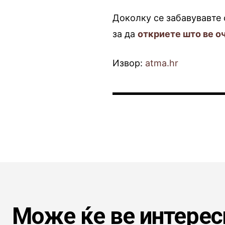
Доколку се забавувавте с
за да
откриете што ве о
Извор:
atma.hr
Може ќе ве интерес