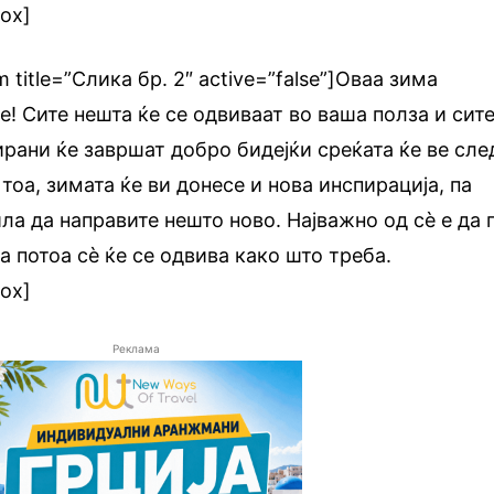
box]
m title=”Слика бр. 2″ active=”false”]Оваа зима
е! Сите нешта ќе се одвиваат во ваша полза и сит
ирани ќе завршат добро бидејќи среќата ќе ве сле
тоа, зимата ќе ви донесе и нова инспирација, па
ла да направите нешто ново. Најважно од сè е да 
а потоа сè ќе се одвива како што треба.
box]
Реклама