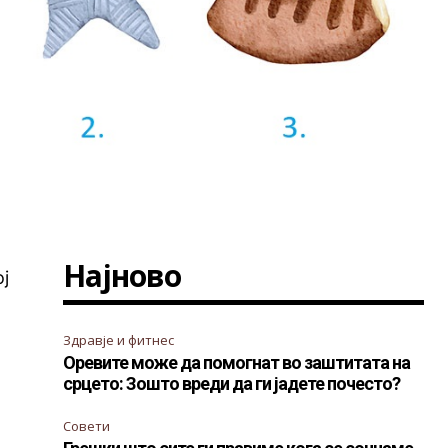
Најново
ој
Здравје и фитнес
Оревите може да помогнат во заштитата на
срцето: Зошто вреди да ги јадете почесто?
Совети