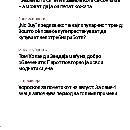
Грешки што сите ги правиме кога се сончаме
– а можат да ја оштетат кожата
Занимливости
„No Buy“ предизвикот е најпопуларниот тренд:
Зошто сè повеќе луѓе престануваат да
купуваат непотребни работи?
Мода и убавина
Том Холанд и Зендеја меѓу најдобро
облечените: Парот повторно ја освои
модната сцена
Астрологија
Хороскоп за почетокот на август: За овие 4
знаци започнува период на големи промени
.