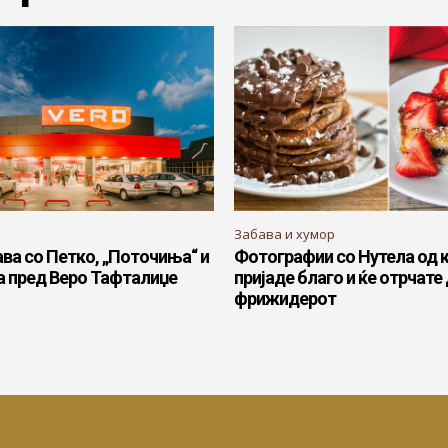
Забава и хумор
ва со Петко, „Поточиња“ и
Фотографии со Нутела од к
а пред Веро Тафталиџе
пријаде благо и ќе отрчате
фрижидерот