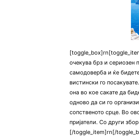
[toggle_box]rn[toggle_ite
очекува брз и сериозен 
самодоверба и ќе бидете
вистински го посакувате
она во кое сакате да би
одново да си го организ
сопственото срце. Во ов
пријатели. Со други збор
[/toggle_item]rn[/toggle_