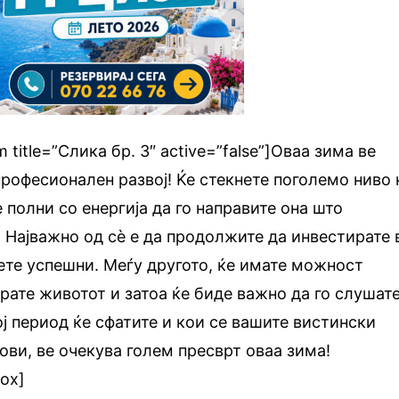
m title=”Слика бр. 3″ active=”false”]Оваа зима ве
професионален развој! Ќе стекнете поголемо ниво 
 полни со енергија да го направите она што
. Најважно од сè е да продолжите да инвестирате 
дете успешни. Меѓу другото, ќе имате можност
ирате животот и затоа ќе биде важно да го слушат
ој период ќе сфатите и кои се вашите вистински
ови, ве очекува голем пресврт оваа зима!
box]