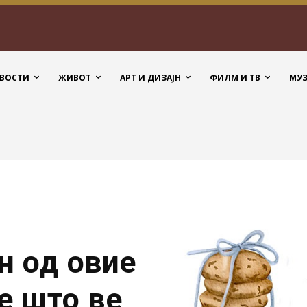
ВОСТИ
ЖИВОТ
АРТ И ДИЗАЈН
ФИЛМ И ТВ
МУ
н од овие
е што ве