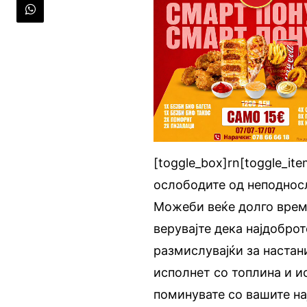
[toggle_box]rn[toggle_ite
ослободите од неподносл
Можеби веќе долго време
верувајте дека најдобро
размислувајќи за настан
исполнет со топлина и и
поминувате со вашите на