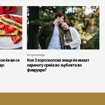
Астрологија
ои ќе ви се
Кои 3 хороскопски знаци ќе имаат
 до
најмногу среќа во љубовта во
февруари?