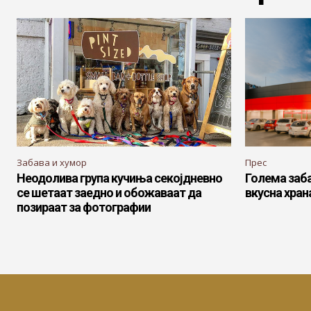
Забава и хумор
Прес
Неодолива група кучиња секојдневно
Голема заба
се шетаат заедно и обожаваат да
вкусна хран
позираат за фотографии