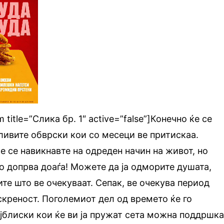
m title=”Слика бр. 1″ active=”false”]Конечно ќе се
ивите обврски кои со месеци ве притискаа.
 се навикнавте на одреден начин на живот, но
то допрва доаѓа! Можете да ја одморите душата,
ите што ве очекуваат. Сепак, ве очекува период
скреност. Поголемиот дел од времето ќе го
јблиски кои ќе ви ја пружат сета можна поддршка