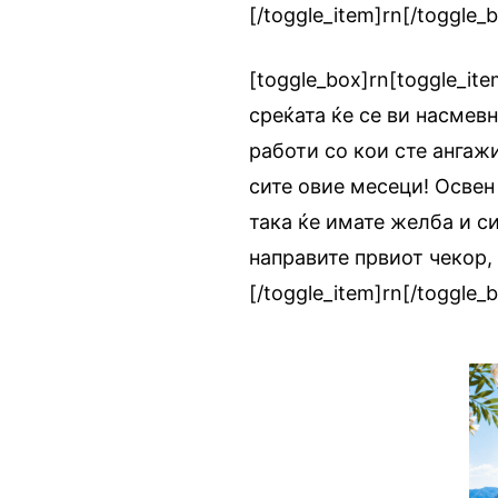
[/toggle_item]rn[/toggle_
[toggle_box]rn[toggle_ite
среќата ќе се ви насмевн
работи со кои сте ангаж
сите овие месеци! Освен 
така ќе имате желба и си
направите првиот чекор, 
[/toggle_item]rn[/toggle_