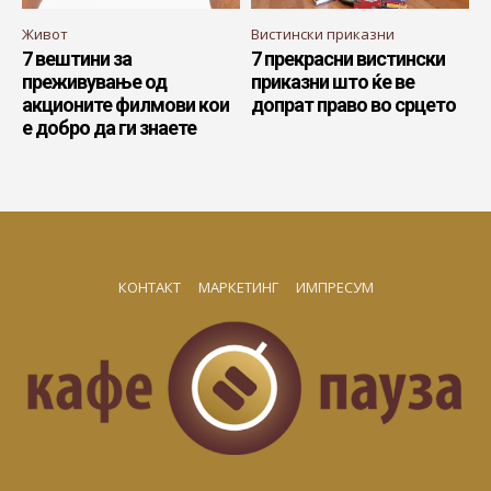
Живот
Вистински приказни
7 вештини за
7 прекрасни вистински
преживување од
приказни што ќе ве
акционите филмови кои
допрат право во срцето
е добро да ги знаете
КОНТАКТ
МАРКЕТИНГ
ИМПРЕСУМ