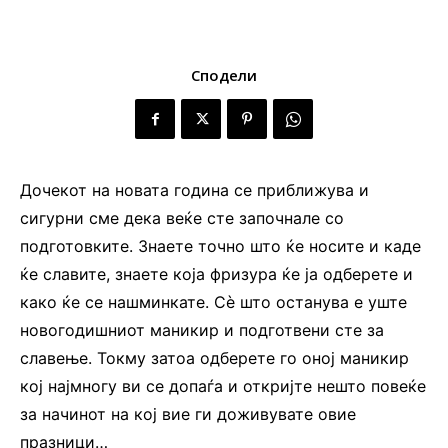
Сподели
Дочекот на новата година се приближува и
сигурни сме дека веќе сте започнале со
подготовките. Знаете точно што ќе носите и каде
ќе славите, знаете која фризура ќе ја одберете и
како ќе се нашминкате. Сè што останува е уште
новогодишниот маникир и подготвени сте за
славење. Токму затоа одберете го оној маникир
кој најмногу ви се допаѓа и откријте нешто повеќе
за начинот на кој вие ги доживувате овие
празници…