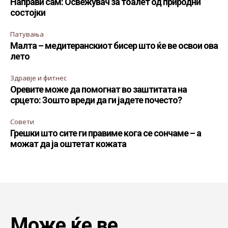
Направи сам: Освежувач за тоалет од природни
состојки
Патувања
Малта – медитеранскиот бисер што ќе ве освои ова
лето
Здравје и фитнес
Оревите може да помогнат во заштитата на
срцето: Зошто вреди да ги јадете почесто?
Совети
Грешки што сите ги правиме кога се сончаме – а
можат да ја оштетат кожата
Може ќе ве