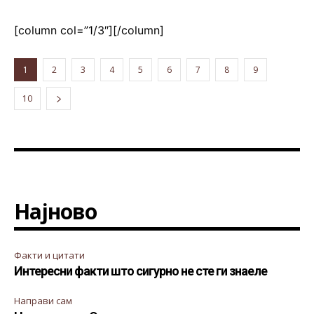
[column col=”1/3″]
[/column]
1
2
3
4
5
6
7
8
9
10
Најново
Факти и цитати
Интересни факти што сигурно не сте ги знаеле
Направи сам