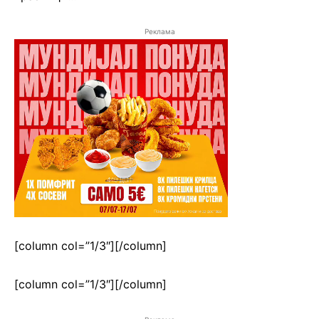
Реклама
[column col=”1/3″]
[/column]
[column col=”1/3″]
[/column]