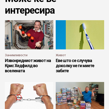
интересира
Занимливости
Живот
Извонредниот живот на
Еве што се случува
Крис Хедфилд во
доколку не ги миете
вселената
забите