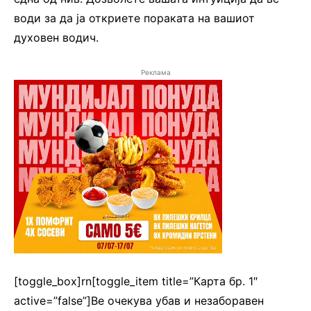
води за да ја откриете пораката на вашиот
духовен водич.
Реклама
[toggle_box]rn[toggle_item title=”Карта бр. 1″
active=”false”]Ве очекува убав и незаборавен