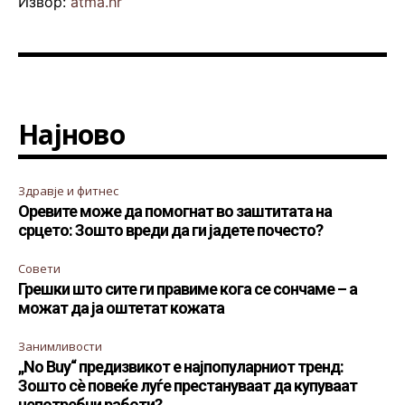
Извор:
atma.hr
Најново
Здравје и фитнес
Оревите може да помогнат во заштитата на
срцето: Зошто вреди да ги јадете почесто?
Совети
Грешки што сите ги правиме кога се сончаме – а
можат да ја оштетат кожата
Занимливости
„No Buy“ предизвикот е најпопуларниот тренд:
Зошто сè повеќе луѓе престануваат да купуваат
непотребни работи?