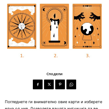
Сподели
Погледнете ги внимателно овие карти и изберете
една од нив. Дозволете вашата интуиција да ве