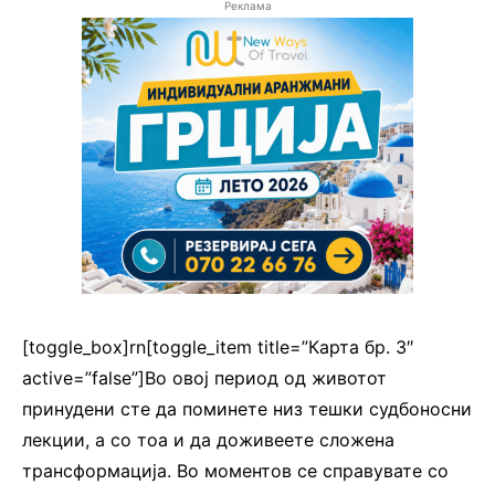
Реклама
[toggle_box]rn[toggle_item title=”Карта бр. 3″
active=”false”]Во овој период од животот
принудени сте да поминете низ тешки судбоносни
лекции, а со тоа и да доживеете сложена
трансформација. Во моментов се справувате со