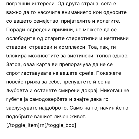
погрешни интереси. Од друга страна, сега е
важно да го насочите вниманието кон односите
со вашето семејство, пријателите и колегите.
Поради одредени причини, не можете да се
ослободите од старите стереотипни и негативни
ставови, стравови и комплекси. Тоа, пак, ги
блокира можностите за вистински, топол однос.
Затоа, оваа карта ви препорачува да не се
спротивставувате на вашата среќа. Покажете
повеќе грижа за себе, препуштете ѝ се на
љубовта и останете смирени докрај. Никогаш не
губете ја самодовербата и знајте дека го
заслужувате најдоброто. Само на тој начин ќе го
подобрите вашиот личен живот.
[/toggle_item]rn[/toggle_box]