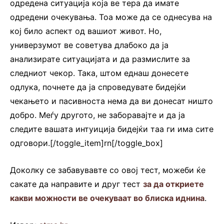
одредена ситуација која ве тера да имате
одредени очекувања. Тоа може да се однесува на
кој било аспект од вашиот живот. Но,
универзумот ве советува длабоко да ја
анализирате ситуацијата и да размислите за
следниот чекор. Така, штом еднаш донесете
одлука, почнете да ја спроведувате бидејќи
чекањето и пасивноста нема да ви донесат ништо
добро. Меѓу другото, не заборавајте и да ја
следите вашата интуиција бидејќи таа ги има сите
одговори.[/toggle_item]rn[/toggle_box]
Доколку се забавувавте со овој тест, можеби ќе
сакате да направите и друг тест
за да откриете
какви можности ве очекуваат во блиска иднина
.