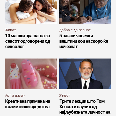
Живот
Добро е да се знае
10 машки прашања за
5 важни човечки
сексот одговорени од
вештини кои наскоро ќе
сексолог
исчезнат
Арт и дизајн
Живот
Креативна примена на
Трите лекции што Том
козметички средства
Хенкс ги научил од
најљубезната личност на