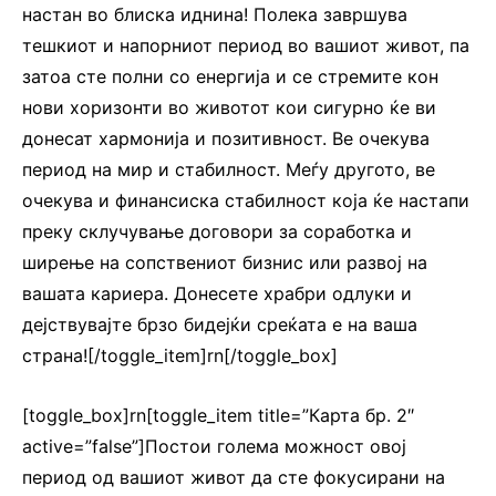
настан во блиска иднина! Полека завршува
тешкиот и напорниот период во вашиот живот, па
затоа сте полни со енергија и се стремите кон
нови хоризонти во животот кои сигурно ќе ви
донесат хармонија и позитивност. Ве очекува
период на мир и стабилност. Меѓу другото, ве
очекува и финансиска стабилност која ќе настапи
преку склучување договори за соработка и
ширење на сопствениот бизнис или развој на
вашата кариера. Донесете храбри одлуки и
дејствувајте брзо бидејќи среќата е на ваша
страна![/toggle_item]rn[/toggle_box]
[toggle_box]rn[toggle_item title=”Карта бр. 2″
active=”false”]Постои голема можност овој
период од вашиот живот да сте фокусирани на