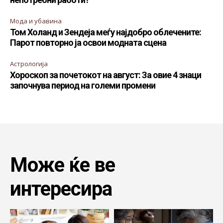
Мода и убавина
Том Холанд и Зендеја меѓу најдобро облечените:
Парот повторно ја освои модната сцена
Астрологија
Хороскоп за почетокот на август: За овие 4 знаци
започнува период на големи промени
Може ќе ве
интересира