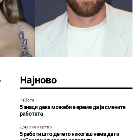
Најново
с
Работа
5 знаци дека можеби е време да ја смените
работата
Дом и семејство
5 работи што детето никогаш нема да ги