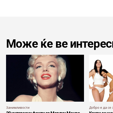
Може ќе ве интерес
Занимливости
Добро е да се 