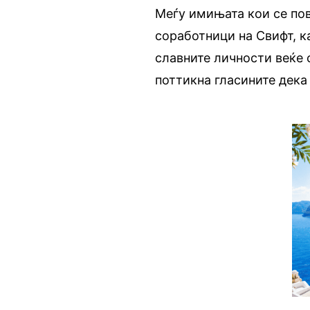
Меѓу имињата кои се пов
соработници на Свифт, к
славните личности веќе 
поттикна гласините дека