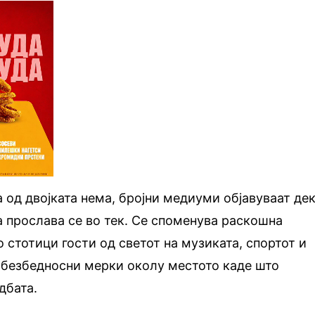
 од двојката нема, бројни медиуми објавуваат де
а прослава се во тек. Се споменува раскошна
 стотици гости од светот на музиката, спортот и
 безбедносни мерки околу местото каде што
дбата.