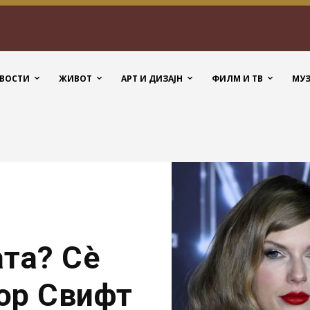
ВОСТИ
ЖИВОТ
АРТ И ДИЗАЈН
ФИЛМ И ТВ
МУ
ата? Сè
лор Свифт