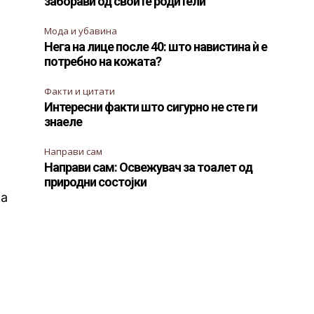
заборави од своите родители
Мода и убавина
Нега на лице после 40: што навистина ѝ е
потребно на кожата?
Факти и цитати
Интересни факти што сигурно не сте ги
знаеле
Направи сам
Направи сам: Освежувач за тоалет од
природни состојки
ка