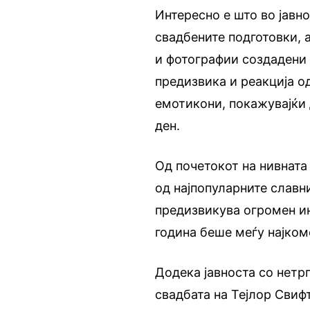
Интересно е што во јавно
свадбените подготовки, 
и фотографии создадени 
предизвика и реакција о
емотикони, покажувајќи 
ден.
Од почетокот на нивната
од најпопуларните славн
предизвикува огромен ин
година беше меѓу најком
Додека јавноста со нетр
свадбата на Тејлор Свиф