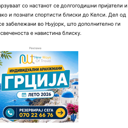
рзуваат со настанот се долгогодишни пријатели и
ако и познати спортисти блиски до Келси. Дел од
се забележани во Њујорк, што дополнително ги
 свеченоста е навистина блиску.
Реклама