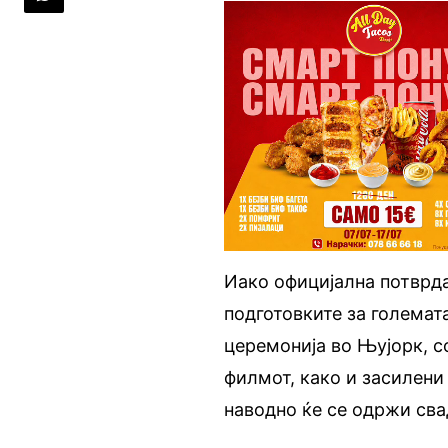
Иако официјална потврда
подготовките за големат
церемонија во Њујорк, со
филмот, како и засилени
наводно ќе се одржи сва