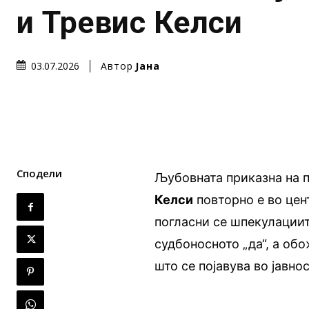
и Тревис Келси
Автор
Јана
03.07.2026
Сподели
Љубовната приказна на 
Келси
повторно е во цен
погласни се шпекулациит
судбоносното „да“, а об
што се појавува во јавнос