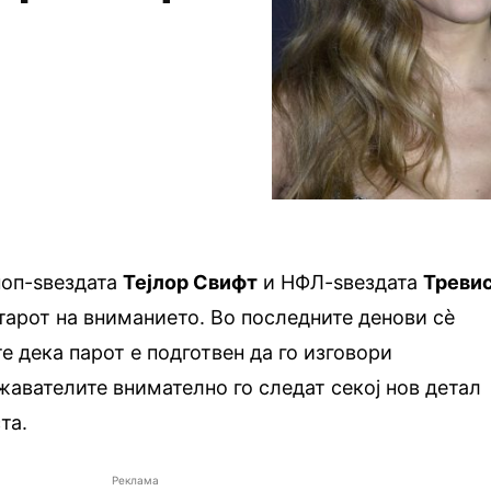
поп-ѕвездата
Тејлор Свифт
и НФЛ-ѕвездата
Треви
тарот на вниманието. Во последните денови сè
е дека парот е подготвен да го изговори
ожавателите внимателно го следат секој нов детал
та.
Реклама