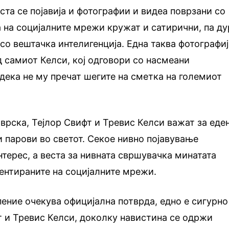
ста се појавија и фотографии и видеа поврзани со
а на социјалните мрежи кружат и сатирични, па д
со вештачка интелигенција. Една таква фотографиј
д самиот Келси, кој одговори со насмеани
дека не му пречат шегите на сметка на големиот
 врска, Тејлор Свифт и Тревис Келси важат за еде
и парови во светот. Секое нивно појавување
терес, а веста за нивната свршувачка минатата
ентираните на социјалните мрежи.
пение очекува официјална потврда, едно е сигурно
т и Тревис Келси, доколку навистина се одржи