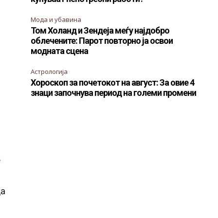
Мода и убавина
Том Холанд и Зендеја меѓу најдобро
облечените: Парот повторно ја освои
модната сцена
Астрологија
Хороскоп за почетокот на август: За овие 4
знаци започнува период на големи промени
е
да