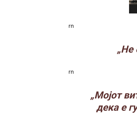
rn
„Не 
rn
„Мојот ви
дека е г