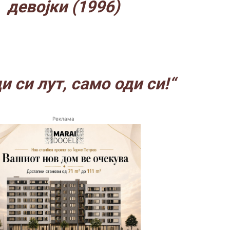
девојки (1996)
и си лут, само оди си!“
Реклама