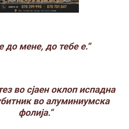
е до мене, до тебе е.“
тез во сјаен оклоп испадна
убитник во алуминиумска
фолија.“