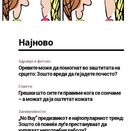
Најново
Здравје и фитнес
Оревите може да помогнат во заштитата на
срцето: Зошто вреди да ги јадете почесто?
Совети
Грешки што сите ги правиме кога се сончаме
– а можат да ја оштетат кожата
Занимливости
„No Buy“ предизвикот е најпопуларниот тренд:
Зошто сè повеќе луѓе престануваат да
купуваат непотребни работи?