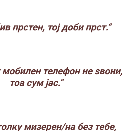
ив прстен, тој доби прст.“
т мобилен телефон не ѕвони,
тоа сум јас.“
толку мизерен/на без тебе,