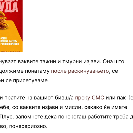
гнуваат ваквите тажни и тмурни изјави. Она што
одолжиме понатаму
после раскинувањето
, се
ои се присетуваме.
ги пратите на вашиот бивш/а
преку СМС
или пак ќ
ебе, со ваквите изјави и мисли, секако ќе имате
 Плус, запомнете дека понекогаш работите треба 
во, понесериозно.