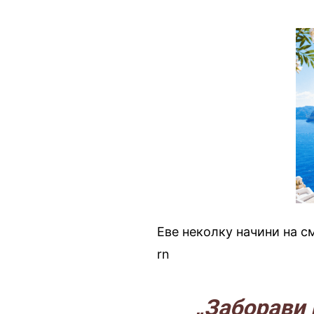
Еве неколку начини на 
rn
„Заборави ј