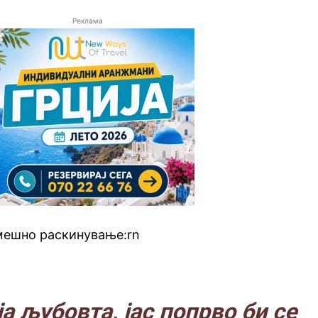
Реклама
смешно раскинување:rn
а љубовта, јас попрво би се