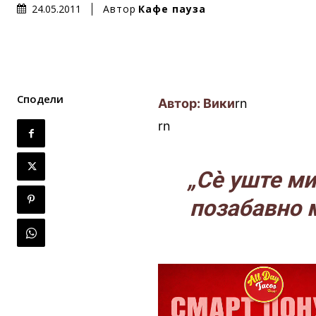
Автор
Кафе пауза
24.05.2011
Сподели
Автор: Вики
rn
rn
„Сè уште ми
пoзабавно м