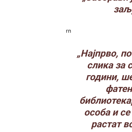
заљ
rn
„Најпрво, п
слика за 
години, ш
фатен
библиотека
особа и с
растат во