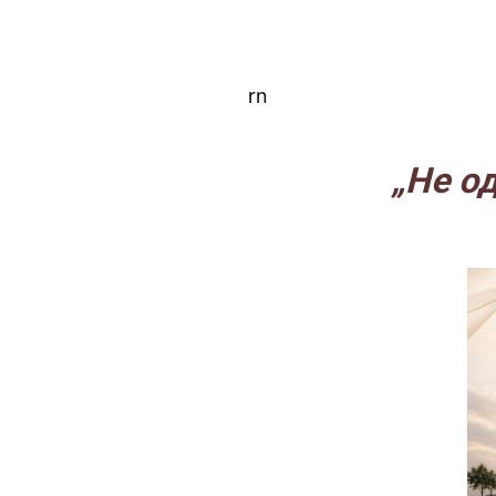
rn
„Не од