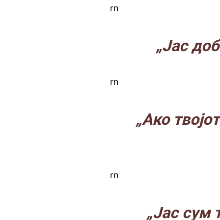
rn
„Јас доб
rn
„Ако твојо
rn
„Јас сум 