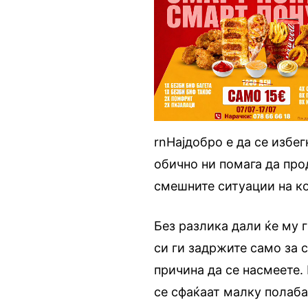
rnНајдобро е да се избе
обично ни помага да пр
смешните ситуации на к
Без разлика дали ќе му 
си ги задржите само за с
причина да се насмеете.
се сфаќаат малку полаба