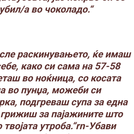
убил/а во чоколадо.“
осле раскинувањето, ќе имаш
себе, како си сама на 57-58
еташ во ноќница, со косата
а во пунџа, можеби си
рка, подгреваш супа за една
е грижиш за пајажините што
 твојата утроба.“
rn-Убави