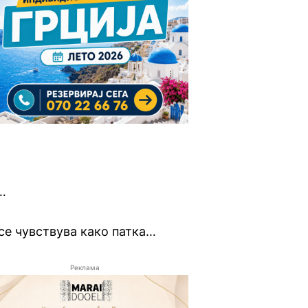
…
се чувствува како патка…
Реклама