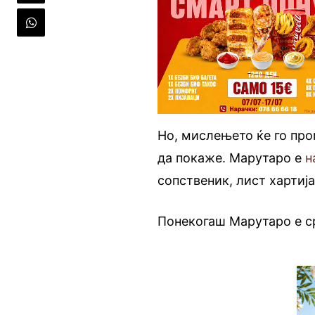
Но, мислењето ќе го про
да покаже. Марутаро е
н
сопственик, лист хартија
Понекогаш Марутаро е 