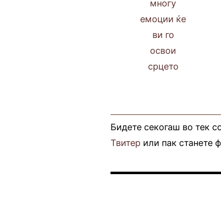
Бидете секогаш во тек с
Твитер
или пак станете 