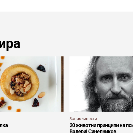
ира
Занимливости
олка
20 животни принципи на пс
Валериј Синелников