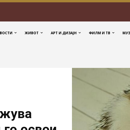
ВОСТИ
ЖИВОТ
АРТ И ДИЗАЈН
ФИЛМ И ТВ
МУ
ажува
 го освои