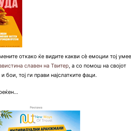
мените откако ќе видите какви сè емоции тој уме
авистина славен на Твитер
, а со помош на својот
 и бои, тој ги прави најслатките фаци.
среќен…
Реклама