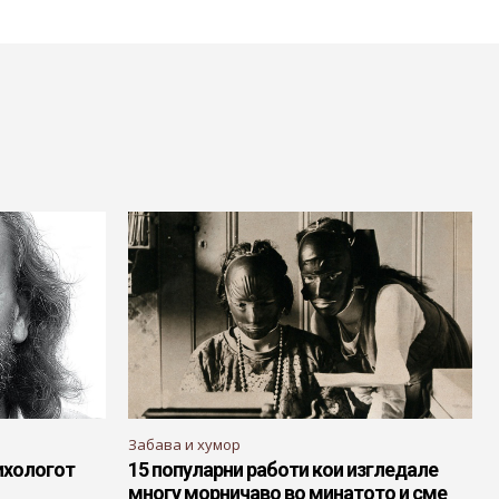
Забава и хумор
ихологот
15 популарни работи кои изгледале
многу морничаво во минатото и сме