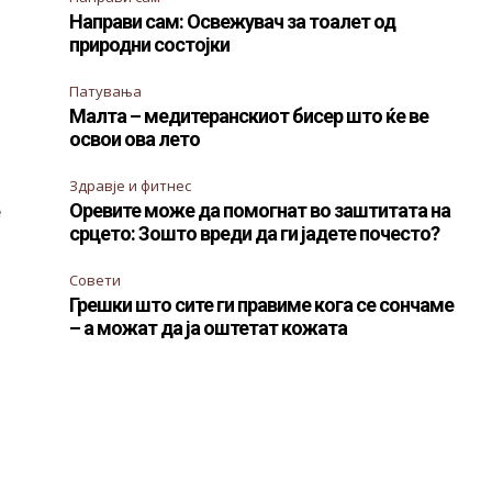
Направи сам: Освежувач за тоалет од
природни состојки
Патувања
Малта – медитеранскиот бисер што ќе ве
освои ова лето
Здравје и фитнес
Оревите може да помогнат во заштитата на
е
срцето: Зошто вреди да ги јадете почесто?
Совети
Грешки што сите ги правиме кога се сончаме
– а можат да ја оштетат кожата