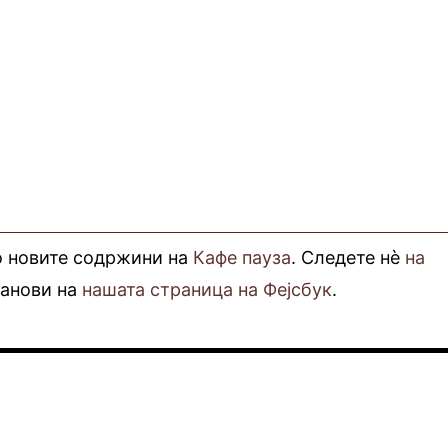
о новите содржини на
Кафе пауза
. Следете нè
на
фанови на
нашата страница на Фејсбук
.