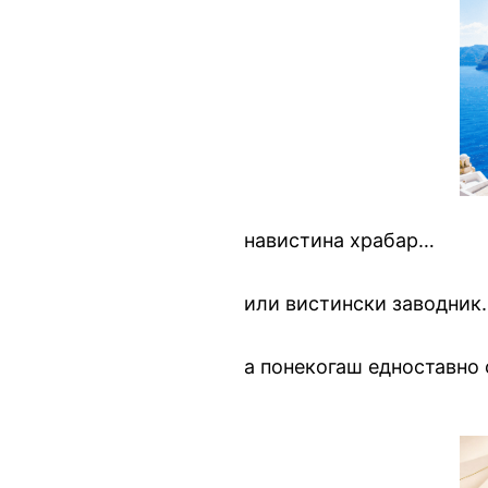
навистина храбар…
или вистински заводник
а понекогаш едноставно 