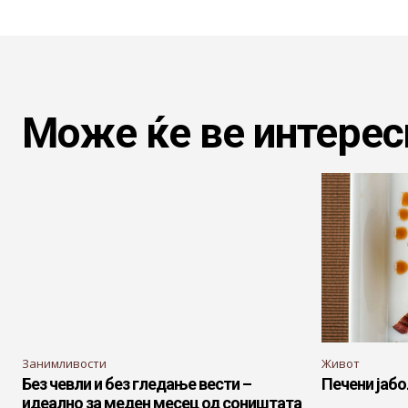
Може ќе ве интерес
Занимливости
Живот
Без чевли и без гледање вести –
Печени јаб
идеално за меден месец од соништата