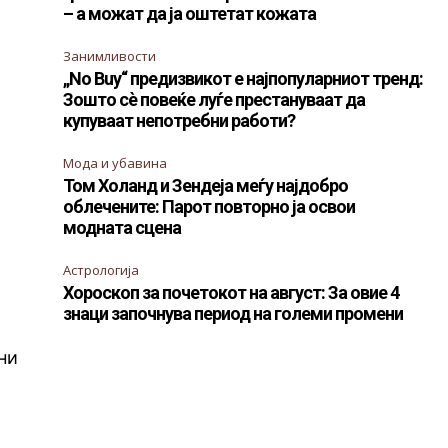
– а можат да ја оштетат кожата
Занимливости
„No Buy“ предизвикот е најпопуларниот тренд:
Зошто сè повеќе луѓе престануваат да
купуваат непотребни работи?
Мода и убавина
Том Холанд и Зендеја меѓу најдобро
облечените: Парот повторно ја освои
модната сцена
Астрологија
Хороскоп за почетокот на август: За овие 4
знаци започнува период на големи промени
ни