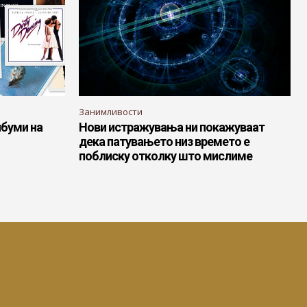
Занимливости
лбуми на
Нови истражувања ни покажуваат
дека патувањето низ времето е
поблиску отколку што мислиме