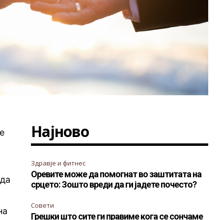
Најново
те
Здравје и фитнес
Оревите може да помогнат во заштитата на
 да
срцето: Зошто вреди да ги јадете почесто?
у
Совети
на
Грешки што сите ги правиме кога се сончаме