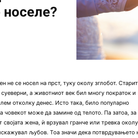
 носеле?
н не се носел на прст, туку околу зглобот. Стари
суеверни, а животниот век бил многу пократок и
лем отколку денес. Исто така, било популарно
а човекот може да замине од телото. Па затоа, за
 својата жена, ѝ врзувал гранче или тревка окол
ѝ искажувал љубов. Тоа значи дека потврдувањето 