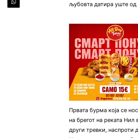
љубовта датира уште од
Првата бурма која се нос
на брегот на реката Нил 
други тревки, наспроти 