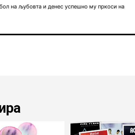
бол на љубовта и денес успешно му пркоси на
ира