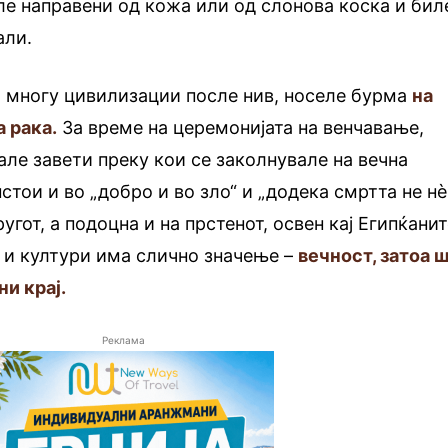
ле направени од кожа или од слонова коска и бил
али.
и многу цивилизации после нив, носеле бурма
на
 рака.
За време на церемонијата на венчавање,
ле завети преку кои се заколнувале на вечна
стои и во „добро и во зло“ и „додека смртта не нѐ
угот, а подоцна и на прстенот, освен кај Египќанит
и и култури има слично значење –
вечност, затоа 
ни крај.
Реклама