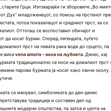
 старите Грци. Изговарајќи ги зборовите „Во имет
иот Дух“ младоженецот, со помош на прстенот пр
естата, потоа показалецот и средниот прст, за со
омалиот. Оттогаш се воспоставил обичајот и
т да носат бурми. Според легендата, луѓето
 домалиот прст на левата рака води до срцето, па
се вика
vena amoris – вена на љубовта.
Денес, кај
бурмата традиционално се носи на домалиот прст 
ремени парови бурмата ја носат како ланче околу
утиче.
мата се менувал, симболиката до ден-денес
 претставува традиција и составен дел од
нешните модерни општества, па затоа и целта на