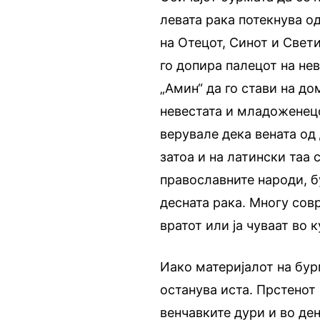
левата рака потекнува од
на Отецот, Синот и Свет
го допира палецот на нев
„Амин“ да го стави на д
невестата и младоженецо
верувале дека вената од
затоа и на латински таа 
православните народи, 
десната рака. Многу сов
вратот или ја чуваат во к
Иако материјалот на бур
останува иста. Прстенот
венчавките дури и во де