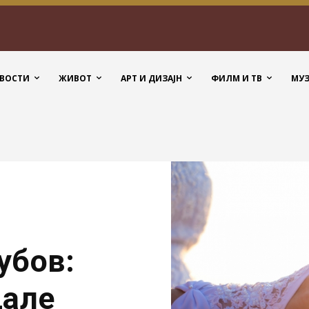
ВОСТИ
ЖИВОТ
АРТ И ДИЗАЈН
ФИЛМ И ТВ
МУ
убов:
дале