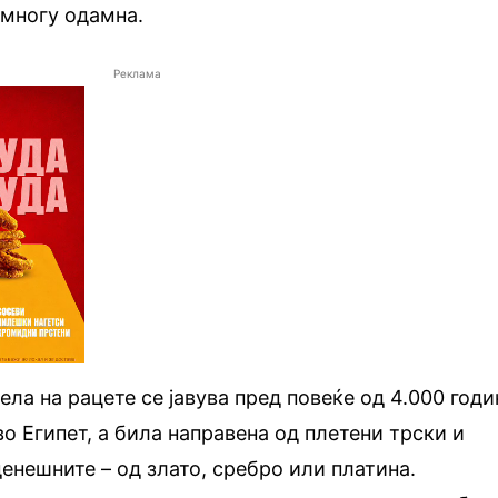
 многу одамна.
Реклама
ела на рацете се јавува пред повеќе од 4.000 годи
во Египет, а била направена од плетени трски и
денешните – од злато, сребро или платина.