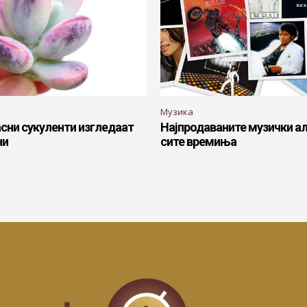
Музика
сни сукуленти изгледаат
Најпродаваните музички а
ни
сите времиња