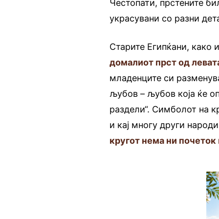
Честопати, прстените би
украсувани со разни дет
Старите Египќани, како 
домалиот прст од левата
младенците си разменува
љубов – љубов која ќе оп
раздели“. Симболот на кр
и кај многу други народ
кругот нема ни почеток 