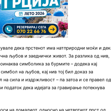
рувале дека прстенот има натприродни моќи и дек
чна љубов и заеднички живот. За разлика од нив,
оинаква симболика за бурмите – додека кај
симбол на љубов, кај нив тој бил доказ за
 на сила и издржливост – па затоа и се правел о
ои податок дека идејата за гравирање потекнува
носи на домалиот, односно на четвртиот прст од