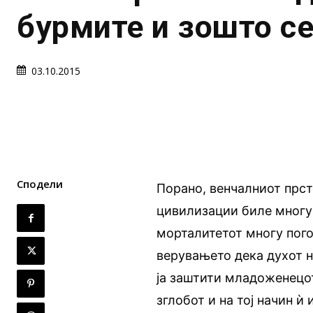
бурмите и зошто се
03.10.2015
Сподели
Порано, венчалниот прсте
цивилизации биле многу 
морталитетот многу пого
верувањето дека духот н
ја заштити младоженецот
зглобот и на тој начин 