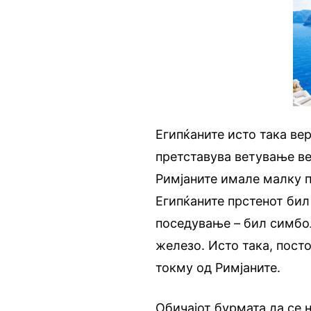
Египќаните исто така ве
претставува ветување ве
Римјаните имале малку п
Египќаните прстенот бил 
поседување – бил симбол
железо. Исто така, пост
токму од Римјаните.
Обичајот бурмата да се 