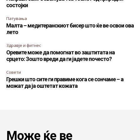
состојки
Патувања
Малта – медитеранскиот бисер што ќе ве освои ова
лето
Здравје и фитнес
Оревите може да помогнат во заштитата на
срцето: Зошто вреди да ги јадете почесто?
Совети
Грешки што сите ги правиме кога се сончаме – а
можат да ја оштетат кожата
Може ќе ве