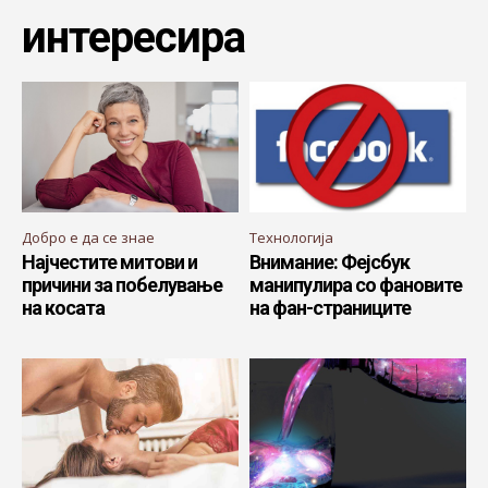
интересира
Добро е да се знае
Технологија
Најчестите митови и
Внимание: Фејсбук
причини за побелување
манипулира со фановите
на косата
на фан-страниците