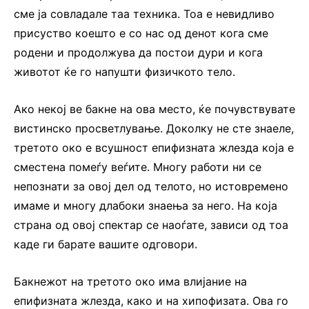
сме ја совладале таа техника. Тоа е невидливо
присуство коешто е со нас од денот кога сме
родени и продолжува да постои дури и кога
животот ќе го напушти физичкото тело.
Ако некој ве бакне на ова место, ќе почувствувате
вистинско просветлување. Доколку не сте знаеле,
третото око е всушност епифизната жлезда која е
сместена помеѓу веѓите. Многу работи ни се
непознати за овој дел од телото, но истовремено
имаме и многу длабоки знаења за него. На која
страна од овој спектар се наоѓате, зависи од тоа
каде ги барате вашите одговори.
Бакнежот на третото око има влијание на
епифизната жлезда, како и на хипофизата. Ова го