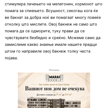
стимулира лачењето на мелатонин, хормонот што
помага за спиењето. Всушност, секогаш кога ќе
ве бакнат за добра ноќ ви помагаат многу повеќе
отколку што мислите. Овој бакнеж не само што
помага да се одморите, туку прави да се
чувствувате безбедно и среќно. Можеме само да
замислиме какво знаење имале нашите предци
штом го направиле овој бакнеж толку честа
појава.
Реклама