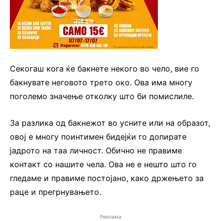
Секогаш кога ќе бакнете некого во чело, вие го
бакнувате неговото трето око. Ова има многу
поголемо значење отколку што би помислиле.
За разлика од бакнежот во усните или на образот,
овој е многу поинтимен бидејќи го допирате
јадрото на таа личност. Обично не правиме
контакт со нашите чела. Ова не е нешто што го
гледаме и правиме постојано, како држењето за
раце и прегрнувањето.
Реклама