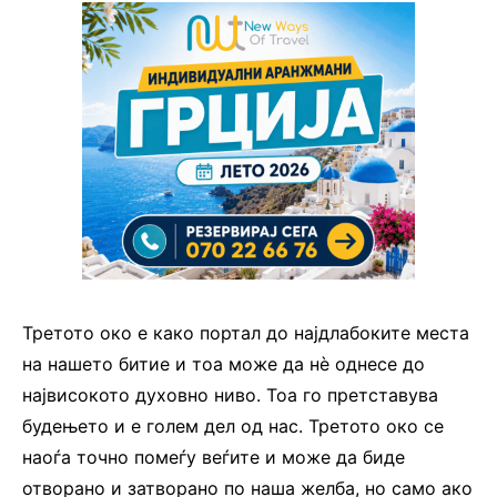
Третото око е како портал до најдлабоките места
на нашето битие и тоа може да нѐ однесе до
највисокото духовно ниво. Тоа го претставува
будењето и е голем дел од нас. Третото око се
наоѓа точно помеѓу веѓите и може да биде
отворано и затворано по наша желба, но само ако