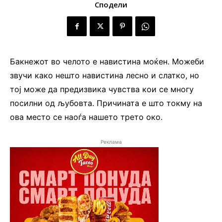
Сподели
Бакнежот во челото е навистина моќен. Можеби
звучи како нешто навистина лесно и слатко, но
тој може да предизвика чувства кои се многу
посилни од љубовта. Причината е што токму на
ова место се наоѓа нашето трето око.
Реклама