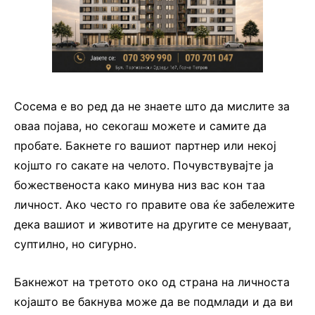
Сосема е во ред да не знаете што да мислите за
оваа појава, но секогаш можете и самите да
пробате. Бакнете го вашиот партнер или некој
којшто го сакате на челото. Почувствувајте ја
божественоста како минува низ вас кон таа
личност. Ако често го правите ова ќе забележите
дека вашиот и животите на другите се менуваат,
суптилно, но сигурно.
Бакнежот на третото око од страна на личноста
којашто ве бакнува може да ве подмлади и да ви