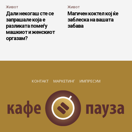
Живот
Живот
Дали некогаш сте се
Магичен коктел кој ќе
запрашале која е
заблеска на вашата
разликата помеѓу
забава
машкиот и женскиот
оргазам?
КОНТАКТ
МАРКЕТИНГ
ИМПРЕСУМ