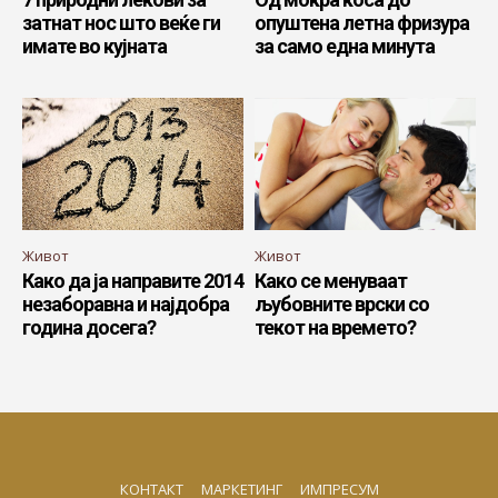
затнат нос што веќе ги
опуштена летна фризура
имате во кујната
за само една минута
Живот
Живот
Како да ја направите 2014
Како се менуваат
незаборавна и најдобра
љубовните врски со
година досега?
текот на времето?
КОНТАКТ
МАРКЕТИНГ
ИМПРЕСУМ