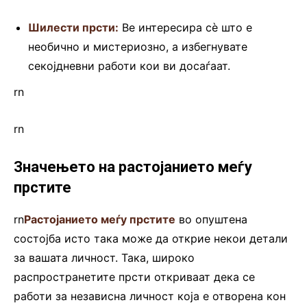
Шилести прсти:
Ве интересира сѐ што е
необично и мистериозно, а избегнувате
секојдневни работи кои ви досаѓаат.
rn
rn
Значењето на растојанието меѓу
прстите
rn
Растојанието меѓу прстите
во опуштена
состојба исто така може да открие некои детали
за вашата личност. Така, широко
распространетите прсти откриваат дека се
работи за независна личност која е отворена кон