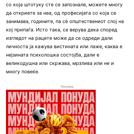
со која штотуку сте се запознале, можете многу
да откриете за неа, од професијата со која се
занимава, годините, па сѐ општествениот слој на
кој припаѓа. Исто така, се верува дека според
изгледот на рацете може да се одреди дали
личноста ја кажува вистината или лаже, каква е
нејзината психолошка состојба, дали е
великодушна или скржава, мрзлива или не и
многу повеќе.
Реклама