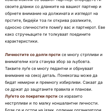
своите дланки со дланките на вашиот партнер и
обрнете внимание на должината и изгледот на
прстите, бидејќи тоа ги открива разликите,
односно сличностите помеѓу вас и партнерот. Еве
како стручњаците ги толкуваат поедините
карактеристики.
Личностите со долги прсти
се многу стрпливи и
внимателни кога станува збор за љубовта.
Таквите луѓе се многу педантни и обрнуваат
внимание на секој детаљ. Понекогаш може да
бидат немирни и премногу избирливи. Сакаат да
се држат до зацртаните правила и планови.
Луѓето со пократки прсти
се изразито
нестрпливи и по малку ноншалантни личности.
Брзи се и остри на јазик, одлични организатори,