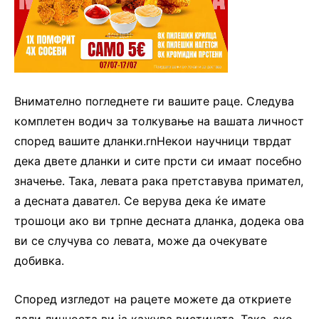
Внимателно погледнете ги вашите раце. Следува
комплетен водич за толкување на вашата личност
според вашите дланки.rnНекои научници тврдат
дека двете дланки и сите прсти си имаат посебно
значење. Така, левата рака претставува примател,
а десната давател. Се верува дека ќе имате
трошоци ако ви трпне десната дланка, додека ова
ви се случува со левата, може да очекувате
добивка.
Според изгледот на рацете можете да откриете
дали личноста ви ја кажува вистината. Така, ако