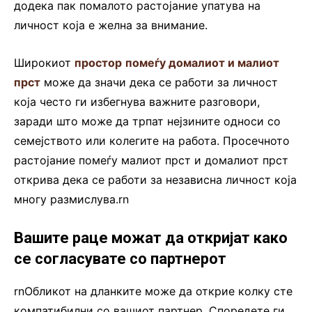
додека пак помалото растојание упатува на
личност која е желна за внимание.
Широкиот
простор
помеѓу домалиот и малиот
прст
може да значи дека се работи за личност
која често ги избегнува важните разговори,
заради што може да трпат нејзините односи со
семејството или колегите на работа. Просечното
растојание помеѓу малиот прст и домалиот прст
открива дека се работи за независна личност која
многу размислува.rn
Вашите раце можат да откријат како
се согласувате со партнерот
rnОбликот на дланките може да открие колку сте
компатибилни со вашиот партнер. Споредете ги