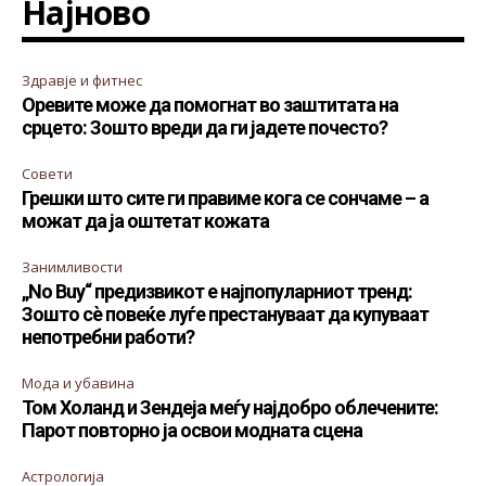
Најново
Здравје и фитнес
Оревите може да помогнат во заштитата на
срцето: Зошто вреди да ги јадете почесто?
Совети
Грешки што сите ги правиме кога се сончаме – а
можат да ја оштетат кожата
Занимливости
„No Buy“ предизвикот е најпопуларниот тренд:
Зошто сè повеќе луѓе престануваат да купуваат
непотребни работи?
Мода и убавина
Том Холанд и Зендеја меѓу најдобро облечените:
Парот повторно ја освои модната сцена
Астрологија