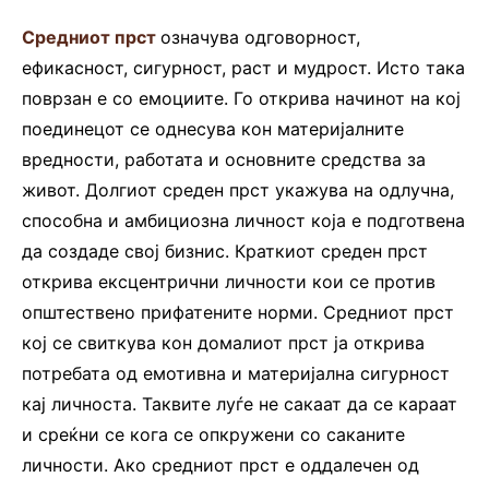
Средниот прст
означува одговорност,
ефикасност, сигурност, раст и мудрост. Исто така
поврзан е со емоциите. Го открива начинот на кој
поединецот се однесува кон материјалните
вредности, работата и основните средства за
живот. Долгиот среден прст укажува на одлучна,
способна и амбициозна личност која е подготвена
да создаде свој бизнис. Краткиот среден прст
открива ексцентрични личности кои се против
општествено прифатените норми. Средниот прст
кој се свиткува кон домалиот прст ја открива
потребата од емотивна и материјална сигурност
кај личноста. Таквите луѓе не сакаат да се караат
и среќни се кога се опкружени со саканите
личности. Ако средниот прст е оддалечен од