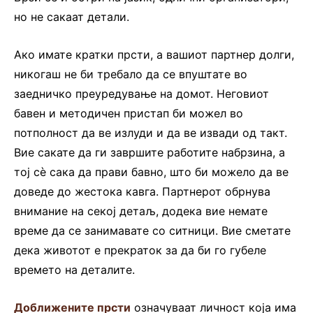
но не сакаат детали.
Ако имате кратки прсти, а вашиот партнер долги,
никогаш не би требало да се впуштате во
заедничко преуредување на домот. Неговиот
бавен и методичен пристап би можел во
потполност да ве излуди и да ве извади од такт.
Вие сакате да ги завршите работите набрзина, а
тој сѐ сака да прави бавно, што би можело да ве
доведе до жестока кавга. Партнерот обрнува
внимание на секој детаљ, додека вие немате
време да се занимавате со ситници. Вие сметате
дека животот е прекраток за да би го губеле
времето на деталите.
Доближените прсти
означуваат личност која има