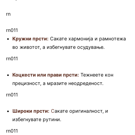
rn
rn011
Кружни прсти:
Сакате хармонија и рамнотежа
во животот, а избегнувате осудување.
rn011
Коцкести или прави прсти:
Тежнеете кон
прецизност, а мразите неодреденост.
rn011
Широки прсти:
С
акате оригиналност, и
избегнувате рутини.
rn011