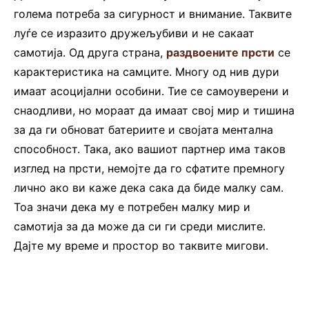
голема потреба за сигурност и внимание. Таквите
луѓе се изразито дружељубиви и не сакаат
самотија. Од друга страна,
раздвоените прсти
се
карактеристика на самците. Многу од нив дури
имаат асоцијални особини. Тие се самоуверени и
снаодливи, но мораат да имаат свој мир и тишина
за да ги обноват батериите и својата ментална
способност. Така, ако вашиот партнер има таков
изглед на прсти, немојте да го сфатите премногу
лично ако ви каже дека сака да биде малку сам.
Тоа значи дека му е потребен малку мир и
самотија за да може да си ги среди мислите.
Дајте му време и простор во таквите мигови.