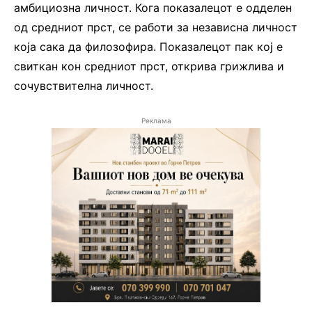
амбициозна личност. Кога показалецот е одделен
од средниот прст, се работи за независна личност
која сака да филозофира. Показалецот пак кој е
свиткан кон средниот прст, открива грижлива и
сочувствителна личност.
Реклама