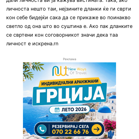
личноста нешто таи, нејзините дланки ќе ги сврти
кон себе бидејќи сака да се прикаже во поинакво
светло од она што во суштина е. Ако пак дланките
се свртени кон соговорникот значи дека таа
личност е искрена.rn
Реклама