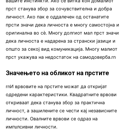
вашите инстинкти. Ако се витка кон домалиот
прст станува збор за сочувствителна и добра
личност. Ако пак е оддалечен од останатите
прсти значи дека личноста е многу самостојна и
оригинална во сѐ. Многу долгиот мал прст значи
дека личноста е надарена за странски јазици и
општо за секој вид комуникација. Многу малиот
прст укажува на недостаток на самодоверба.rn
Значењето на обликот на прстите
rnИ врвовите на прстите можат да откријат
одредени карактеристики. Квадратните врвови
откриваат дека станува збор за практична
личност, а зашилените се чести кај независните
личности. Овалните врвови се одраз на
импулсивни личности.