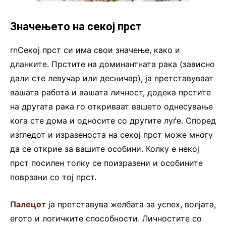
Значењето на секој прст
rnСекој прст си има свои значење, како и
дланките. Прстите на доминантната рака (зависно
дали сте левучар или десничар), ја претставуваат
вашата работа и вашата личност, додека прстите
на другата рака го откриваат вашето однесување
кога сте дома и односите со другите луѓе. Според
изгледот и изразеноста на секој прст може многу
да се открие за вашите особини. Колку е некој
прст посилен толку се поизразени и особините
поврзани со тој прст.
Палецот
ја претставува желбата за успех, волјата,
егото и логичките способности. Личностите со