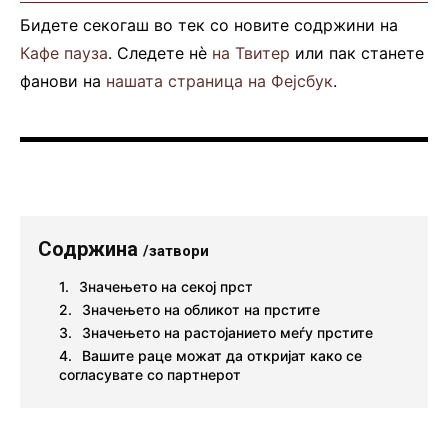
Бидете секогаш во тек со новите содржини на
Кафе пауза
. Следете нè
на Твитер
или пак станете
фанови на
нашата страница на Фејсбук
.
Содржина
/затвори
Значењето на секој прст
Значењето на обликот на прстите
Значењето на растојанието меѓу прстите
Вашите раце можат да откријат како се
согласувате со партнерот