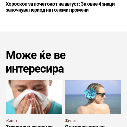
Хороскоп за почетокот на август: За овие 4 знаци
започнува период на големи промени
Може ќе ве
интересира
Живот
Живот
7 природни лекови за
Од мокра коса до