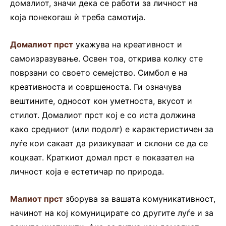
домалиот, значи дека се работи за личност на
која понекогаш ѝ треба самотија.
Домалиот прст
укажува на креативност и
самоизразување. Освен тоа, открива колку сте
поврзани со своето семејство. Симбол е на
креативноста и совршеноста. Ги означува
вештините, односот кон уметноста, вкусот и
стилот. Домалиот прст кој е со иста должина
како средниот (или подолг) е карактеристичен за
луѓе кои сакаат да ризикуваат и склони се да се
коцкаат. Краткиот домал прст е показател на
личност која е естетичар по природа.
Малиот прст
зборува за вашата комуникативност,
начинот на кој комуницирате со другите луѓе и за