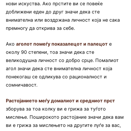
нови искуства. Ако прстите ви се повеќе
доближени еден до друг значи дека сте
внимателна или воздржана личност која не сака
премногу да открива за себе.
Ако
аголот помеѓу показалецот и палецот
е
околу 90 степени, тоа значи дека сте
великодушна личност со добро срце. Помалиот
агол значи дека сте внимателна личност која
понекогаш се одликува со рационалност и
сомничавост.
Растојанието
меѓу домалиот и средниот прст
зборува за тоа колку ви е грижа за туѓото
мислење. Поширокото растојание значи дека вам
ви е грижа за мислењето на другите луѓе за вас,