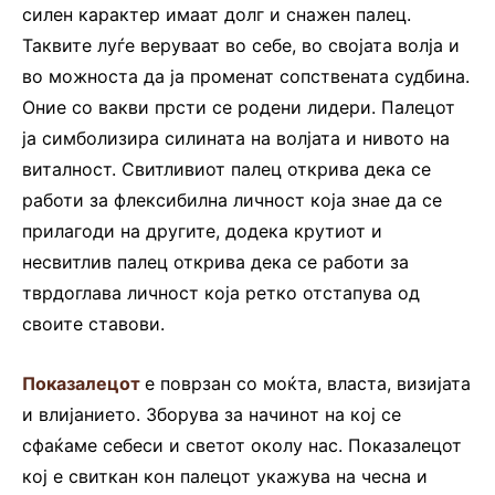
силен карактер имаат долг и снажен палец.
Таквите луѓе веруваат во себе, во својата волја и
во можноста да ја променат сопствената судбина.
Оние со вакви прсти се родени лидери. Палецот
ја симболизира силината на волјата и нивото на
виталност. Свитливиот палец открива дека се
работи за флексибилна личност која знае да се
прилагоди на другите, додека крутиот и
несвитлив палец открива дека се работи за
тврдоглава личност која ретко отстапува од
своите ставови.
Показалецот
е поврзан со моќта, власта, визијата
и влијанието. Зборува за начинот на кој се
сфаќаме себеси и светот околу нас. Показалецот
кој е свиткан кон палецот укажува на чесна и