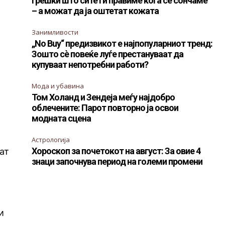
Грешки што сите ги правиме кога се сончаме
– а можат да ја оштетат кожата
Занимливости
„No Buy“ предизвикот е најпопуларниот тренд:
Зошто сè повеќе луѓе престануваат да
купуваат непотребни работи?
Мода и убавина
Том Холанд и Зендеја меѓу најдобро
облечените: Парот повторно ја освои
модната сцена
Астрологија
Хороскоп за почетокот на август: За овие 4
ат
знаци започнува период на големи промени
и