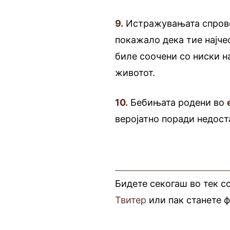
9.
Истражувањата спровед
покажало дека тие најче
биле соочени со ниски 
животот.
10.
Бебињата родени во
веројатно поради недост
Бидете секогаш во тек с
Твитер
или пак станете 