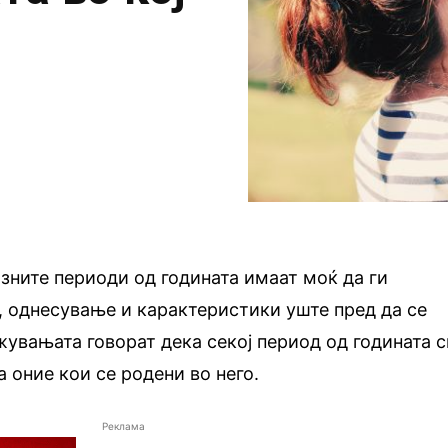
ните периоди од годината имаат моќ да ги
 однесување и карактеристики уште пред да се
увањата говорат дека секој период од годината с
 оние кои се родени во него.
Реклама