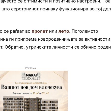
ајчесто се оптимисти и позитивно настроени. Тоа
 што серотонинот поинаку функционира во тој де
о се раѓаат во
пролет
или
лето
. Поголемото
лина ги припрема новороденчињата за активности
от. Обратно, утринските личности се обично роде
Реклама