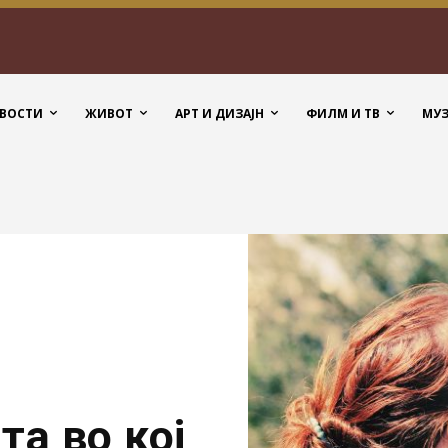
ВОСТИ
ЖИВОТ
АРТ И ДИЗАЈН
ФИЛМ И ТВ
МУ
та во кој