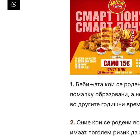
1.
Бебињата кои се роде
помалку образовани, а н
во другите годишни вре
2.
Оние кои се родени в
имаат поголем ризик да 