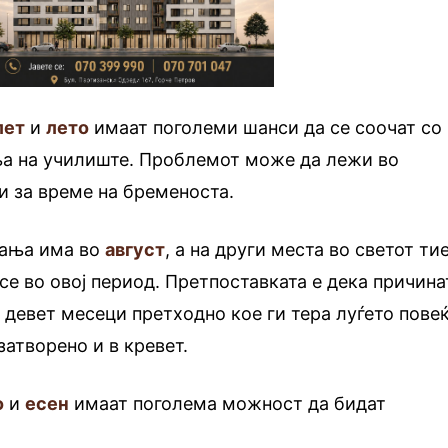
лет
и
лето
имаат поголеми шанси да се соочат со
а на училиште. Проблемот може да лежи во
и за време на бременоста.
ѓања има во
август
, а на други места во светот ти
 се во овој период. Претпоставката е дека причина
е девет месеци претходно кое ги тера луѓето пове
затворено и в кревет.
о
и
есен
имаат поголема можност да бидат