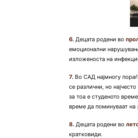
6.
Децата родени во
про
емоционални нарушувањ
изложеноста на инфекци
7.
Во САД најмногу пора
се различни, но најчесто
за тоа е студеното врем
време да поминуваат на 
8.
Децата родени во
лет
кратковиди.