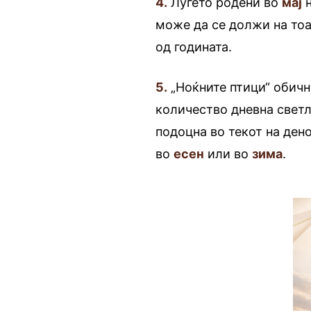
4.
Луѓето родени во
мај
н
може да се должи на тоа
од годината.
5.
„Ноќните птици“ обичн
количество дневна свет
подоцна во текот на ден
во
есен
или во
зима
.