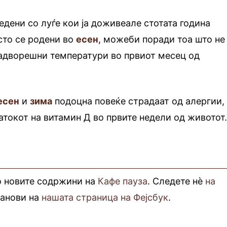
ени со луѓе кои ја доживеале стотата година
сто се родени во
есен
, можеби поради тоа што не
надворешни температури во првиот месец од
есен
и
зима
подоцна повеќе страдаат од алергии,
атокот на витамин Д во првите недели од животот
о новите содржини на
Кафе пауза
. Следете нè
на
фанови на
нашата страница на Фејсбук
.