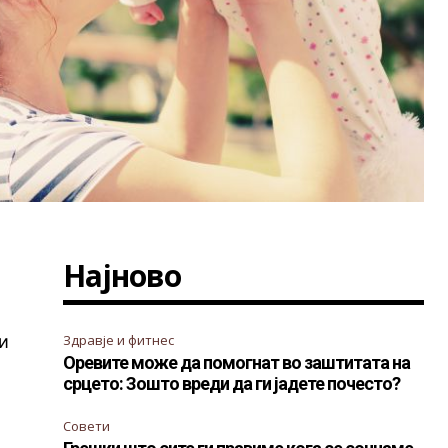
Најново
и
Здравје и фитнес
Оревите може да помогнат во заштитата на
срцето: Зошто вреди да ги јадете почесто?
Совети