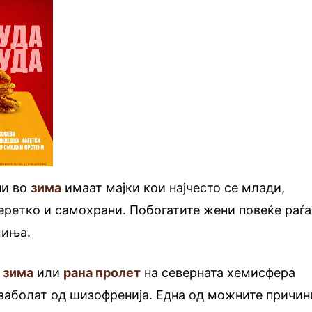
ни во
зима
имаат мајки кои најчесто се млади,
еретко и самохрани. Побогатите жени повеќе раѓа
миња.
о
зима
или
рана пролет
на северната хемисфера
заболат од шизофренија. Една од можните причин