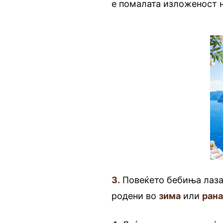
е помалата изложеност н
3.
Повеќето бебиња лазат
родени во
зима
или
рана