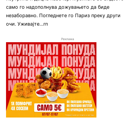
само го надополнува дожувањето да биде
незаборавно. Погледнете го Париз преку други
очи. Уживајте…rn
Реклама