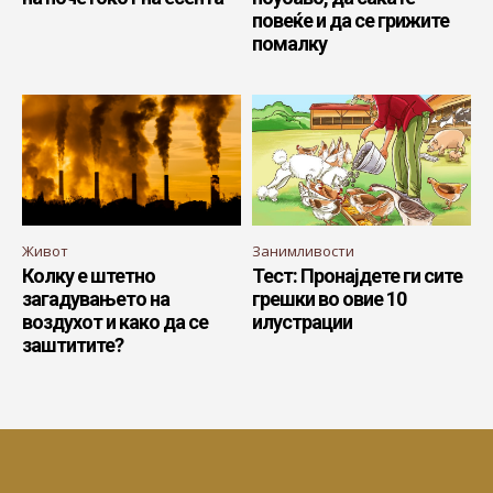
повеќе и да се грижите
помалку
Живот
Занимливости
Колку е штетно
Тест: Пронајдете ги сите
загадувањето на
грешки во овие 10
воздухот и како да се
илустрации
заштитите?