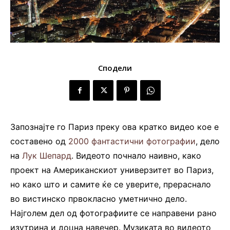
Сподели
Запознајте го Париз преку ова кратко видео кое е
составено од
2000 фантастични фотографии
, дело
на
Лук Шепард
. Видеото почнало наивно, како
проект на Американскиот универзитет во Париз,
но како што и самите ќе се уверите, прераснало
во вистинско првокласно уметнично дело.
Најголем дел од фотографиите се направени рано
изутрина и доцна навечер. Музиката во видеото