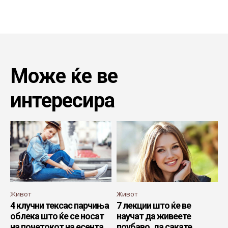
Може ќе ве
интересира
Живот
Живот
4 клучни тексас парчиња
7 лекции што ќе ве
облека што ќе се носат
научат да живеете
на почетокот на есента
поубаво, да сакате