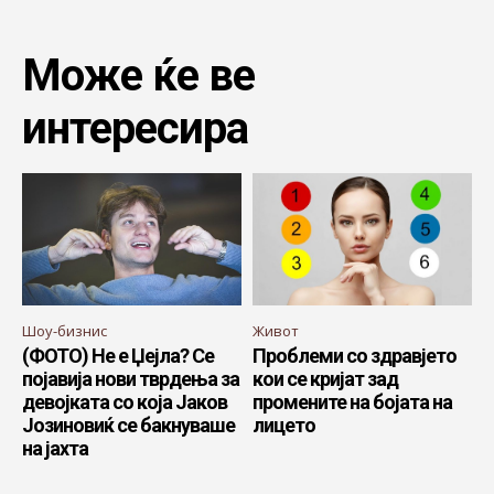
Може ќе ве
интересира
Шоу-бизнис
Живот
(ФОТО) Не е Џејла? Се
Проблеми со здравјето
појавија нови тврдења за
кои се кријат зад
девојката со која Јаков
промените на бојата на
Јозиновиќ се бакнуваше
лицето
на јахта