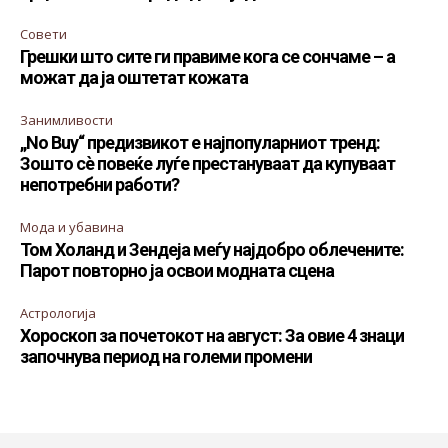
Совети
Грешки што сите ги правиме кога се сончаме – а
можат да ја оштетат кожата
Занимливости
„No Buy“ предизвикот е најпопуларниот тренд:
Зошто сè повеќе луѓе престануваат да купуваат
непотребни работи?
Мода и убавина
Том Холанд и Зендеја меѓу најдобро облечените:
Парот повторно ја освои модната сцена
Астрологија
Хороскоп за почетокот на август: За овие 4 знаци
започнува период на големи промени