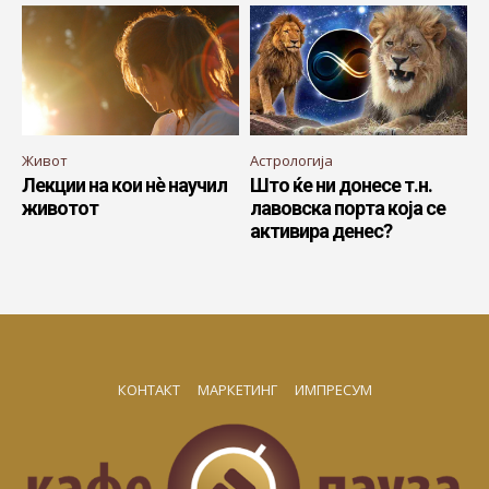
Живот
Астрологија
Лекции на кои нè научил
Што ќе ни донесе т.н.
животот
лавовска порта која се
активира денес?
КОНТАКТ
МАРКЕТИНГ
ИМПРЕСУМ