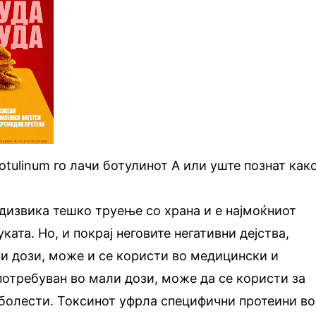
botulinum го лачи ботулинот А или уште познат как
дизвика тешко труење со храна и е најмоќниот
уката. Но, и покрај неговите негативни дејства,
ни дози, може и се користи во медицински и
отребуван во мали дози, може да се користи за
 болести. Токсинот уфрла специфични протеини во