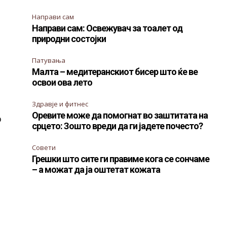
Направи сам
Направи сам: Освежувач за тоалет од
природни состојки
Патувања
Малта – медитеранскиот бисер што ќе ве
освои ова лето
Здравје и фитнес
Оревите може да помогнат во заштитата на
о
срцето: Зошто вреди да ги јадете почесто?
Совети
Грешки што сите ги правиме кога се сончаме
– а можат да ја оштетат кожата