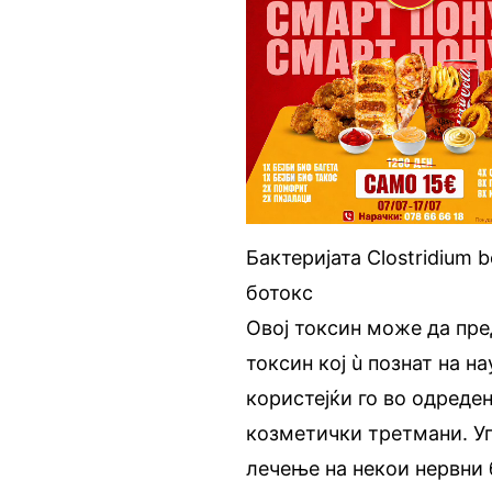
Бактеријата Clostridium 
ботокс
Овој токсин може да пре
токсин кој ù познат на на
користејќи го во одреде
козметички третмани. Уп
лечење на некои нервни