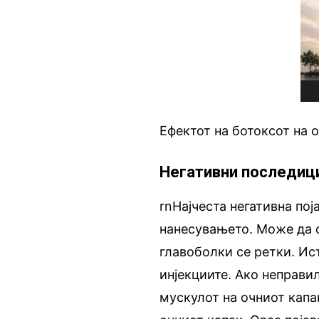
Ефектот на ботоксот на 
Негативни последиц
rnНајчеста негативна пој
нанесувањето. Може да 
главоболки се ретки. Ист
инјекциите. Ако неправи
мускулот на очниот капа