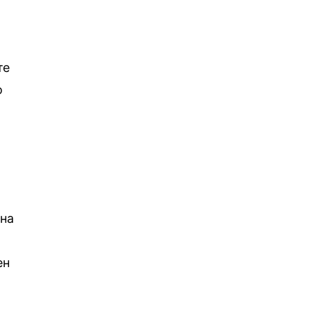
те
о
 на
ен