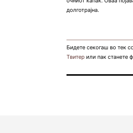
очниот капак. Оваа појав
долготрајна.
Бидете секогаш во тек с
Твитер
или пак станете 