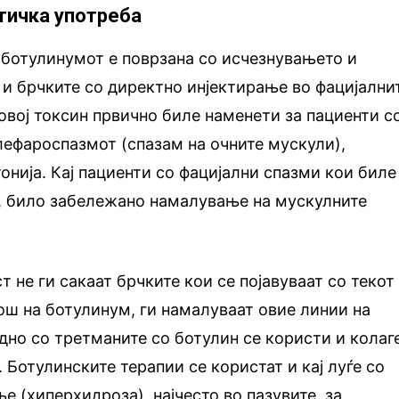
тичка употреба
 ботулинумот е поврзана со исчезнувањето и
и брчките со директно инјектирање во фацијални
овој токсин првично биле наменети за пациенти с
лефароспазмот (спазам на очните мускули),
онија. Кај пациенти со фацијални спазми кои биле
, било забележано намалување на мускулните
т не ги сакаат брчките кои се појавуваат со текот
мош на ботулинум, ги намалуваат овие линии на
едно со третманите со ботулин се користи и колаг
 Ботулинските терапии се користат и кај луѓе со
е (хиперхидроза), најчесто во пазувите, за