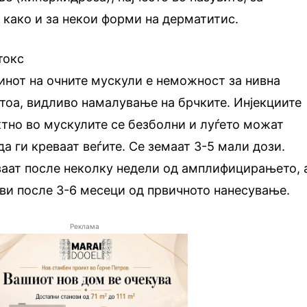
како и за некои форми на дерматитис.
токс
линот на очните мускули е неможност за нивна
 тоа, видливо намалување на брчките. Инјекциите
ктно во мускулите се безболни и луѓето можат
а ги креваат веѓите. Се земаат 3-5 мали дози.
ваат после неколку недели од амплифицирањето, 
ви после 3-6 месеци од првичното нанесување.
Реклама