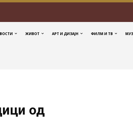
ВОСТИ
ЖИВОТ
АРТ И ДИЗАЈН
ФИЛМ И ТВ
МУ
дици од