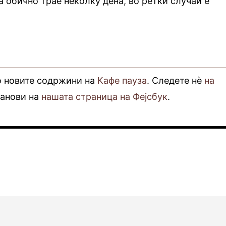
а обично трае неколку дена, во ретки случаи е
о новите содржини на
Кафе пауза
. Следете нè
на
фанови на
нашата страница на Фејсбук
.