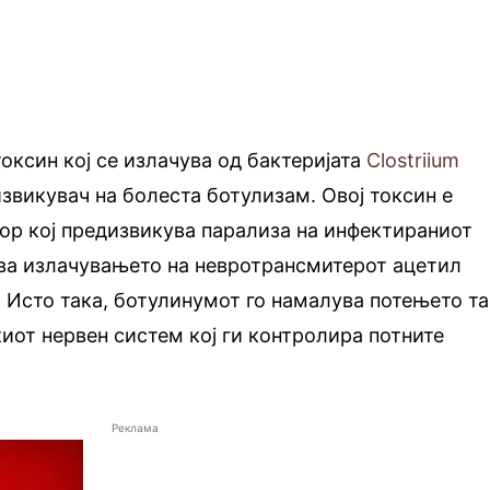
оксин кој се излачува од бактеријата
Clostriium
звикувач на болеста ботулизам. Овој токсин е
ор кој предизвикува парализа на инфектираниот
ува излачувањето на невротрансмитерот ацетил
 Исто така, ботулинумот го намалува потењето т
иот нервен систем кој ги контролира потните
Реклама