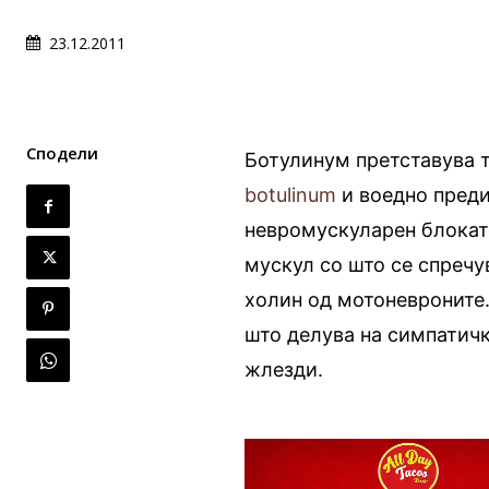
23.12.2011
Сподели
Ботулинум претставува т
botulinum
и воедно преди
невромускуларен блокат
мускул со што се спреч
холин од мотоневроните.
што делува на симпатичк
жлезди.