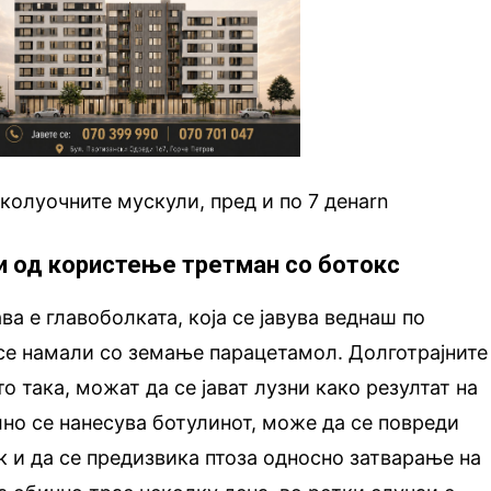
околуочните мускули, пред и по 7 денаrn
и од користење третман со ботокс
ава е главоболката, која се јавува веднаш по
се намали со земање парацетамол. Долготрајните
о така, можат да се јават лузни како резултат на
лно се нанесува ботулинот, може да се повреди
к и да се предизвика птоза односно затварање на