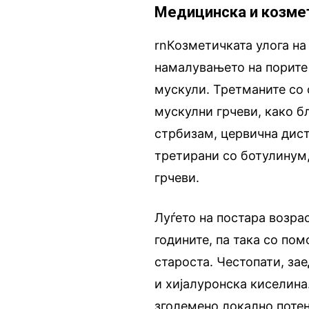
Медицинска и козме
rnКозметичката улога на
намалувањето на порите 
мускули. Третманите со 
мускулни грчеви, како б
стрбизам, цервична дист
третирани со ботулинум
грчеви.
Луѓето на постара возрас
годините, па така со по
староста. Честопати, за
и хијалуронска киселина.
зголемено локално потењ