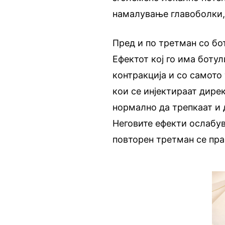
намалување главоболки, 
Пред и по третман со бо
Ефектот кој го има боту
контрaкција и со самото
кои се инјектираат дире
нормално да трепкаат и д
Неговите ефекти ослабу
повторен третман се пра