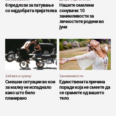
6 предлози за патување
Нашите омилени
со најдобрата пријателка
сонувачи: 10
занимливости за
личностите родени во
јуни
Забава и хумор
Занимливости
Смешни ситуации во кои
Единствената причина
за малку не испаднало
поради која не смеете да
како што било
се срамите од вашето
планирано
тело