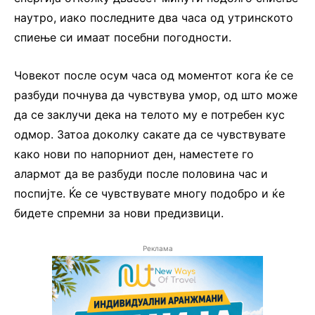
наутро, иако последните два часа од утринското
спиење си имаат посебни погодности.
Човекот после осум часа од моментот кога ќе се
разбуди почнува да чувствува умор, од што може
да се заклучи дека на телото му е потребен кус
одмор. Затоа доколку сакате да се чувствувате
како нови по напорниот ден, наместете го
алармот да ве разбуди после половина час и
поспијте. Ќе се чувствувате многу подобро и ќе
бидете спремни за нови предизвици.
Реклама