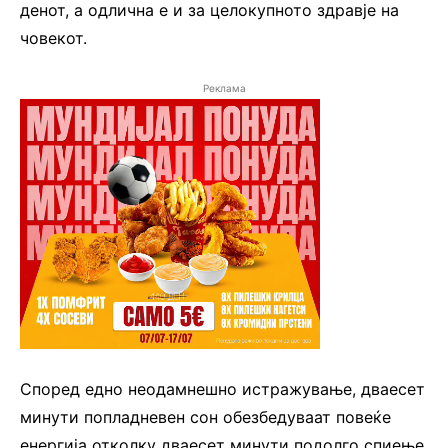
денот, а одлична e и за целокупното здравје на
човекот.
Реклама
Според едно неодамнешно истражување, дваесет
минути попладневен сон обезбедуваат повеќе
енергија отколку дваесет минути подолго спиење