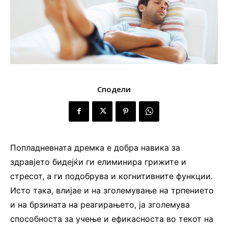
Сподели
Попладневната дремка е добра навика за
здравјето бидејќи ги елиминира грижите и
стресот, а ги подобрува и когнитивните функции.
Исто така, влијае и на зголемување на трпението
и на брзината на реагирањето, ја зголемува
способноста за учење и ефикасноста во текот на