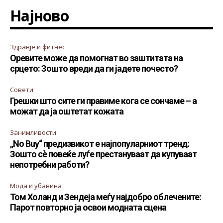
Најново
Здравје и фитнес
Оревите може да помогнат во заштитата на
срцето: Зошто вреди да ги јадете почесто?
Совети
Грешки што сите ги правиме кога се сончаме – а
можат да ја оштетат кожата
Занимливости
„No Buy“ предизвикот е најпопуларниот тренд:
Зошто сè повеќе луѓе престануваат да купуваат
непотребни работи?
Мода и убавина
Том Холанд и Зендеја меѓу најдобро облечените:
Парот повторно ја освои модната сцена