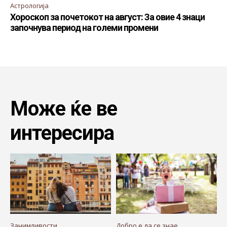
Астрологија
Хороскоп за почетокот на август: За овие 4 знаци
започнува период на големи промени
Може ќе ве
интересира
Занимливости
Добро е да се знае