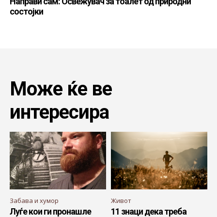
Направи сам: Освежувач за тоалет од природни
состојки
Може ќе ве
интересира
Забава и хумор
Живот
Луѓе кои ги пронашле
11 знаци дека треба