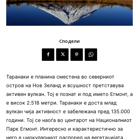
Сподели
Таранаки е планина сместена во северниот
остров на Нов Зеланд и всушност претставува
активен вулкан. Тој е познат и под името Егмонт, а
е висок 2.518 метри. Таранаки е доста млад
вулкан чија активност е забележана пред 135.000
години. Тој се наоѓа во центарот на Националниот
Парк Егмонт. Интересно и карактеристично за
него е циркуларниот распоред на вегетацијата