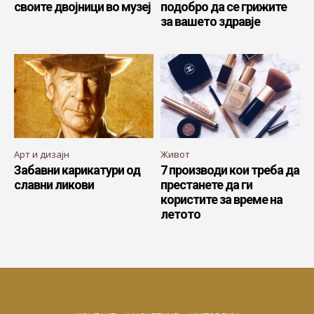
своите двојници во музеј
подобро да се грижите
за вашето здравје
Арт и дизајн
Живот
Забавни карикатури од
7 производи кои треба да
славни ликови
престанете да ги
користите за време на
летото