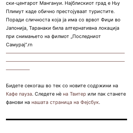
ски-центарот Мангануи. Најблискиот град е Њу
Плимут каде обично престојуваат туристите.
Поради сличноста која ја има со врвот Фиџи во
Јапонија, Таранаки била алтернативна локација
при снимањето на филмот „Последниот
Самурај“.rn
—————————————————————————
—————————————————————————
—————
Бидете секогаш во тек со новите содржини на
Кафе пауза
. Следете нè
на Твитер
или пак станете
фанови на
нашата страница на Фејсбук
.