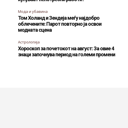
Мода и убавина
Том Холанд и Зендеја меѓу најдобро
облечените: Парот повторно ја освои
модната сцена
Астрологија
Хороскоп за почетокот на август: За овие 4
знаци започнува период на големи промени