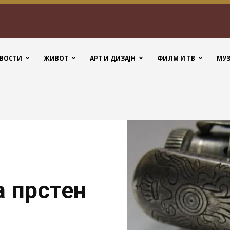
ВОСТИ
ЖИВОТ
АРТ И ДИЗАЈН
ФИЛМ И ТВ
МУ
а прстен