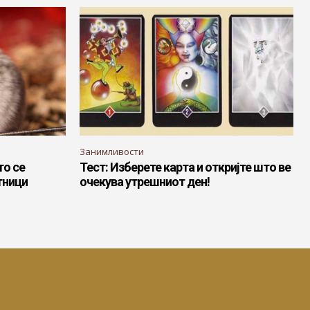
Занимливости
то се
Тест: Изберете карта и откријте што ве
тници
очекува утрешниот ден!