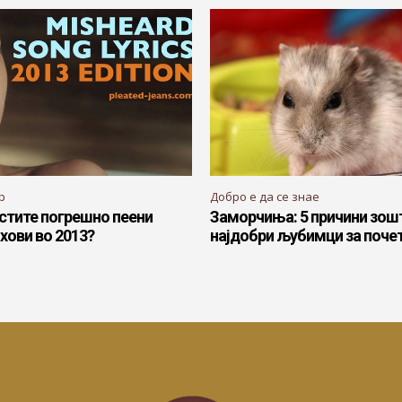
р
Добро е да се знае
естите погрешно пеени
Заморчиња: 5 причини зош
хови во 2013?
најдобри љубимци за поче