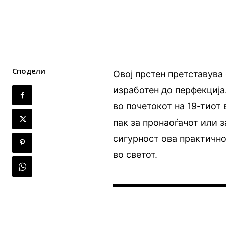
Сподели
Овој прстен претставув
изработен до перфекција.
во почетокот на 19-тиот
пак за пронаоѓачот или з
сигурност ова практично
во светот.