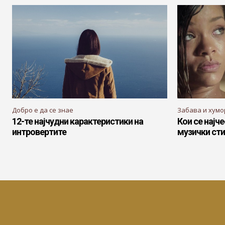
Добро е да се знае
Забава и хумо
12-те најчудни карактеристики на
Кои се најч
интровертите
музички сти