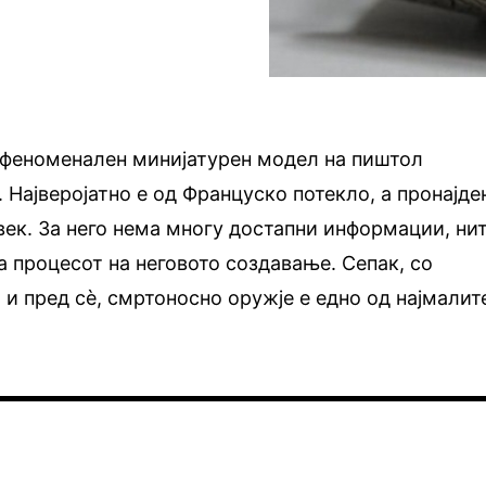
а феноменален минијатурен модел на пиштол
 Најверојатно е од Француско потекло, а пронајде
 век. За него нема многу достапни информации, ни
а процесот на неговото создавање. Сепак, со
 и пред сè, смртоносно оружје е едно од најмалит