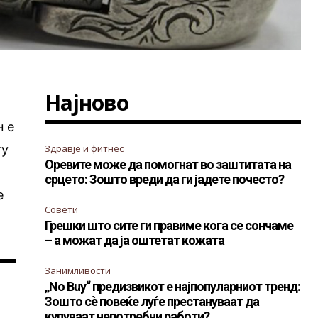
Најново
н е
ту
Здравје и фитнес
Оревите може да помогнат во заштитата на
срцето: Зошто вреди да ги јадете почесто?
е
Совети
Грешки што сите ги правиме кога се сончаме
– а можат да ја оштетат кожата
Занимливости
„No Buy“ предизвикот е најпопуларниот тренд:
Зошто сè повеќе луѓе престануваат да
купуваат непотребни работи?