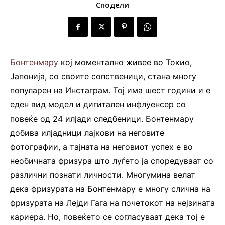
Сподели
Бонтенмару
кој моментално живее во Токио,
Јапонија, со своите сопственици, стана многу
популарен на Инстаграм. Тој има шест години и е
еден вид модел и дигитален инфлуенсер со
повеќе од 24 илјади следбеници. Бонтенмару
добива илјадници лајкови на неговите
фотографии, а тајната на неговиот успех е во
необичната фризура што луѓето ја споредуваат со
различни познати личности. Многумина велат
дека фризурата на Бонтенмару е многу слична на
фризурата на Лејди Гага на почетокот на нејзината
кариера. Но, повеќето се согласуваат дека тој е