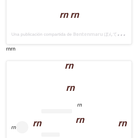
rn rn
U
na publicación compartida de 𝔹𝕠𝕟𝕥𝕖𝕟𝕞𝕒𝕣𝕦 ぼんてんまる (@bonten._.maru)
rn
rn
rn
rn
rn
rn
rn
rn
rn