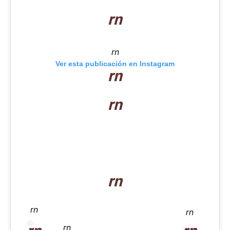
rn
rn
Ver esta publicación en Instagram
rn
rn
rn
rn
rn
rn