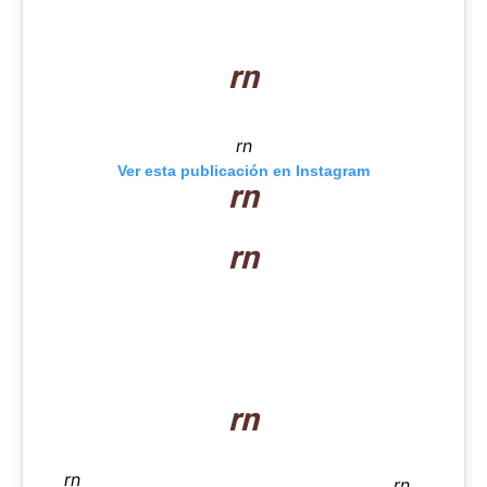
rn
rn
Ver esta publicación en Instagram
rn
rn
rn
rn
rn