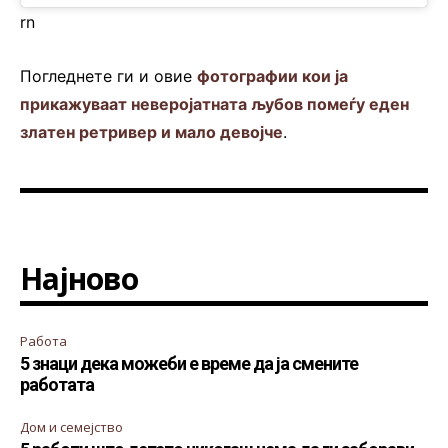
rn
Погледнете ги и овие
фотографии кои ја
прикажуваат неверојатната љубов помеѓу еден
златен ретривер и мало девојче
.
Најново
Работа
5 знаци дека можеби е време да ја смените
работата
Дом и семејство