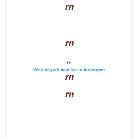
rn
rn
rn
Ver esta publicación en Instagram
rn
rn