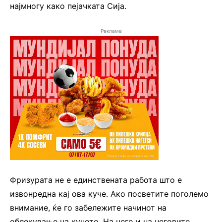
најмногу како пејачката Сија.
Реклама
Фризурата не е единствената работа што е
извонредна кај ова куче. Ако посветите поголемо
внимание, ќе го забележите начинот на
облекување на кучето. На него и на неговите