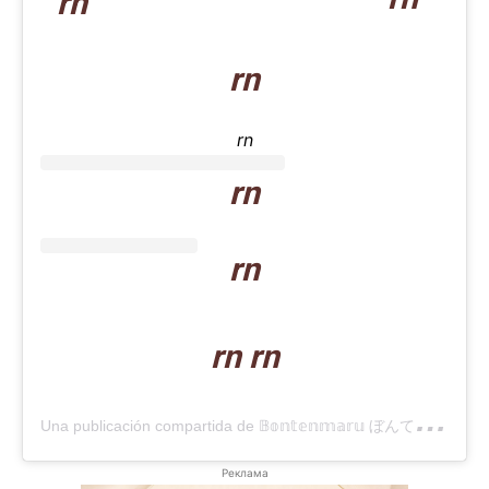
rn
rn
rn
rn
rn
rn rn
U
na publicación compartida de 𝔹𝕠𝕟𝕥𝕖𝕟𝕞𝕒𝕣𝕦 ぼんてんまる (@bonten._.maru)
Реклама