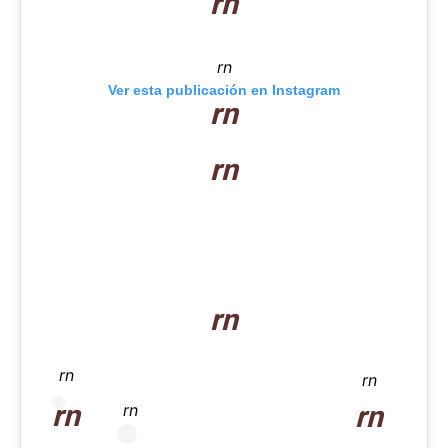
rn
rn
Ver esta publicación en Instagram
rn
rn
rn
rn
rn
rn
rn
rn