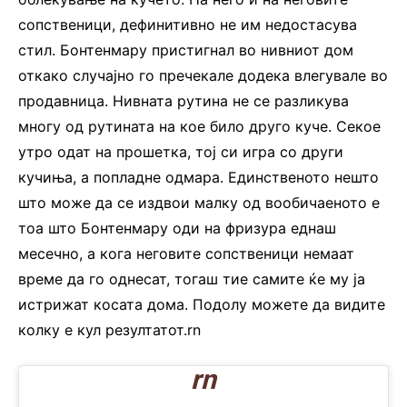
сопственици, дефинитивно не им недостасува
стил. Бонтенмару пристигнал во нивниот дом
откако случајно го пречекале додека влегувале во
продавница. Нивната рутина не се разликува
многу од рутината на кое било друго куче. Секое
утро одат на прошетка, тој си игра со други
кучиња, а попладне одмара. Единственото нешто
што може да се издвои малку од вообичаеното е
тоа што Бонтенмару оди на фризура еднаш
месечно, а кога неговите сопственици немаат
време да го однесат, тогаш тие самите ќе му ја
истрижат косата дома. Подолу можете да видите
колку е кул резултатот.rn
rn