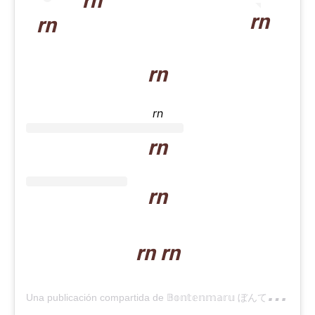
rn
rn
rn
rn
rn
rn
rn
rn rn
U
na publicación compartida de 𝔹𝕠𝕟𝕥𝕖𝕟𝕞𝕒𝕣𝕦 ぼんてんまる (@bonten._.maru)