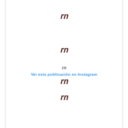
rn
rn
rn
Ver esta publicación en Instagram
rn
rn