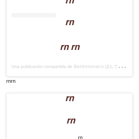
rn
rn
rn rn
U
na publicación compartida de 𝔹𝕠𝕟𝕥𝕖𝕟𝕞𝕒𝕣𝕦 ぼんてんまる (@bonten._.maru)
rn
rn
rn
rn
rn