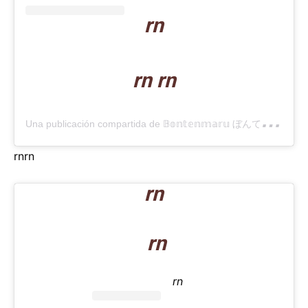
rn
rn rn
U
na publicación compartida de 𝔹𝕠𝕟𝕥𝕖𝕟𝕞𝕒𝕣𝕦 ぼんてんまる (@bonten._.maru)
rn
rn
rn
rn
rn