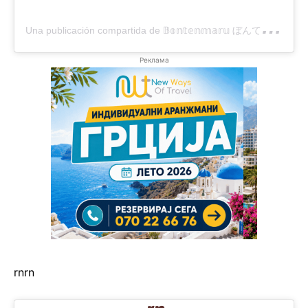
U
na publicación compartida de 𝔹𝕠𝕟𝕥𝕖𝕟𝕞𝕒𝕣𝕦 ぼんてんまる (@bonten._.maru)
Реклама
rn
rn