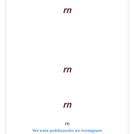
rn
rn
rn
rn
Ver esta publicación en Instagram