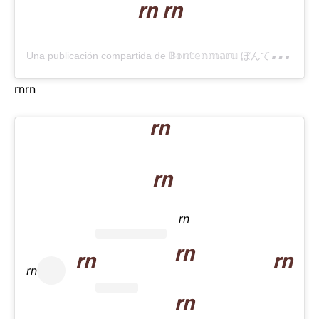
rn rn
U
na publicación compartida de 𝔹𝕠𝕟𝕥𝕖𝕟𝕞𝕒𝕣𝕦 ぼんてんまる (@bonten._.maru)
rn
rn
rn
rn
rn
rn
rn
rn
rn
rn