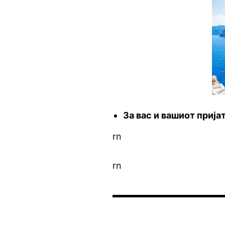
За вас и вашиот прија
rn
rn