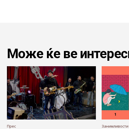
Може ќе ве интерес
Прес
Занимливости