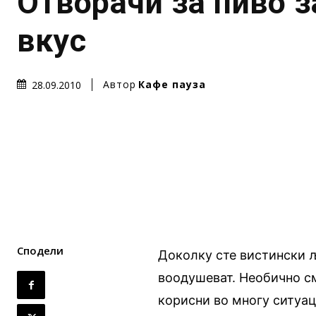
Отворачи за пиво з
вкус
Автор
Кафе пауза
28.09.2010
Сподели
Доколку сте вистински љ
воодушеват. Необично см
корисни во многу ситуаци