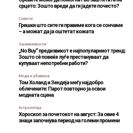
срцето: Зошто вреди да ги јадете почесто?
Совети
Грешки што сите ги правиме кога се сончаме
– а можат да ја оштетат кожата
Занимливости
„No Buy“ предизвикот е најпопуларниот тренд:
Зошто сè повеќе луѓе престануваат да
купуваат непотребни работи?
Мода и убавина
Том Холанд и Зендеја меѓу најдобро
облечените: Парот повторно ја освои
модната сцена
Астрологија
Хороскоп за почетокот на август: За овие 4
знаци започнува период на големи промени