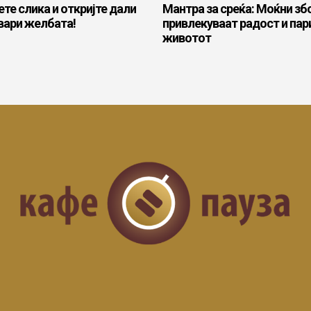
ете слика и откријте дали
Мантра за среќа: Моќни зб
твари желбата!
привлекуваат радост и пар
животот