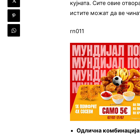
кујната. Сите овие отвор
истите можат да ве чина
rn011
Одлична комбинација: 