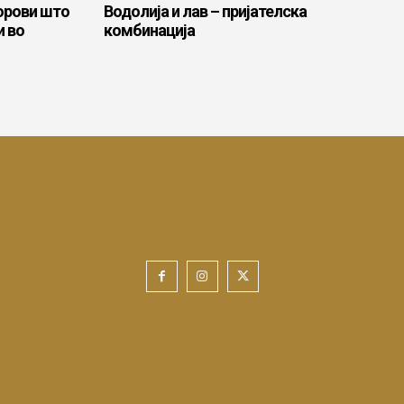
орови што
Водолија и лав – пријателска
и во
комбинација