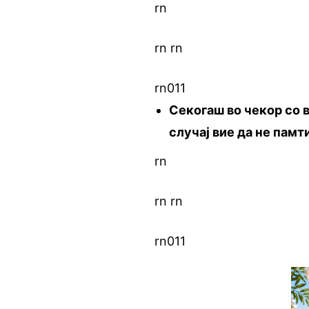
rn
rn
.
rn
rn011
Секогаш во чекор со 
случај вие да не памт
rn
rn
.
rn
rn011