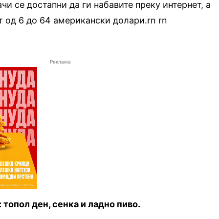
ачи се достапни да ги набавите преку интернет, а
т од 6 до 64 американски долари.rn
.
rn
Реклама
топол ден, сенка и ладно пиво.