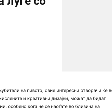
а луѓе со
убители на пивото, овие интересни отворачи ќе в
ислените и креативни дизајни, можат да бидат
и, особено кога не се наоѓате во близина на