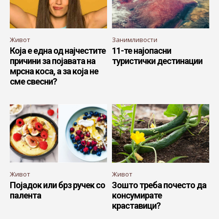
Живот
Занимливости
Која е една од најчестите
11-те најопасни
причини за појавата на
туристички дестинации
мрсна коса, а за која не
сме свесни?
Живот
Живот
Појадок или брз ручек со
Зошто треба почесто да
палента
консумирате
краставици?