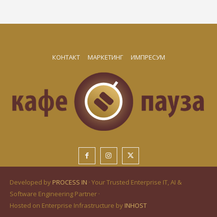
КОНТАКТ
МАРКЕТИНГ
ИМПРЕСУМ
Developed by
PROCESS IN
· Your Trusted Enterprise IT, AI &
Software Engineering Partner ·
Hosted on Enterprise Infrastructure by
INHOST