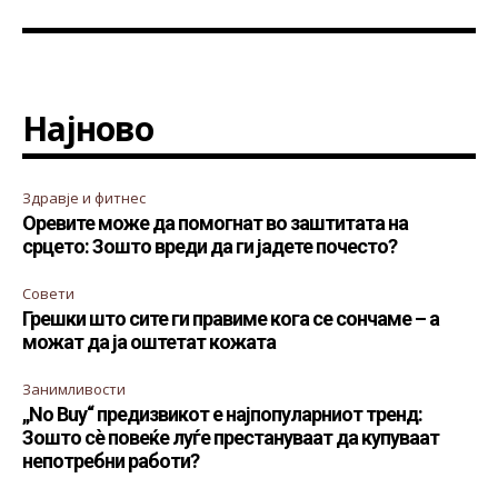
Најново
Здравје и фитнес
Оревите може да помогнат во заштитата на
срцето: Зошто вреди да ги јадете почесто?
Совети
Грешки што сите ги правиме кога се сончаме – а
можат да ја оштетат кожата
Занимливости
„No Buy“ предизвикот е најпопуларниот тренд:
Зошто сè повеќе луѓе престануваат да купуваат
непотребни работи?