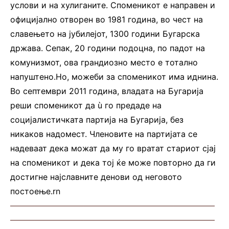
услови и на хулиганите. Споменикот е направен и
официјално отворен во 1981 година, во чест на
славењето на јубилејот, 1300 години Бугарска
држава. Сепак, 20 години подоцна, по падот на
комунизмот, ова грандиозно место е тотално
напуштено.Но, можеби за споменикот има иднина.
Во септември 2011 година, владата на Бугарија
реши споменикот да ù го предаде на
социјалистичката партија на Бугарија, без
никаков надомест. Членовите на партијата се
надеваат дека можат да му го вратат стариот сјај
на споменикот и дека тој ќе може повторно да ги
достигне најславните денови од неговото
постоење.rn
—————————————————————————
—————————————————————————