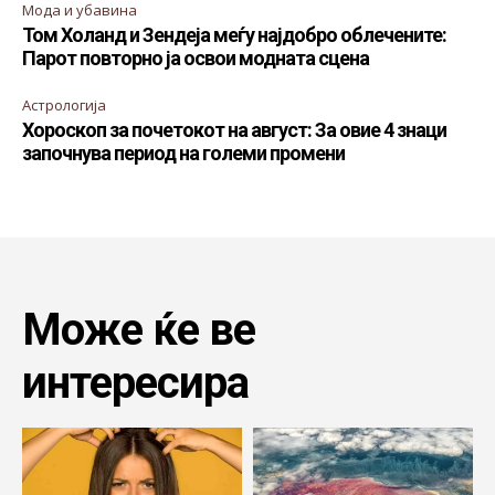
Мода и убавина
Том Холанд и Зендеја меѓу најдобро облечените:
Парот повторно ја освои модната сцена
Астрологија
Хороскоп за почетокот на август: За овие 4 знаци
започнува период на големи промени
Може ќе ве
интересира