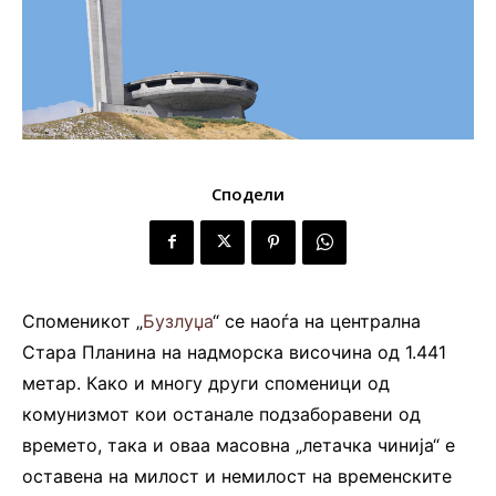
Сподели
Споменикот „
Бузлуџа
“ се наоѓа на централна
Стара Планина на надморска височина од 1.441
метар. Како и многу други споменици од
комунизмот кои останале подзаборавени од
времето, така и оваа масовна „летачка чинија“ е
оставена на милост и немилост на временските