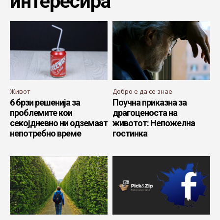
интересира
Живот
Добро е да се знае
6 брзи решенија за
Поучна приказна за
проблемите кои
драгоценоста на
секојдневно ни одземаат
животот: Непожелна
непотребно време
гостинка