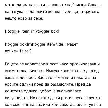
може да им наштети на вашите најблиски. Сакате
да патувате, да одите во авантури, да откривате
нешто ново за себе.
[/toggle_item]rn[/toggle_box]
[toggle_box]rn[toggle_item title=”Раце”
active=”false”]
Рацете ве карактеризираат како организирана и
внимателна личност. Импулсивноста не е дел од
вашата личност. Вие сте паметни и никогаш не
носите одлуки пред да размислите. Пред да
донесете одлука, добро ја анализирате
ситуацијата. Не сакате да ги разочарувате луѓето
кои сметаат на вас или кои секогаш биле тука за