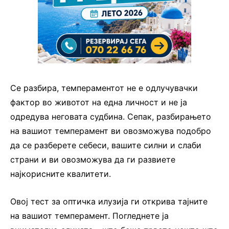
Се разбира, темпераментот не е одлучувачки
фактор во животот на една личност и не ја
одредува неговата судбина. Сепак, разбирањето
на вашиот темперамент ви овозможува подобро
да се разберете себеси, вашите силни и слаби
страни и ви овозможува да ги развиете
најкорисните квалитети.
Овој тест за оптичка илузија ги открива тајните
на вашиот темперамент. Погледнете ја