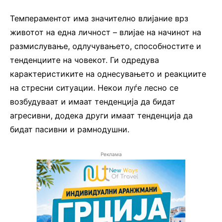
Темпераментот има значително влијание врз
животот на една личност – влијае на начинот на
размислување, одлучувањето, способностите и
тенденциите на човекот. Ги одредува
карактеристиките на однесувањето и реакциите
на стресни ситуации. Некои луѓе лесно се
возбудуваат и имаат тенденција да бидат
агресивни, додека други имаат тенденција да
бидат пасивни и рамнодушни.
Реклама