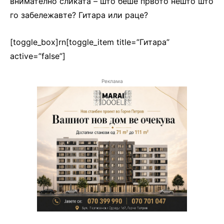
внимателно сликата – што беше првото нешто што
го забележавте? Гитара или раце?
[toggle_box]rn[toggle_item title=”Гитара”
active=”false”]
Реклама