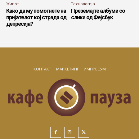
Живот
Технологија
Како да му помогнете на
Преземајте албуми со
пријателот кој страда од
слики од Фејсбук
депресија?
КОНТАКТ
МАРКЕТИНГ
ИМПРЕСУМ