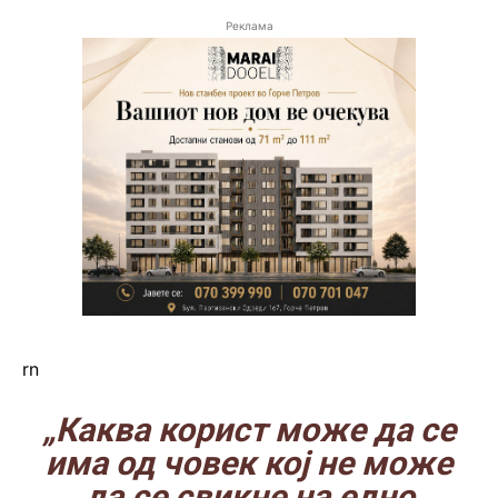
Реклама
rn
„Каква корист може да се
има од човек кој не може
да се свикне на едно