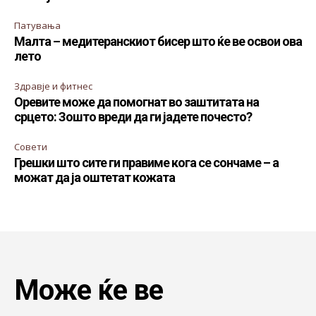
Патувања
Малта – медитеранскиот бисер што ќе ве освои ова
лето
Здравје и фитнес
Оревите може да помогнат во заштитата на
срцето: Зошто вреди да ги јадете почесто?
Совети
Грешки што сите ги правиме кога се сончаме – а
можат да ја оштетат кожата
Може ќе ве