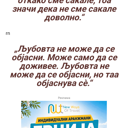
откако сме сакале, тоа
значи дека не сме сакале
доволно.“
rn
„Љубовта не може да се
објасни. Може само да се
доживее. Љубовта не
може да се објасни, но таа
објаснува сè.“
Реклама