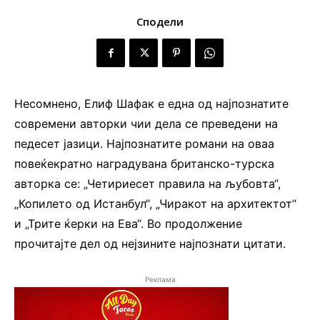
Сподели
Несомнено, Елиф Шафак е една од најпознатите
современи авторки чии дела се преведени на
педесет јазици. Најпознатите романи на оваа
повеќекратно наградувана британско-турска
авторка се: „Четириесет правила на љубовта“,
„Копилето од Истанбул“, „Чиракот на архитектот“
и „Трите ќерки на Ева“. Во продолжение
прочитајте дел од нејзините најпознати цитати.
Реклама