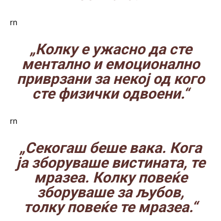
rn
„Колку е ужасно да сте
ментално и емоционално
приврзани за некој од кого
сте физички одвоени.“
rn
„Секогаш беше вака. Кога
ја зборуваше вистината, те
мразеа. Колку повеќе
зборуваше за љубов,
толку повеќе те мразеа.“