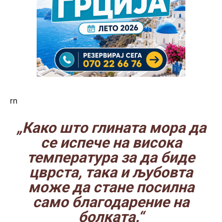
rn
„Како што глината мора да
се испече на висока
температура за да биде
цврста, така и љубовта
може да стане посилна
само благодарение на
болката.“