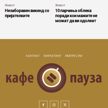
Живот
Живот
Незаборавен викенд со
10 парчиња облека
пријателките
поради кои мажите не
можат да ви одолеат
КОНТАКТ
МАРКЕТИНГ
ИМПРЕСУМ