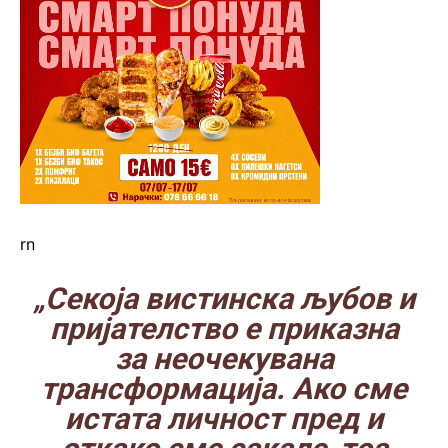
rn
„Секоја вистинска љубов и
пријателство е приказна
за неочекувана
трансформација. Ако сме
истата личност пред и