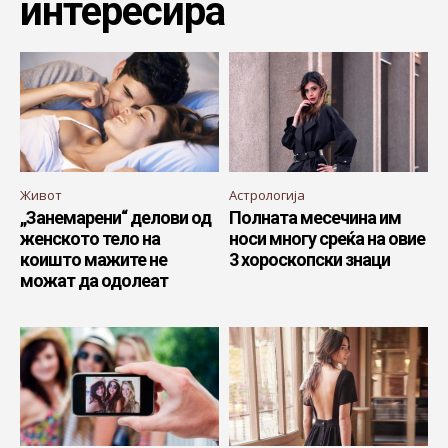
интересира
Живот
Астрологија
„Занемарени“ делови од
Полната месечина им
женското тело на
носи многу среќа на овие
коишто мажите не
3 хороскопски знаци
можат да одолеат