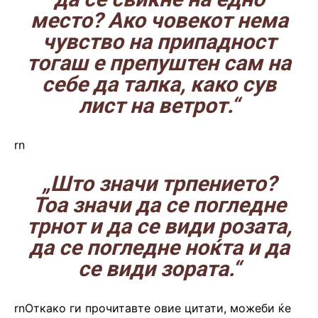
место? Ако човекот нема
чувство на припадност
тогаш е препуштен сам на
себе да талка, како сув
лист на ветрот.“
rn
„Што значи трпението?
Тоа значи да се погледне
трнот и да се види розата,
да се погледне ноќта и да
се види зората.“
rnОткако ги прочитавте овие цитати, можеби ќе